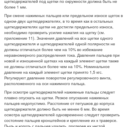
щеткодержателей под щетки по окружности должна быть не
более 1 мм.
При смене нажимных пальцев или предельном износе щеток в
одном-двух щеткодержателях, в то время как в остальных
щеткодержателях щетки не достигли предельного износа,
необходимо проверить усилие нажатия на щетку (см.
приложение 11). Значения давлений на все щетки одного
щеткодержателя и щеткодержателей одной полярности не
должны отличаться более чем на 10% во избежание
неравномерного распределения тока. Давления пальцев при
новой и изношенной щетках на каждый элемент щетки также
не должны отличаться более чем на 10%. Номинальное
давление на каждый элемент щетки принято 1,5 кгс.
Регулируют давление поворотом регулировочного винта,
расположенного на оси нажимного пальца.
При осмотре щеткодержателей нажимные пальцы следует
плавно опускать на щетки. Резкое опускание нажимных
пальцев недопустимо. Расстояние от петушков до корпуса
щеткодержателя должно быть не менее 6 мм. Во время
осмотра щеткодержателей одновременно следует проверить
состояние пальцев кронштейнов и крепление их к траверсе.
Пыль и копоть с пальцев удалить, протерев их чистой