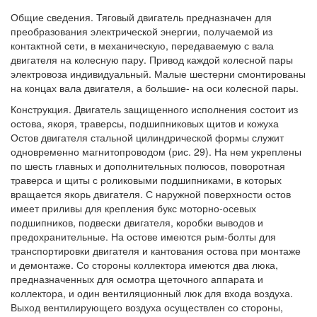
Общие сведения. Тяговый двигатель предназначен для
преобразования электрической энергии, получаемой из
контактной сети, в механическую, передаваемую с вала
двигателя на колесную пару. Привод каждой колесной пары
электровоза индивидуальный. Малые шестерни смонтированы
на концах вала двигателя, а большие- на оси колесной пары.
Конструкция. Двигатель защищенного исполнения состоит из
остова, якоря, траверсы, подшипниковых щитов и кожуха
Остов двигателя стальной цилиндрической формы служит
одновременно магнитопроводом (рис. 29). На нем укреплены
по шесть главных и дополнительных полюсов, поворотная
траверса и щиты с роликовыми подшипниками, в которых
вращается якорь двигателя. С наружной поверхности остов
имеет приливы для крепления букс моторно-осевых
подшипников, подвески двигателя, коробки выводов и
предохранительные. На остове имеются рым-болты для
транспортировки двигателя и кантования остова при монтаже
и демонтаже. Со стороны коллектора имеются два люка,
предназначенных для осмотра щеточного аппарата и
коллектора, и один вентиляционный люк для входа воздуха.
Выход вентилирующего воздуха осуществлен со стороны,