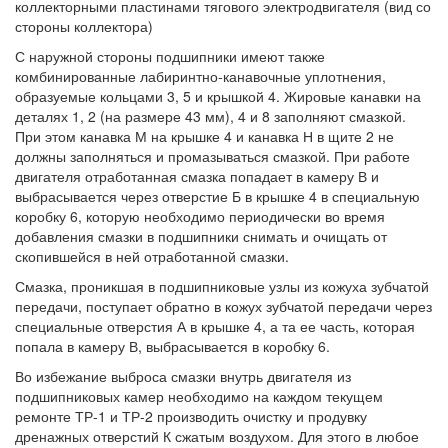
коллекторными пластинами тягового электродвигателя (вид со
стороны коллектора)
С наружной стороны подшипники имеют также
комбинированные лабиринтно-канавочные уплотнения,
образуемые кольцами 3, 5 и крышкой 4. Жировые канавки на
деталях 1, 2 (на размере 43 мм), 4 и 8 заполняют смазкой.
При этом канавка М на крышке 4 и канавка Н в щите 2 не
должны заполняться и промазываться смазкой. При работе
двигателя отработанная смазка попадает в камеру В и
выбрасывается через отверстие Б в крышке 4 в специальную
коробку 6, которую необходимо периодически во время
добавления смазки в подшипники снимать и очищать от
скопившейся в ней отработанной смазки.
Смазка, проникшая в подшипниковые узлы из кожуха зубчатой
передачи, поступает обратно в кожух зубчатой передачи через
специальные отверстия А в крышке 4, а та ее часть, которая
попала в камеру В, выбрасывается в коробку 6.
Во избежание выброса смазки внутрь двигателя из
подшипниковых камер необходимо на каждом текущем
ремонте ТР-1 и ТР-2 производить очистку и продувку
дренажных отверстий К сжатым воздухом. Для этого в любое