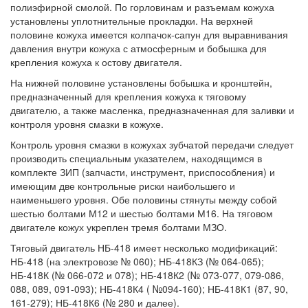
полиэфирной смолой. По горловинам и разъемам кожуха
установлены уплотнительные прокладки. На верхней
половине кожуха имеется колпачок-сапун для выравнивания
давления внутри кожуха с атмосферным и бобышка для
крепления кожуха к остову двигателя.
На нижней половине установлены бобышка и кронштейн,
предназначенный для крепления кожуха к тяговому
двигателю, а также масленка, предназначенная для заливки и
контроля уровня смазки в кожухе.
Контроль уровня смазки в кожухах зубчатой передачи следует
производить специальным указателем, находящимся в
комплекте ЗИП (запчасти, инструмент, приспособления) и
имеющим две контрольные риски наибольшего и
наименьшего уровня. Обе половины стянуты между собой
шестью болтами М12 и шестью болтами М16. На тяговом
двигателе кожух укреплен тремя болтами МЗО.
Тяговый двигатель НБ-418 имеет несколько модификаций:
НБ-418 (на электровозе № 060); НБ-418КЗ (№ 064-065);
НБ-418К (№ 066-072 и 078); НБ-418К2 (№ 073-077, 079-086,
088, 089, 091-093); НБ-418К4 ( №094-160); НБ-418К1 (87, 90,
161-279); НБ-418К6 (№ 280 и далее).