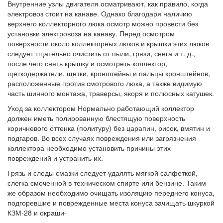
Внутренние узлы двигателя осматривают, как правило, когда
электровоз стоит на канаве. Однако благодаря наличию
верхнего коллекторного люка осмотр можно провести без
установки электровоза на канаву. Перед осмотром
поверхности около коллекторных люков и крышки этих люков
следует тщательно очистить от пыли, грязи, снега и т. д.,
после чего снять крышку и осмотреть коллектор,
щеткодержатели, щетки, кронштейны и пальцы кронштейнов,
расположенные против смотрового люка, а также видимую
часть шинного монтажа, траверсы, якоря и полюсных катушек.
Уход за коллектором Нормально работающий коллектор
должен иметь полированную блестящую поверхность
коричневого оттенка (политуру) без царапин, рисок, вмятин и
подгаров. Во всех случаях повреждения или загрязнения
коллектора необходимо установить причины этих
повреждений и устранить их.
Грязь и следы смазки следует удалять мягкой салфеткой,
слегка смоченной в техническом спирте или бензине. Таким
же образом необходимо очищать изоляцию переднего конуса,
подгоревшие и поврежденные места конуса зачищать шкуркой
КЗМ-28 и окраши-