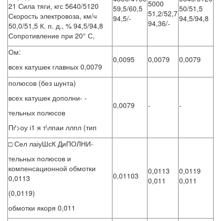
5000
21 Сила тяги, кгс 5640/5120
59,5/60,5
50/51,5
51,2/52,7
Скорость электровоза, км/ч
94,5/-
94,5/94,8
94,36/-
50,0/51,5 К. п. д., % 94,5/94,8
Сопротивление при 20° С,
Ом:
0,0095
0,0079
0,0079
всех катушек главных 0,0079
полюсов (без шунта)
всех катушек дополни- -
0,0079
-
-
тельных полюсов
Пґ>оу і1 я т\лпаи ллпл (тип
□ Сел лаіуШсК ДиПОЛНИ-
тельных полюсов и
компенсационной обмотки
0,0113
0,0119
0,01103
0,0113
0,011
0,011
(0,0119)
обмотки якоря 0,011