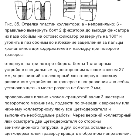
Рис. 35. Отделка пластин коллектора: а - неправильно; 6 -
правильно вывернуть болт 2 фиксатора до выхода фиксатора
из паза обоймы на остове; фиксатор развернуть на 180° и
утопить в паз обоймы во избежание зацепления за пальцы
кронштейнов щеткодержателей и накладку при повороте
траверсы;
отвернуть на три-четыре оборота болты 1 стопорных
устройств специальным односторонним ключом с зевом 27
мм, через нижний коллекторный люк отвернуть шпильку
разжимного устройства на траверсе в направлении «на себя»,
установив щель в месте разреза не более 2 мм;
проворачивая плавно ключом-трещоткой валик 3 шестерни
поворотного механизма, подвести по очереди к верхнему или
нижнему коллекторному люку все щеткодержатели и
выполнить необходимые работы. Через верхний коллекторный
люк осмотреть два щеткодержателя со стороны
вентиляционного патрубка, а для осмотра остальных
щеткодержателей траверсу вращать в обратном направлении.