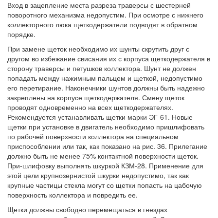
Вход в зацепление места разреза траверсы с шестерней
поворотного механизма недопустим. При осмотре с нижнего
коллекторного люка щеткодержатели подводят в обратном
порядке.
При замене щеток необходимо их шунты скрутить друг с
другом во избежание свисания их с корпуса щеткодержателя в
сторону траверсы и петушков коллектора. Шунт не должен
попадать между нажимным пальцем и щеткой, недопустимо
его перетирание. Наконечники шунтов должны быть надежно
закреплены на корпусе щеткодержателя. Смену щеток
проводят одновременно на всех щеткодержателях.
Рекомендуется устанавливать щетки марки ЭГ-61. Новые
щетки при установке в двигатель необходимо пришлифовать
по рабочей поверхности коллектора на специальном
приспособлении или так, как показано на рис. 36. Прилегание
должно быть не менее 75% контактной поверхности щеток.
При-шлифовку выполнять шкуркой КЗМ-28. Применение для
этой цели крупнозернистой шкурки недопустимо, так как
крупные частицы стекла могут со щетки попасть на цабочую
поверхность коллектора и повредить ее.
Щетки должны свободно перемещаться в гнездах