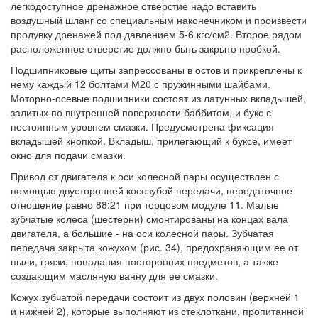
легкодоступное дренажное отверстие надо вставить
воздушный шланг со специальным наконечником и произвести
продувку дренажей под давлением 5-6 кгс/см2. Второе рядом
расположенное отверстие должно быть закрыто пробкой.
Подшипниковые щиты запрессованы в остов и прикреплены к
нему каждый 12 болтами М20 с пружинными шайбами.
Моторно-осевые подшипники состоят из латунных вкладышей,
залитых по внутренней поверхности баббитом, и букс с
постоянным уровнем смазки. Предусмотрена фиксация
вкладышей кнопкой. Вкладыш, прилегающий к буксе, имеет
окно для подачи смазки.
Привод от двигателя к оси колесной пары осуществлен с
помощью двусторонней косозубой передачи, передаточное
отношение равно 88:21 при торцовом модуле 11. Малые
зубчатые колеса (шестерни) смонтированы на концах вала
двигателя, а большие - на оси колесной пары. Зубчатая
передача закрыта кожухом (рис. 34), предохраняющим ее от
пыли, грязи, попадания посторонних предметов, а также
создающим масляную ванну для ее смазки.
Кожух зубчатой передачи состоит из двух половин (верхней 1
и нижней 2), которые выполняют из стеклоткани, пропитанной