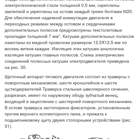
электротехнической стали толщиной 0,5 мм, скреплены
заклепкой и укреплены на остове каждый тремя болтами М20.
Для обеспечения надежной коммутации двигателя в
переходных режимах между остовом и сердечниками
дополнительных полюсов предусмотрены текстолитовые
прокладки толщиной 7 мм". Катушки дополнительных полюсов
намотаны из медной проволоки размером 12,5X12,5 мм по
восемь витков каждая. Изоляция этих катушек аналогична
изоляции катушек главных полюсов. Схема электрических
соединений полюсьых катушек электродвигателя приведена
на рис. 30.
Щеточный аппарат тягового двигателя состоит из траверсы с
поворотным механизмом, шести кронштейнов и шести
щсткодержателей Траверса стальная швеллерного сечения,
разрезная, имеет по наружному ободу зубчатый венец,
входящий в зацепление с шестерней поворотного механизма.
В остове траверса застопорена фиксатором, установленным
против верхнего коллекторного люка, и прижата к
подшипниковому щиту двумя стопорными устройствами (рис.
31).