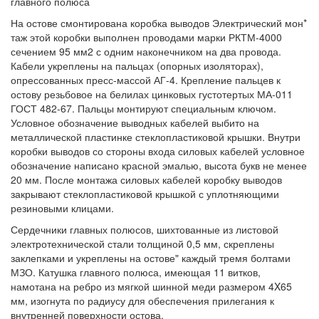
главного полюса
На остове смонтирована коробка выводов Электрический мон*
таж этой коробки выполнен проводами марки РКТМ-4000
сечением 95 мм2 с одним наконечником на два провода.
Кабели укреплены на пальцах (опорных изоляторах),
опрессованных пресс-массой АГ-4. Крепление пальцев к
остову резьбовое на белилах цинковых густотертых МА-011
ГОСТ 482-67. Пальцы монтируют специальным ключом.
Условное обозначение выводных кабелей выбито на
металлической пластинке стеклопластиковой крышки. Внутри
коробки выводов со стороны входа силовых кабелей условное
обозначение написано красной эмалью, высота букв не менее
20 мм. После монтажа силовых кабелей коробку выводов
закрывают стеклопластиковой крышкой с уплотняющими
резиновыми клицами.
Сердечники главных полюсов, шихтованные из листовой
электротехнической стали толщиной 0,5 мм, скреплены
заклепками и укреплены на остове" каждый тремя болтами
МЗО. Катушка главного полюса, имеющая 11 витков,
намотана на ребро из мягкой шинной меди размером 4X65
мм, изогнута по радиусу для обеспечения прилегания к
внутренней поверхности остова.