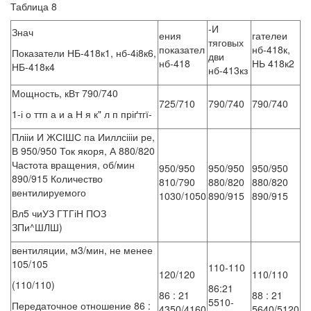
Таблица 8
-И
Знач
ения
гателеи
тяговых
показател
нб-418к,
Показатели НБ-418к1, нб-4і8к6,
дви
нб-418
НЬ 418к2
НБ-418к4
нб-413кз
Мощность, кВт 790/740
725/710
790/740
790/740
1-і о ттп а и а Н я к" л п пріґтгї-
Плііи И ЖСІШС па Ииллсіііи ре,
В 950/950 Ток якоря, А 880/820
Частота вращения, об/мин
950/950
950/950
950/950
890/915 Количество
810/790
880/820
880/820
вентилируемого
1030/1050
890/915
890/915
Вл5 чиУЗ ГТГіН ПОЗ
ЗПи^ШЛШ)
вентиляции, м3/мин, не менее
105/105
110-110
120/120
110/110
(110/110)
86:21
86 : 21
88 : 21
5510-
Передаточное отношение 86 :
4350/4160
5640/5120