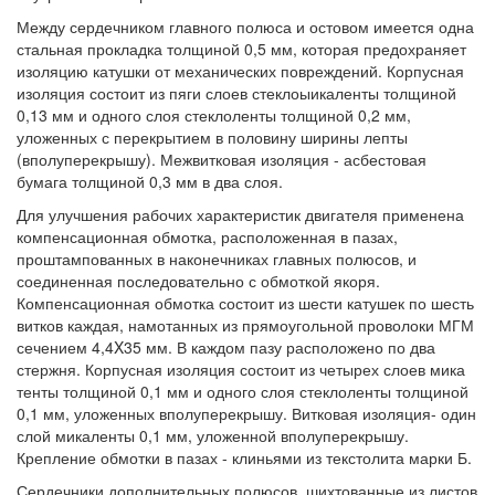
Между сердечником главного полюса и остовом имеется одна
стальная прокладка толщиной 0,5 мм, которая предохраняет
изоляцию катушки от механических повреждений. Корпусная
изоляция состоит из пяги слоев стеклоыикаленты толщиной
0,13 мм и одного слоя стеклоленты толщиной 0,2 мм,
уложенных с перекрытием в половину ширины лепты
(вполуперекрышу). Межвитковая изоляция - асбестовая
бумага толщиной 0,3 мм в два слоя.
Для улучшения рабочих характеристик двигателя применена
компенсационная обмотка, расположенная в пазах,
проштампованных в наконечниках главных полюсов, и
соединенная последовательно с обмоткой якоря.
Компенсационная обмотка состоит из шести катушек по шесть
витков каждая, намотанных из прямоугольной проволоки МГМ
сечением 4,4X35 мм. В каждом пазу расположено по два
стержня. Корпусная изоляция состоит из четырех слоев мика
тенты толщиной 0,1 мм и одного слоя стеклоленты толщиной
0,1 мм, уложенных вполуперекрышу. Витковая изоляция- один
слой микаленты 0,1 мм, уложенной вполуперекрышу.
Крепление обмотки в пазах - клиньями из текстолита марки Б.
Сердечники дополнительных полюсов, шихтованные из листов