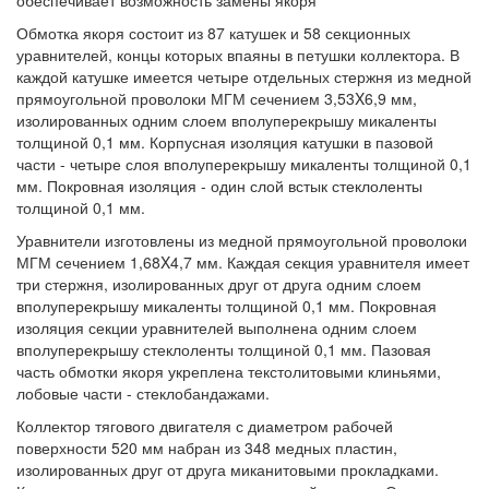
обеспечивает возможность замены якоря
Обмотка якоря состоит из 87 катушек и 58 секционных
уравнителей, концы которых впаяны в петушки коллектора. В
каждой катушке имеется четыре отдельных стержня из медной
прямоугольной проволоки МГМ сечением 3,53X6,9 мм,
изолированных одним слоем вполуперекрышу микаленты
толщиной 0,1 мм. Корпусная изоляция катушки в пазовой
части - четыре слоя вполуперекрышу микаленты толщиной 0,1
мм. Покровная изоляция - один слой встык стеклоленты
толщиной 0,1 мм.
Уравнители изготовлены из медной прямоугольной проволоки
МГМ сечением 1,68X4,7 мм. Каждая секция уравнителя имеет
три стержня, изолированных друг от друга одним слоем
вполуперекрышу микаленты толщиной 0,1 мм. Покровная
изоляция секции уравнителей выполнена одним слоем
вполуперекрышу стеклоленты толщиной 0,1 мм. Пазовая
часть обмотки якоря укреплена текстолитовыми клиньями,
лобовые части - стеклобандажами.
Коллектор тягового двигателя с диаметром рабочей
поверхности 520 мм набран из 348 медных пластин,
изолированных друг от друга миканитовыми прокладками.