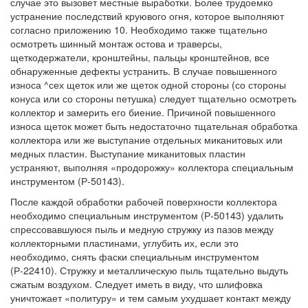
случае это вызовет местные выработки. Более трудоемко
устранение последствий круювого огня, которое выполняют
согласно приложению 10. Необходимо также тщательно
осмотреть шинный монтаж остова и траверсы,
щеткодержатели, кронштейны, пальцы кронштейнов, все
обнаруженные дефекты устранить. В случае повышенного
износа ^сех щеток или же щеток одной стороны (со стороны
конуса или со стороны петушка) следует тщательно осмотреть
коллектор и замерить его биение. Причиной повышенного
износа щеток может быть недостаточно тщательная обработка
коллектора или же выступание отдельных миканитовых или
медных пластин. Выступание миканитовых пластин
устраняют, выполняя «продорожку» коллектора специальным
инструментом (Р-50143).
После каждой обработки рабочей поверхности коллектора
необходимо специальным инструментом (Р-50143) удалить
спрессовавшуюся пыль и медную стружку из пазов между
коллекторными пластинами, углубить их, если это
необходимо, снять фаски специальным инструментом
(Р-22410). Стружку и металлическую пыль тщательно выдуть
сжатым воздухом. Следует иметь в виду, что шлифовка
уничтожает «политуру» и тем самым ухудшает контакт между