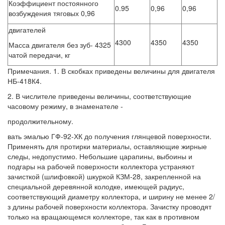
Коэффициент постоянного
0.95
0,96
0,96
возбуждения тяговых 0,96
двигателей
4300
4350
4350
Масса двигателя без зуб- 4325
чатой передачи, кг
Примечания. 1. В скобках приведены величины для двигателя
НБ-418К4.
2. В числителе приведены величины, соответствующие
часовому режиму, в знаменателе -
продолжительному.
вать эмалью ГФ-92-ХК до получения глянцевой поверхности.
Применять для протирки материалы, оставляющие жирные
следы, недопустимо. Небольшие царапины, выбоины и
подгары на рабочей поверхности коллектора устраняют
зачисткой (шлифовкой) шкуркой КЗМ-28, закрепленной на
специальной деревянной колодке, имеющей радиус,
соответствующий диаметру коллектора, и ширину не менее 2/
з длины рабочей поверхности коллектора. Зачистку проводят
только на вращающемся коллекторе, так как в противном