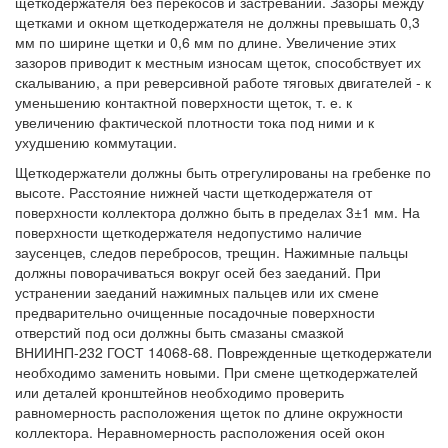
щеткодержателя без перекосов и застреваний. Зазоры между
щетками и окном щеткодержателя не должны превышать 0,3
мм по ширине щетки и 0,6 мм по длине. Увеличение этих
зазоров приводит к местным износам щеток, способствует их
скалыванию, а при реверсивной работе тяговых двигателей - к
уменьшению контактной поверхности щеток, т. е. к
увеличению фактической плотности тока под ними и к
ухудшению коммутации.
Щеткодержатели должны быть отрегулированы на гребенке по
высоте. Расстояние нижней части щеткодержателя от
поверхности коллектора должно быть в пределах 3±1 мм. На
поверхности щеткодержателя недопустимо наличие
заусенцев, следов перебросов, трещин. Нажимные пальцы
должны поворачиваться вокруг осей без заеданий. При
устранении заеданий нажимных пальцев или их смене
предварительно очищенные посадочные поверхности
отверстий под оси должны быть смазаны смазкой
ВНИИНП-232 ГОСТ 14068-68. Поврежденные щеткодержатели
необходимо заменить новыми. При смене щеткодержателей
или деталей кронштейнов необходимо проверить
равномерность расположения щеток по длине окружности
коллектора. Неравномерность расположения осей окон