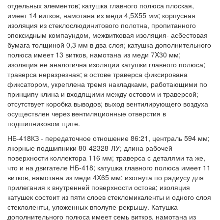
отдельных элементов; катушка главного полюса плоская,
имеет 14 витков, намотана из меди 4,5X55 мм; корпусная
изоляция из стеклослюдинитового полотна, пропитанного
эпоксидным компаундом, межвитковая изоляция- асбестовая
бумага толщиной 0,3 мм в два слоя; катушка дополнительного
полюса имеет 13 витков, намотана из меди 7X30 мм;
изоляция ее аналогична изоляции катушки главного полюса;
траверса неразрезная; в остове траверса фиксирована
фиксатором, укреплена тремя накладками, работающими по
принципу клина и входящими между остовом и траверсой;
отсутствует коробка выводов; выход вентилирующего воздуха
осуществлен через вентиляционные отверстия в
подшипниковом щите.
НБ-418КЗ - передаточное отношение 86:21, централь 594 мм;
якорные подшипники 80-42328-ЛУ; длина рабочей
поверхности коллектора 116 мм; траверса с деталями та же,
что и на двигателе НБ-418; катушка главного полюса имеет 11
витков, намотана из меди 4X65 мм; изогнута по радиусу для
прилегания к внутренней поверхности остова; изоляция
катушек состоит из пяти слоев стекломикаленты и одного слоя
стеклоленты, уложенных вполупе-рекрышу. Катушка
дополнительного полюса имеет семь витков, намотана из