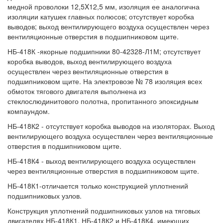
медной проволоки 12,5X12,5 мм, изоляция ее аналогична
изоляции катушек главных полюсов; отсутствует коробка
выводов; выход вентилирующего воздуха осуществлен через
вентиляционные отверстия в подшипниковом щите.
НБ-418К -якорные подшипники 80-42328-Л1М; отсутствует
коробка выводов, выход вентилирующего воздуха
осуществлен через вентиляционные отверстия в
подшипниковом щите. На электровозе № 78 изоляция всех
обмоток тягового двигателя выполнена из
стеклослюдинитового полотна, пропитанного эпоксидным
компаундом.
НБ-418К2 - отсутствует коробка выводов на изоляторах. Выход
вентилирующего воздуха осуществлен через вентиляционные
отверстия в подшипниковом щите.
НБ-418К4 - выход вентилирующего воздуха осуществлен
через вентиляционные отверстия в подшипниковом щите.
НБ-418К1-отличается только конструкцией уплотнений
подшипниковых узлов.
Конструкция уплотнений подшипниковых узлов на тяговых
двигателях НБ-418К1, НБ-418К2 и НБ-418К4, имеющих