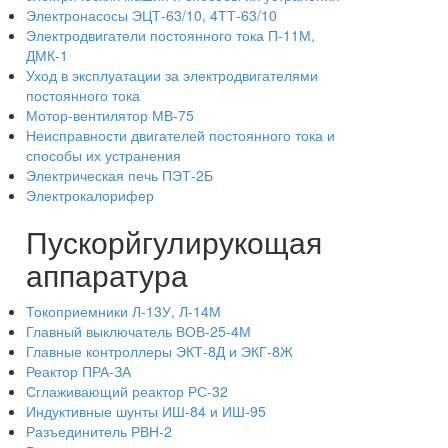
Электронасосы ЭЦТ-63/10, 4ТТ-63/10
Электродвигатели постоянного тока П-11М,
ДМК-1
Уход в эксплуатации за электродвигателями
постоянного тока
Мотор-вентилятор МВ-75
Неисправности двигателей постоянного тока и
способы их устранения
Электрическая печь ПЭТ-2Б
Электрокалорифер
Пускорйгулирукощая
аппаратура
Токоприемники Л-13У, Л-14М
Главный выключатель ВОВ-25-4М
Главные контроллеры ЭКТ-8Д и ЭКГ-8Ж
Реактор ПРА-ЗА
Сглаживающий реактор РС-32
Индуктивные шунты ИШ-84 и ИШ-95
Разъединитель РВН-2