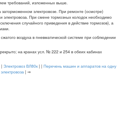
ием требований, изложенных выше.
а заторможенном электровозе. При ремонте (осмотре)
ми электровоза. При смене тормозных колодок необходимо
исключения случайного приведения в действие тормозов), а
маки.
 сжатого воздуха в пневматической системе при соблюдении
рекрыто; на кранах усл. № 222 и 254 в обеих кабинах
 |
Электровоз ВЛ80к
| |
Перечень машин и аппаратов на одну
 электровоза
| ⇒