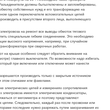
 Разъединители должны бытьотключены и запломбированы,
 обмотку собственных нужд и его трансформацию на
енном одном переключателе вспомогательных цепей
производить в присутствии второго лица, выполняющего
электровоза на ремонт все выводы обмоток тягового
млить специальным гибким соединением. Это необходимо
ации высокого напряжения, например, при случайном
трансформатора при сварочных работах.
от на крыше особенно следует обратить внимание на
мотре) главного выключателя. По возможности надо избегать
который при включении или отключении может нанести
азрешается производить только с закрытым источником
и этом спичками или факелами.
нке электрических цепей и измерениях сопротивления
ях электровоза имеются электрические конденсаторы,
яжаться от мегомметра и поэтому представляют
х цепям. Следовательно, каждый раз после прозвонки или
торами последние нужно разряжать путем закорачивания их