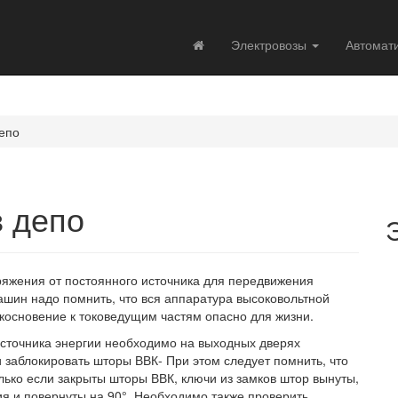
Электровозы
Автомат
епо
 депо
ряжения от постоянного источника для передвижения
ашин надо помнить, что вся аппаратура высоковольтной
основение к токоведущим частям опасно для жизни.
сточника энергии необходимо на выходных дверях
 заблокировать шторы ВВК- При этом следует помнить, что
олько если закрыты шторы ВВК, ключи из замков штор вынуты,
ия и повернуты на 90°. Необходимо также проверить