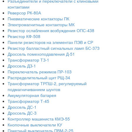
Разъединители и переключатели с клиновыми
контактами
Реверсор РК-80А
Пневматические контакторы ПК
Электромагнитные контакторы МК
Резистор ослабления возбуждения ОПС-438
Резистор КФ-508
Панели резисторов на элементах ПЭВ и СР
Резистор балластный сигнальных ламп БС-373
Дроссель помехоподавления Д-51
Трансформатор ТЗ-1
Дроссель ДЗ-1
Переключатель режимов ПР-103
Распределительный щит РЩ-34
Трансформатор ТРПШ-2, регулируемый
подмагничиванием шунтов
Аккумуляторная батарея
Трансформатор Т-45
Дроссель ДС-1
Дроссель ДС-3
Контроллер машиниста КМЭ-55
Кнопочные выключатели КУ
Пакетный выключатель ПВМ-2-25