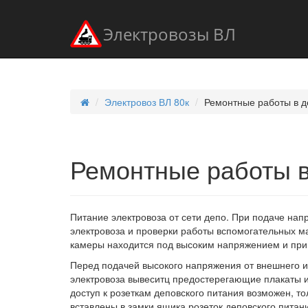
Электровозы ВЛ
Электровоз ВЛ 80к
Ремонтные работы в д
Ремонтные работы в
Питание электровоза от сети депо. При подаче нап
электровоза и проверки работы вспомогательных м
камеры находится под высоким напряжением и прик
Перед подачей высокого напряжения от внешнего и
электровоза вывеситц предостерегающие плакаты и
доступ к розеткам деповского питания возможен, т
вставлены в замки ящика розеток деповского питан