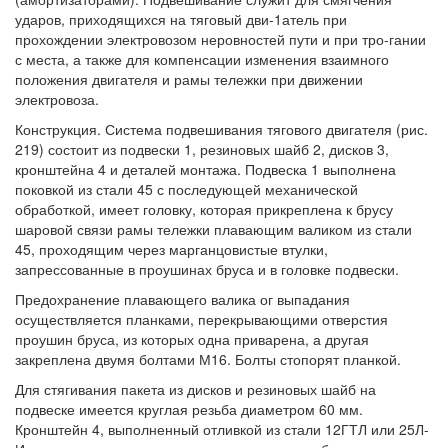
ударов, приходящихся на тяговый дви-1атель при
прохождении электровозом неровностей пути и при тро-гании
с места, а также для компенсации изменения взаимного
положения двигателя и рамы тележки при движении
электровоза.
Конструкция. Система подвешивания тягового двигателя (рис.
219) состоит из подвески 1, резиновых шайб 2, дисков 3,
кронштейна 4 и деталей монтажа. Подвеска 1 выполнена
поковкой из стали 45 с последующей механической
обработкой, имеет головку, которая прикреплена к брусу
шаровой связи рамы тележки плавающим валиком из стали
45, проходящим через марганцовистые втулки,
запрессованные в проушинах бруса и в головке подвески.
Предохранение плавающего валика ог выпадания
осуществляется планками, перекрывающими отверстия
проушин бруса, из которых одна приварена, а другая
закреплена двумя болтами М16. Болты стопорят планкой.
Для стягивания пакета из дисков и резиновых шайб на
подвеске имеется круглая резьба диаметром 60 мм.
Кронштейн 4, выполненный отливкой из стали 12ГТЛ или 25Л-