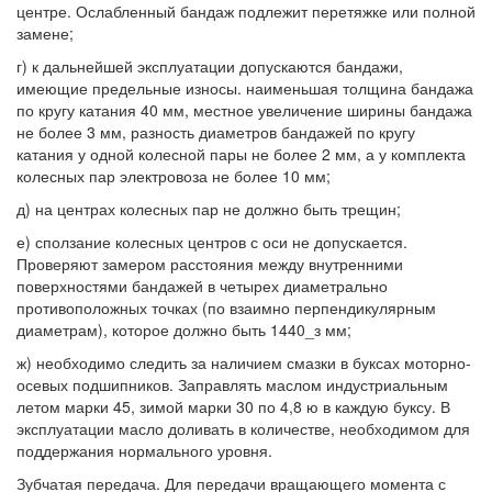
центре. Ослабленный бандаж подлежит перетяжке или полной
замене;
г) к дальнейшей эксплуатации допускаются бандажи,
имеющие предельные износы. наименьшая толщина бандажа
по кругу катания 40 мм, местное увеличение ширины бандажа
не более 3 мм, разность диаметров бандажей по кругу
катания у одной колесной пары не более 2 мм, а у комплекта
колесных пар электровоза не более 10 мм;
д) на центрах колесных пар не должно быть трещин;
е) сползание колесных центров с оси не допускается.
Проверяют замером расстояния между внутренними
поверхностями бандажей в четырех диаметрально
противоположных точках (по взаимно перпендикулярным
диаметрам), которое должно быть 1440_з мм;
ж) необходимо следить за наличием смазки в буксах моторно-
осевых подшипников. Заправлять маслом индустриальным
летом марки 45, зимой марки 30 по 4,8 ю в каждую буксу. В
эксплуатации масло доливать в количестве, необходимом для
поддержания нормального уровня.
Зубчатая передача. Для передачи вращающего момента с