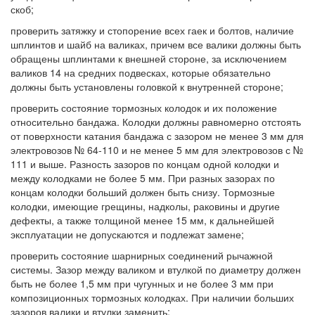
скоб;
проверить затяжку и стопорение всех гаек и болтов, наличие
шплинтов и шайб на валиках, причем все валики должны быть
обращены шплинтами к внешней стороне, за исключением
валиков 14 на средних подвесках, которые обязательно
должны быть установлены головкой к внутренней стороне;
проверить состояние тормозных колодок и их положение
относительно бандажа. Колодки должны равномерно отстоять
от поверхности катания бандажа с зазором не менее 3 мм для
электровозов № 64-110 и не менее 5 мм для электровозов с №
111 и выше. Разность зазоров по концам одной колодки и
между колодками не более 5 мм. При разных зазорах по
концам колодки больший должен быть снизу. Тормозные
колодки, имеющие грещины, надколы, раковины и другие
дефекты, а также толщиной менее 15 мм, к дальнейшей
эксплуатации не допускаются и подлежат замене;
проверить состояние шарнирных соединений рычажной
системы. Зазор между валиком и втулкой по диаметру должен
быть не более 1,5 мм при чугунных и не более 3 мм при
композиционных тормозных колодках. При наличии больших
зазоров валики и втулки заменить;