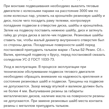
При монтаже подвешивания необходимо выкатить тяговые
двигатели с колесными парами на расстояние 3000 мм по
осям колесных пар, уложить на кронштейн резиновую шайбу и
диск, после чего посадить раму тележки, контролируя
попадание подвески в отверстие диска, шайбы и кронштейна.
Затем на подвеску поставить нижнюю шайбу, диск и затянуть
гайку до упора диска в запле-чик подвески. Резиновые шайбы
ставить так, чтобы малый диаметр внутреннего отверстия был
со стороны диска. Посадочные поверхности шайб перед
постановкой припудрить тальком марки «Тальк Б2 Резин. Сб.».
Валик, крепящий подвеску к брусу, перед постановкой смазать
солидолом УС-2 ГОСТ 1033-73.
Уход в эксплуатации. В процессе эксплуатации при
техническом обслуживании подвесок тягового двигателя
необходимо обращать внимание на надежность крепления и
состояние резиновых шайб и подвески. Трещины на подвеске
не допускаются. Зазор между втулкой и валиком должен быть
не более 4 мм. Выпучивание резины за габариты
металлических дисков, наличие масла на поверхности резины
не допускаются. При замене резиновых шайб места контакта
резины с металлом припудрить тальком.