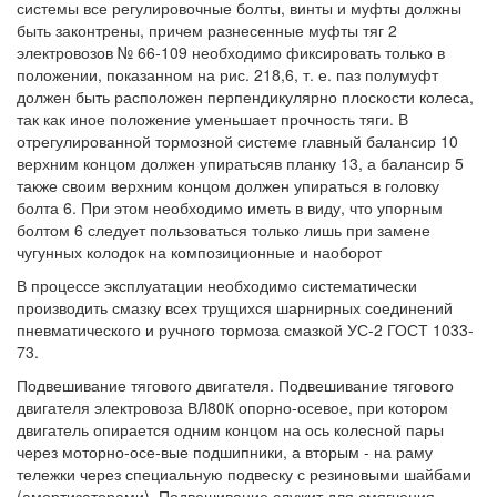
системы все регулировочные болты, винты и муфты должны
быть законтрены, причем разнесенные муфты тяг 2
электровозов № 66-109 необходимо фиксировать только в
положении, показанном на рис. 218,6, т. е. паз полумуфт
должен быть расположен перпендикулярно плоскости колеса,
так как иное положение уменьшает прочность тяги. В
отрегулированной тормозной системе главный балансир 10
верхним концом должен упиратьсяв планку 13, а балансир 5
также своим верхним концом должен упираться в головку
болта 6. При этом необходимо иметь в виду, что упорным
болтом 6 следует пользоваться только лишь при замене
чугунных колодок на композиционные и наоборот
В процессе эксплуатации необходимо систематически
производить смазку всех трущихся шарнирных соединений
пневматического и ручного тормоза смазкой УС-2 ГОСТ 1033-
73.
Подвешивание тягового двигателя. Подвешивание тягового
двигателя электровоза ВЛ80К опорно-осевое, при котором
двигатель опирается одним концом на ось колесной пары
через моторно-осе-вые подшипники, а вторым - на раму
тележки через специальную подвеску с резиновыми шайбами
(амортизаторами). Подвешивание служит для смягчения