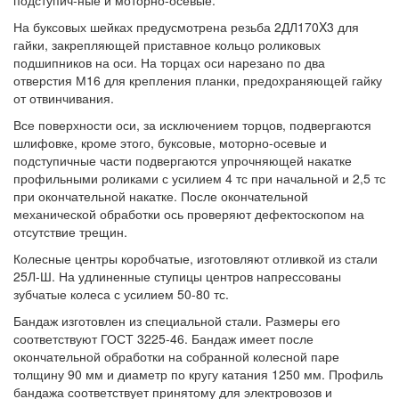
На буксовых шейках предусмотрена резьба 2ДЛ170X3 для
гайки, закрепляющей приставное кольцо роликовых
подшипников на оси. На торцах оси нарезано по два
отверстия М16 для крепления планки, предохраняющей гайку
от отвинчивания.
Все поверхности оси, за исключением торцов, подвергаются
шлифовке, кроме этого, буксовые, моторно-осевые и
подступичные части подвергаются упрочняющей накатке
профильными роликами с усилием 4 тс при начальной и 2,5 тс
при окончательной накатке. После окончательной
механической обработки ось проверяют дефектоскопом на
отсутствие трещин.
Колесные центры коробчатые, изготовляют отливкой из стали
25Л-Ш. На удлиненные ступицы центров напрессованы
зубчатые колеса с усилием 50-80 тс.
Бандаж изготовлен из специальной стали. Размеры его
соответствуют ГОСТ 3225-46. Бандаж имеет после
окончательной обработки на собранной колесной паре
толщину 90 мм и диаметр по кругу катания 1250 мм. Профиль
бандажа соответствует принятому для электровозов и