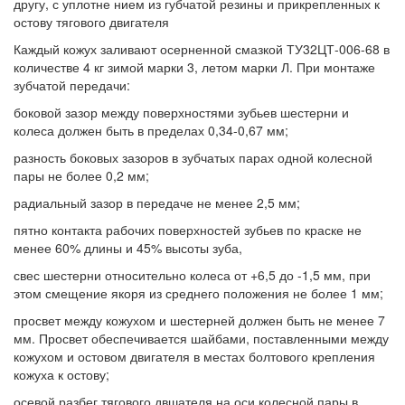
другу, с уплотне нием из губчатой резины и прикрепленных к
остову тягового двигателя
Каждый кожух заливают осерненной смазкой ТУ32ЦТ-006-68 в
количестве 4 кг зимой марки 3, летом марки Л. При монтаже
зубчатой передачи:
боковой зазор между поверхностями зубьев шестерни и
колеса должен быть в пределах 0,34-0,67 мм;
разность боковых зазоров в зубчатых парах одной колесной
пары не более 0,2 мм;
радиальный зазор в передаче не менее 2,5 мм;
пятно контакта рабочих поверхностей зубьев по краске не
менее 60% длины и 45% высоты зуба,
свес шестерни относительно колеса от +6,5 до -1,5 мм, при
этом смещение якоря из среднего положения не более 1 мм;
просвет между кожухом и шестерней должен быть не менее 7
мм. Просвет обеспечивается шайбами, поставленными между
кожухом и остовом двигателя в местах болтового крепления
кожуха к остову;
осевой разбег тягового двшателя на оси колесной пары в