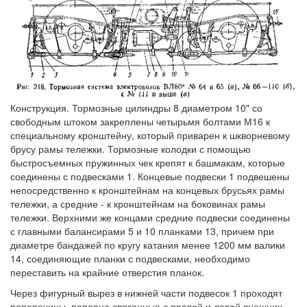
Конструкция. Тормозные цилиндры 8 диаметром 10" со
свободным штоком закреплены четырьмя болтами М16 к
специальному кронштейну, который приварен к шкворневому
брусу рамы тележки. Тормозные колодки с помощью
быстросъемных пружинных чек крепят к башмакам, которые
соединены с подвесками 1. Концевые подвески 1 подвешены
непосредственно к кронштейнам на концевых брусьях рамы
тележки, а средние - к кронштейнам на боковинах рамы
тележки. Верхними же концами средние подвески соединены
с главными балансирами 5 и 10 планками 13, причем при
диаметре бандажей по кругу катания менее 1200 мм валики
14, соединяющие планки с подвесками, необходимо
переставить на крайние отверстия планок.
Через фигурный вырез в нижней части подвесок 1 проходят
поперечины, попарно связанные с правой и левой внешних