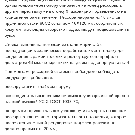
одним концом через опору опирается на конец рессоры, а
другим через гайку - на стойку 3, шарнирно подвешенную на
кронштейне рамы тележки. Рессора набрана из 10 листов
пружинной стали 60С2 сечением 16X120 мм, соединенных
хомутом, имеющим отверстие под валнк, для подвешивания к
буксе.
Стойка выполнена поковкой из стали марки ст5 с
последующей механической обработкой, имеет головку для
соединения с рамой тележки и резьбу круглого профиля
диаметром 48 мм, четыре нитки на дюйм под опорную гайку 4.
При монтаже рессорной системы необходимо соблюдать
следующие требования:
рессору ставить клеймом наружу;
все соединительные валики смазывать универсальной средне-
плавкой смазкой УС-2 ГОСТ 1033-73;
на прямом горизонтальном участке пути замерять по концам
рессоры отклонение от горизонтального положения, которое
после окончательной регулировки под электровозом не
должно превышать 20 мм;