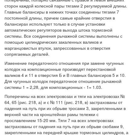
сторон каждой колесной пары тягами 2 регулируемой длины.
Главные балансиры в нижних точках соединены тягами 7
постоянной длины, причем самые крайние отверстия в
балансирах используют только в случае установки
автоматических регуляторов выхода штока тормозной
системы. Все соединения рычажной системы выполнены с
помощью цилиндрических закаленных валиков и
марганцовистых втулок, запрессованных в отверстия
сопрягаемых деталей.
Изменение передаточного отношения при замене чугунных
колодок на композиционные производят перестановкой
валиков 4 и 11 в отверстия Б и В главных балансиров 5 и 10.
Для чугунных колодок передаточное отношение рычажной
системы 1 = 2,28, для композиционных - 1= 1.03.
Поперечины на всех электровозах и тяги на электровозах №
64, 65 (рис. 218, а) и с № 111 (рис. 218, в) застрахованы от
падения на путь при их обрыве тросами 3, закрепленными в
верхней части на кронштейнах рамы тележки с
прославлением 15-20 мм. Тяги 7 на всех электровозах
застрахованы от падения на путь при их обрыве скобами 9,
закрепленными на передней крышке тормозных цилиндров, а