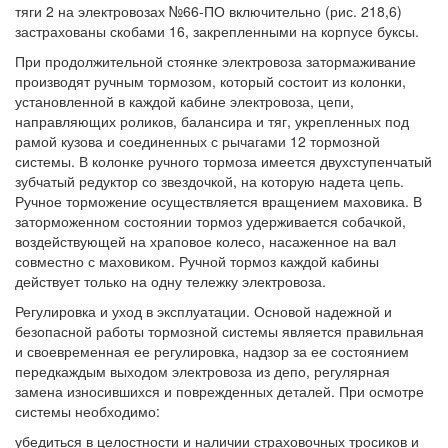
тяги 2 на электровозах №66-ПО включительно (рис. 218,6)
застрахованы скобами 16, закрепленными на корпусе буксы.
При продолжительной стоянке электровоза затормаживание
производят ручным тормозом, который состоит из колонки,
установленной в каждой кабине электровоза, цепи,
направляющих роликов, балансира и тяг, укрепленных под
рамой кузова и соединенных с рычагами 12 тормозной
системы. В колонке ручного тормоза имеется двухступенчатый
зубчатый редуктор со звездочкой, на которую надета цепь.
Ручное торможение осуществляется вращением маховика. В
заторможенном состоянии тормоз удерживается собачкой,
воздействующей на храповое колесо, насаженное на вал
совместно с маховиком. Ручной тормоз каждой кабины
действует только на одну тележку электровоза.
Регулировка и уход в эксплуатации. Основой надежной и
безопасной работы тормозной системы является правильная
и своевременная ее регулировка, надзор за ее состоянием
передкаждым выходом электровоза из депо, регулярная
замена износившихся и поврежденных деталей. При осмотре
системы необходимо:
убедиться в целостности и наличии страховочных тросиков и