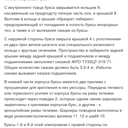
С внутреннего торца букса закрывается кольцом 9,
насаженным на предподсту пичную часть оси, и крышкой 8.
Выточки в кольце и крышке образуют лабиринт,
предохраняющий от попадания в полость буксы инородных
тел, а также и от вытекания смазки из буксы.
С наружной стороны букса закрыта крышкой 4 с уплотнением
из двух-трех витков шпагата или специального резинового
кольца с круглым сечением. Пространство в лабиринте задней
крышки между задней крышкой и подшипником и между
подшипниками заполняют смазкой ЖРО ТУ32ЦТ-015-71.
Общее количество смазки должно быть 3,5-4 кг. Избыток
смазки вызывает нагрев подшипников.
В нижней части корпуса буксы имеется два прилива с
проушинами для крепления в них рессоры. Передача тягового
или тормозного усилия от корпуса буксы на раму тележки
происходит через поводки 2, которые одним своим шарниром
закреплены к приливам корпусов букс, а другим - к
кронштейнам рамы тележки. Шарниры поводков выполнены в
виде резинометаллических валиков 11, 12 и шайб 10.
Буксы 1-й и 8-й осей электровоза с правой стороны по