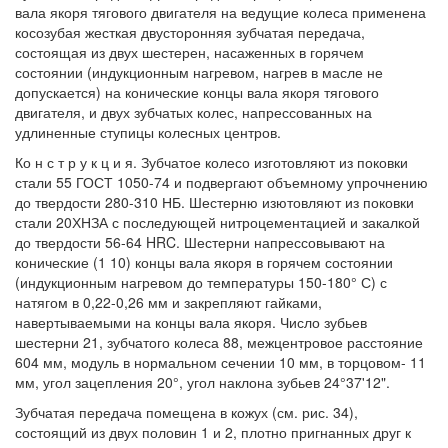
вала якоря тягового двигателя на ведущие колеса применена
косозубая жесткая двусторонняя зубчатая передача,
состоящая из двух шестерен, насаженных в горячем
состоянии (индукционным нагревом, нагрев в масле не
допускается) на конические концы вала якоря тягового
двигателя, и двух зубчатых колес, напрессованных на
удлиненные ступицы колесных центров.
Ко н с т р у к ц и я. Зубчатое колесо изготовляют из поковки
стали 55 ГОСТ 1050-74 и подвергают объемному упрочнению
до твердости 280-310 НБ. Шестерню изютовляют из поковки
стали 20ХНЗА с последующей нитроцементацией и закалкой
до твердости 56-64 HRC. Шестерни напрессовывают на
конические (1 10) концы вала якоря в горячем состоянии
(индукционным нагревом до температуры 150-180° С) с
натягом в 0,22-0,26 мм и закрепляют гайками,
навертываемыми на концы вала якоря. Число зубьев
шестерни 21, зубчатого колеса 88, межцентровое расстояние
604 мм, модуль в нормальном сечении 10 мм, в торцовом- 11
мм, угол зацепления 20°, угол наклона зубьев 24°37'12".
Зубчатая передача помещена в кожух (см. рис. 34),
состоящий из двух половин 1 и 2, плотно пригнанных друг к