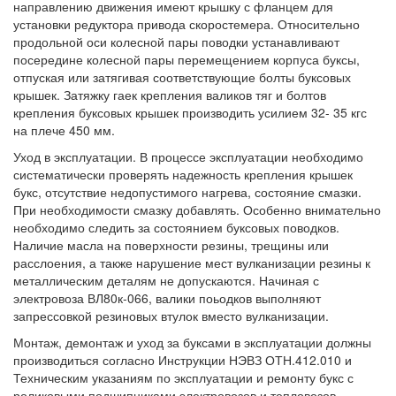
направлению движения имеют крышку с фланцем для
установки редуктора привода скоростемера. Относительно
продольной оси колесной пары поводки устанавливают
посередине колесной пары перемещением корпуса буксы,
отпуская или затягивая соответствующие болты буксовых
крышек. Затяжку гаек крепления валиков тяг и болтов
крепления буксовых крышек производить усилием 32- 35 кгс
на плече 450 мм.
Уход в эксплуатации. В процессе эксплуатации необходимо
систематически проверять надежность крепления крышек
букс, отсутствие недопустимого нагрева, состояние смазки.
При необходимости смазку добавлять. Особенно внимательно
необходимо следить за состоянием буксовых поводков.
Наличие масла на поверхности резины, трещины или
расслоения, а также нарушение мест вулканизации резины к
металлическим деталям не допускаются. Начиная с
электровоза ВЛ80к-066, валики поьодков выполняют
запрессовкой резиновых втулок вместо вулканизации.
Монтаж, демонтаж и уход за буксами в эксплуатации должны
производиться согласно Инструкции НЭВЗ ОТН.412.010 и
Техническим указаниям по эксплуатации и ремонту букс с
роликовыми подшипниками электровозов и тепловозов