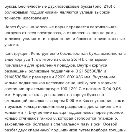
Буксы. Бесчелюстные двухповодковые буксы (рис. 216) с
роликовыми подшипниками являются узлами высокой
точности изготовления.
Через буксы на колесные пары передается вертикальная
нагрузка от веса электровоза, а от колесных пар на рамы
тележек- усилия тяги, торможения и боковые горизонтальные
усилия.
Конструкция. Конструктивно бесчелюстная букса выполнена в
виде корпуса 1, отлитого из стали 25Л-Н, с четырьмя
приливами для крепления поводков. Внутри корпуса
размещены роликовые подшипники 3 2Н52536ЛМ и
2Н42536ЛМ с размерами 320Х180Х Х86 мм. Внутренние
кольца подшипников насаживают на шейку оси в горячем
состоянии при температуре 100-120° С с натягом 0,04-0,06
мм. Наружные кольца вставляют в корпус буксы по
скользящей посадке с за юром 0,09 мм Как внутренние, так и
т-ружные кольца подшипников разделены дистанционными
колыи-ми 7. Внутренние кольца подшипников через упорное
кольцо стягивают гайкой 6. которая стопорится планкой 5,
закрепленной болтами в спепиальном пазу в оси. Осевой
разбег двух спаренных' подшипников путем подбора толщины