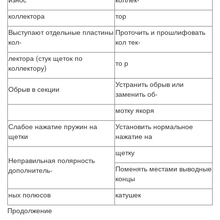
коллектора
тор
Выступают отдельные пластины
Проточить и прошлифовать
кол-
кол тек-
лектора (стук щеток по
то р
коллектору)
Устранить обрыв или
Обрыв в секции
заменить об-
мотку якоря
Слабое нажатие пружин на
Установить нормальное
щетки
нажатие на
щетку
Неправильная полярность
Поменять местами выводные
дополнитель-
концы
ных полюсов
катушек
Продолжение