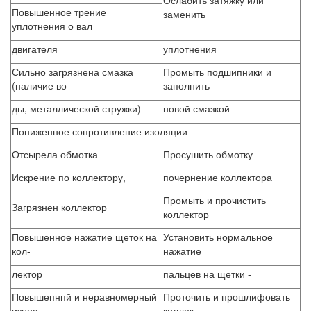
Ослабить затяжку или
Повышенное трение
заменить
уплотнения о вал
двигателя
уплотнения
Сильно загрязнена смазка
Промыть подшипники и
(наличие во-
заполнить
ды, металлической стружки)
новой смазкой
Пониженное сопротивление изоляции
Отсырела обмотка
Просушить обмотку
Искрение по коллектору,
почернение коллектора
Промыть и прочистить
Загрязнен коллектор
коллектор
Повышенное нажатие щеток на
Установить нормальное
кол-
нажатие
лектор
пальцев на щетки -
Повышепнпй и неравномерный
Проточить и прошлифовать
износ
коллек-