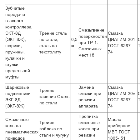
Зубчатые
передачи
главного
контроллера
Смазьгвчние
ЭКТ-8Д
Трение стяль
Смазка
поверхностей
(ЭКГ-8Ж),
по стали,
0,5
ЦИАТИМ-201
при ТР-1.
шарики,
сталь по
кг
ГОСТ 6267-
Смазочных
пружины,
текстолиту
74
мест 18
кулачки и
втулки
предельной
муфты
Шариковые
Замена
Смазка
Трение
подшипники
смазки при
ЦИАТИМ-20»
качения Сталь
-
ЭКГ-8Д
ревизии
ГОСТ 6267-
по стали
(ЭКГ-8Ж)
аппарата
74
Пропитка
Смазочные
Масло
Треиие
смазочных
коль-аа
приборное
войлока по
колец при
пневматических
МВП ГОСТ
стали и чугуну
ревизии
приводов
1805- 51