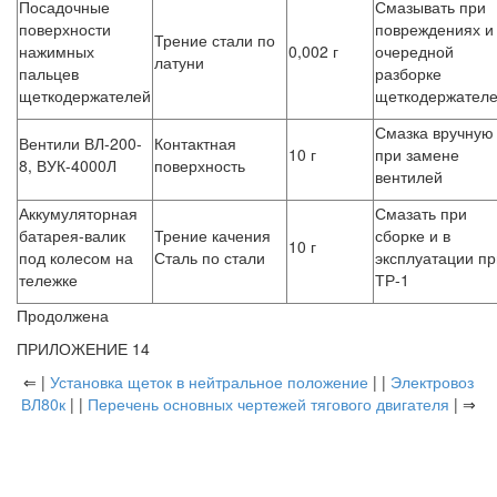
Посадочные
Смазывать при
поверхности
повреждениях и
Трение стали по
нажимных
0,002 г
очередной
латуни
пальцев
разборке
щеткодержателей
щеткодержател
Смазка вручную
Вентили ВЛ-200-
Контактная
10 г
при замене
8, ВУК-4000Л
поверхность
вентилей
Аккумуляторная
Смазать при
батарея-валик
Трение качения
сборке и в
10 г
под колесом на
Сталь по стали
эксплуатации пр
тележке
ТР-1
Продолжена
ПРИЛОЖЕНИЕ 14
⇐ |
Установка щеток в нейтральное положение
| |
Электровоз
ВЛ80к
| |
Перечень основных чертежей тягового двигателя
| ⇒