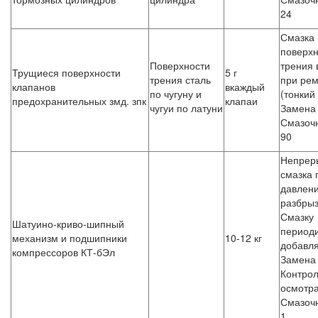
24
Смазка
поверх
Поверхности
трения 
Трущиеся поверхности
5 г
трения сталь
при ре
клапанов
вкаждый
по чугуну и
(тонкий
предохранительных змд. зпк
клапаи
чугуи по латуни
Замена 
Смазоч
90
Непрер
смазка 
давлен
разбрыз
Смазку
Шатуино-криво-шипный
период
механизм и подшипники
10-12 кг
добавля
компрессоров КТ-бЭл
Замена 
Контрол
осмотра
Смазоч
1