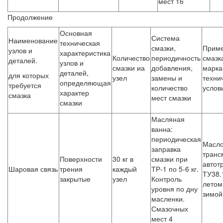
мест 16
Продолжение
Основная
Система
Наименование
техническая
смазки,
Прим
узлов и
характеристика
Количество
периодичность
смазка
деталей.
узлов и
смазки иа
добавления,
марка
деталей,
для которых
узел
замены и
техни
определяющая
требуется
количество
услов
характер
смазка
мест смазки
смазки
Масляная
ванна:
периодическая
Масл
заправка
транс
Поверхности
30 кг в
смазки при
автот
Шаровая связь
трения
каждый
ТР-1 по 5-6 кг.
ТУ38.
закрытые
узел
Контроль
летом
уровня по дну
зимой
масленки.
Смазочных
мест 4