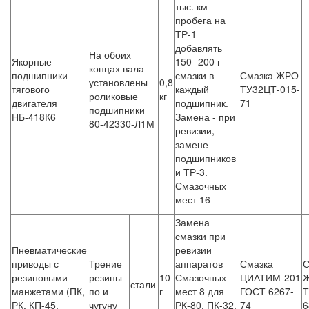
тыс. км
пробега на
ТР-1
добавлять
На обоих
Якорные
150- 200 г
концах вала
подшипники
смазки в
Смазка ЖРО
установлены
0,8
тягового
каждый
ТУ32ЦТ-015-
роликовые
кг
двигателя
подшипник.
71
подшипники
НБ-418К6
Замена - при
80-42330-Л1М
ревизии,
замене
подшипников
и ТР-3.
Смазочных
мест 16
Замена
смазки при
Пневматические
ревизии
приводы с
Трение
аппаратов
Смазка
С
резиновыми
резины
10
Смазочных
ЦИАТИМ-201
Ж
стали
манжетами (ПК,
по и
г
мест 8 для
ГОСТ 6267-
Т
РК, КП-45,
чугуну
РК-80, ПК-32,
74
6