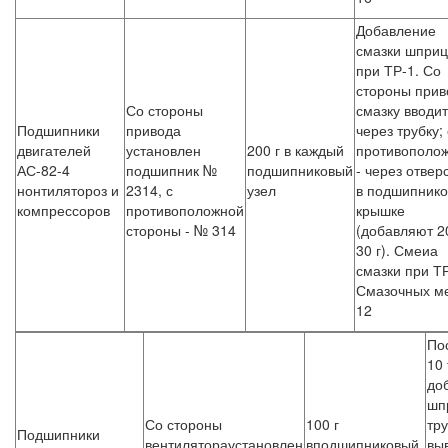
Добавление
смазки шпри
при ТР-1. Со
стороны прив
Со стороны
смазку вводит
Подшипники
привода
через трубку; 
двигателей
установлен
200 г в каждый
противополо
АС-82-4
подшипник №
подшипниковый
- через отвер
нонтилятороз и
2314, с
узел
в подшипнико
компрессоров
противоположной
крышке
стороны - № 314
(добавляют 2
30 г). Смеиа
смазки при ТР
Смазочных м
12
По
10 
до
шп
Со стороны
100 г
тру
Подшипники
вентилятораустановлен
вподшипниковый
вы