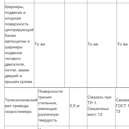
Шарниры,
подвески и
опорная
поверхность
центрирующей
балки
автосцепки и
То же
То же
То же
шарниры
подвески
тягового
двигателя,
петли, замки
дверей и
крышек кузова
Поверхности
трения
Смазать при
Телескопический
Смазка
стальные,
ТР-1.
вал привода
0,5 кг
ГОСТ 
имеющие
Смазочных
скоростемера
73
различную
мест 12
твердость