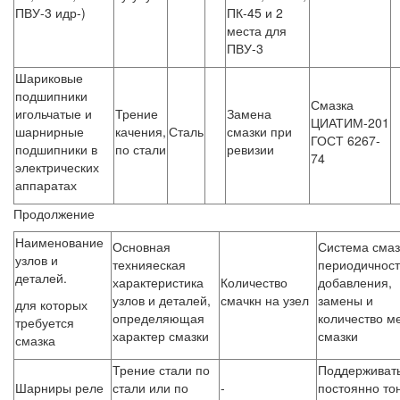
ПВУ-3 идр-)
ПК-45 и 2
места для
ПВУ-3
Шариковые
подшипники
Смазка
игольчатые и
Трение
Замена
ЦИАТИМ-201
шарнирные
качения,
Сталь
смазки при
ГОСТ 6267-
подшипники в
по стали
ревизии
74
электрических
аппаратах
Продолжение
Наименование
Основная
Система смаз
узлов и
технияеская
периодичност
деталей.
характеристика
Количество
добавления,
узлов и деталей,
смачкн на узел
замены и
для которых
определяющая
количество м
требуется
характер смазки
смазки
смазка
Трение стали по
Поддерживат
Шарниры реле
стали или по
-
постоянно то