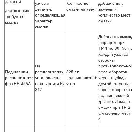
деталей,
узлов и
Количество
добавления,
деталей,
смазки на узел
замены и
для которых
определяющая
количество мест
требуется
характер
смазки
смазка
смазки
Добавлять смазк
шприцем при
ТР-1 по 30- 50 г 
каждый узел со
стороны,
На
противоположно
Подшипники
расщепителях
325 г в
реле оборотов,
расщепителей
установлены
подшипниковый
через трубку; с
фаз НБ-455А
подшипники №
узел
другой стороны -
317
через отверстие 
подшипниковой
крышке. Замена
смазки при ТР-2.
Смазочных мест
4