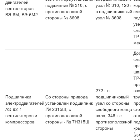
двигателей
подшипник № 310, с
узел № 310, 120 г
кор
вентиляторов
противоположной
в подшипниковый
см
ВЭ-6М, ВЭ-6М2
стороны № 3608
узел № 3608
по
уз
см
ТР
ме
До
см
пр
шп
ТР
пр
272 г в
вв
Подшипники
Со стороны привода
подшипниковый
тру
электродвигателей
установлен подшипник
узел со стороны
пр
АЭ-92-4
.№ 2315Ш, с
свободного конца
сто
вентиляторов и
противоположной
вала; 346 г с
отв
компрессоров
стороны - № 7Н315Ш
противоположной
по
стороны
кр
(д