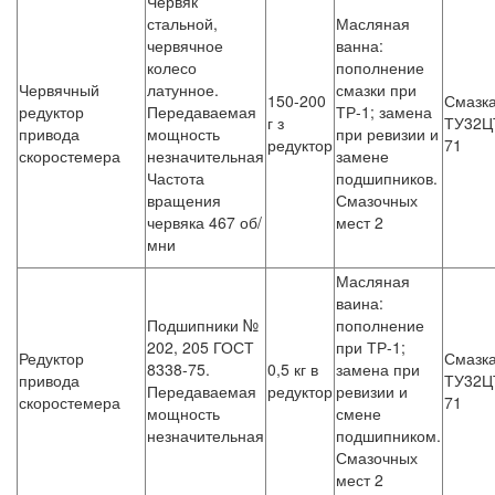
Червяк
стальной,
Масляная
червячное
ванна:
колесо
пополнение
Червячный
латунное.
смазки при
150-200
Смазк
редуктор
Передаваемая
ТР-1; замена
г з
ТУ32Ц
привода
мощность
при ревизии и
редуктор
71
скоростемера
незначительная
замене
Частота
подшипников.
вращения
Смазочных
червяка 467 об/
мест 2
мни
Масляная
ваина:
Подшипники №
пополнение
202, 205 ГОСТ
при ТР-1;
Редуктор
Смазк
8338-75.
0,5 кг в
замена при
привода
ТУ32Ц
Передаваемая
редуктор
ревизии и
скоростемера
71
мощность
смене
незначительная
подшипником.
Смазочных
мест 2