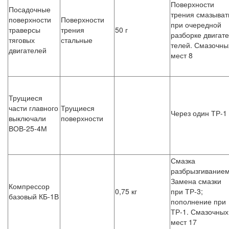
Поверхности
Посадочные
трения смазыват
поверхности
Поверхности
при очередной
траверсы
трения
50 г
разборке двигате
тяговых
стальные
телей. Смазочны
двигателей
мест 8
Трущиеся
части главного
Трущиеся
Через один ТР-1
выключали
поверхности
ВОВ-25-4М
Смазка
разбрызгиванием
Замена смазки
Компрессор
0,75 кг
при ТР-3;
базовый КБ-1В
пополнение при
ТР-1. Смазочных
мест 17