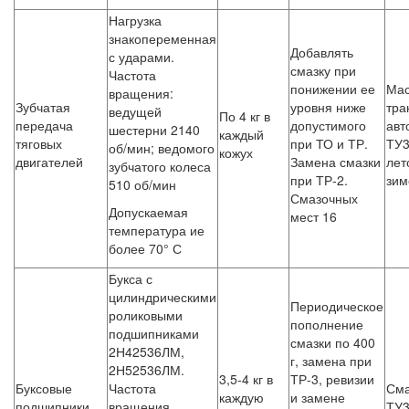
Нагрузка
знакопеременная
Добавлять
с ударами.
смазку при
Частота
понижении ее
Ма
вращения:
Зубчатая
уровня ниже
тра
ведущей
По 4 кг в
передача
допустимого
авт
шестерни 2140
каждый
тяговых
при ТО и ТР.
ТУ3
об/мин; ведомого
кожух
двигателей
Замена смазки
лет
зубчатого колеса
при ТР-2.
зим
510 об/мин
Смазочных
Допускаемая
мест 16
температура ие
более 70° С
Букса с
цилиндрическими
Периодическое
роликовыми
пополнение
подшипниками
смазки по 400
2Н42536ЛМ,
г, замена при
2Н52536ЛМ.
3,5-4 кг в
ТР-3, ревизии
Буксовые
Частота
См
каждую
и замене
подшипники
вращения
ТУ3