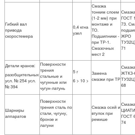
Смазка
тонким слоем
Смазка
(1-2 мм) при
ГОСТ 
Гибкий вал
монтаже и
73. См
0,4 кгна
привода
ТО.
подши
узел
скоростемера
Подшипники -
ЖРО
при ТР-1.
ТУ32Ц
Смазочных
71
мест 2
Поверхности
Детали кранов:
Смазк
трения
5 г
Замена
ЖТКЗ-
разобщительных
стальные и
смазки при ТР
ТУ32Ц
усл. № 254 усл.
6 > 10 >
чугунные или
68
№ 394
чугун-латунь
Поверхности
Смазк
трения сталь по
Смазка осей и
Шарниры
ЦИАТИ
стали, чугуну,
втулок при
аппаратов
ГОСТ 
бронзе и
ремише
74
латуни