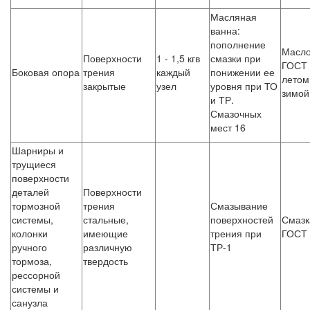
Масляная
ванна:
пополнение
Масло
Поверхности
1 - 1,5 кгв
смазки при
ГОСТ 
Боковая опора
трения
каждый
понижении ее
летом
закрытые
узел
уровня при ТО
зимой
и ТР.
Смазочных
мест 16
Шарниры и
трущиеся
поверхности
деталей
Поверхности
тормозной
трения
Смазывание
системы,
стальные,
поверхностей
Смазк
колонки
имеющие
трения при
ГОСТ 
ручного
различную
ТР-1
тормоза,
твердость
рессорной
системы и
санузла