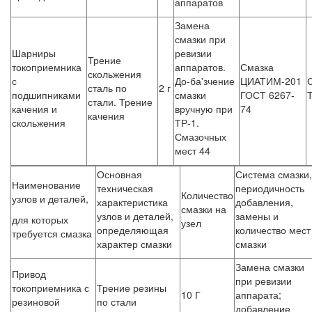
аппаратов
Замена
смазки при
Шарниры
ревизии
Трение
токоприемника
аппаратов.
Смазка
скольжения
с
До-ба'зчение
ЦИАТИМ-201
сталь по
2 г
подшипниками
смазки
ГОСТ 6267-
стали. Трение
качения и
вручную при
74
качения
скольжения
ТР-1.
Смазочных
мест 44
Основная
Система смазки,
Наименование
техническая
периодичность
Количество
узлов и деталей,
характеристика
добавления,
смазки на
узлов и деталей,
замены и
для которых
узел
определяющая
количество мест
требуется смазка
характер смазки
смазки
Замена смазки
Привод
при ревизии
токоприемника с
Трение резины
10 Г
аппарата;
резиновой
по стали
добавление