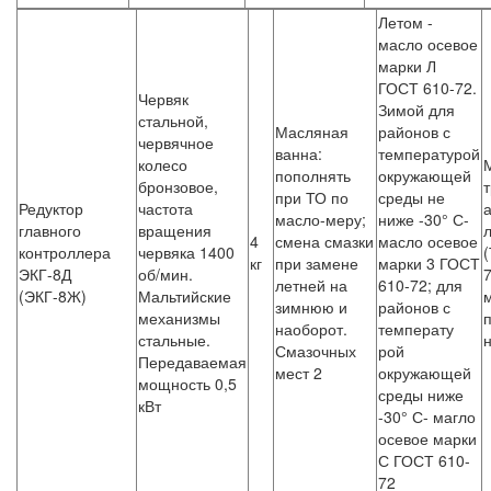
Летом -
масло осевое
марки Л
ГОСТ 610-72.
Червяк
Зимой для
стальной,
Масляная
районов с
червячное
ванна:
температурой
колесо
пополнять
окружающей
бронзовое,
при ТО по
среды не
Редуктор
частота
масло-меру;
ниже -30° С-
главного
вращения
4
смена смазки
масло осевое
контроллера
червяка 1400
кг
при замене
марки 3 ГОСТ
ЭКГ-8Д
об/мин.
7
летней на
610-72; для
(ЭКГ-8Ж)
Мальтийские
м
зимнюю и
районов с
механизмы
наоборот.
температу
стальные.
Смазочных
рой
Передаваемая
мест 2
окружающей
мощность 0,5
среды ниже
кВт
-30° С- магло
осевое марки
С ГОСТ 610-
72