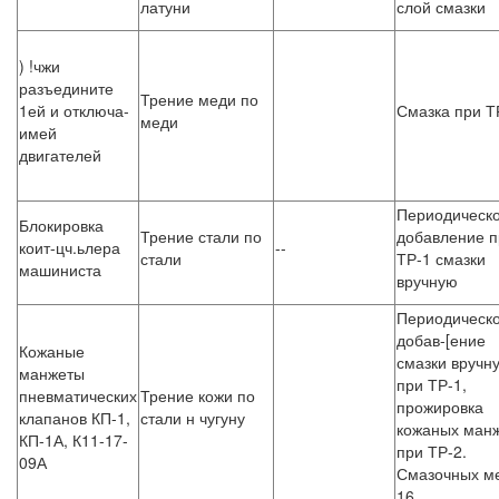
латуни
слой смазки
) !чжи
разъедините
Трение меди по
1ей и отключа-
Смазка при Т
меди
имей
двигателей
Периодическ
Блокировка
Трение стали по
добавление п
коит-цч.ьлера
--
стали
ТР-1 смазки
машиниста
вручную
Периодическ
добав-[ение
Кожаные
смазки вручн
манжеты
при ТР-1,
пневматических
Трение кожи по
прожировка
клапанов КП-1,
стали н чугуну
кожаных ман
КП-1А, К11-17-
при ТР-2.
09А
Смазочных м
16