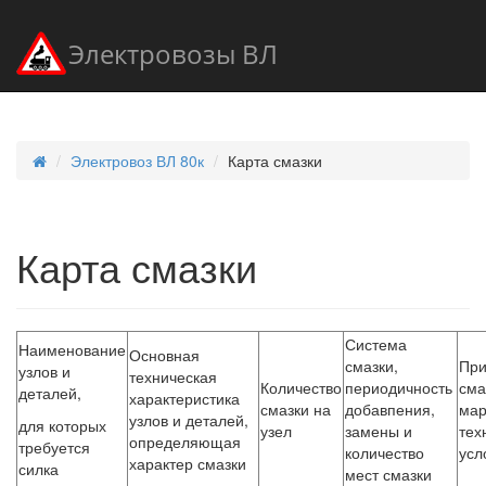
Электровозы ВЛ
Электровоз ВЛ 80к
Карта смазки
Карта смазки
Система
Наименование
Основная
смазки,
Пр
узлов и
техническая
Количество
периодичность
сма
деталей,
характеристика
смазки на
добавпения,
мар
узлов и деталей,
для которых
узел
замены и
тех
определяющая
требуется
количество
усл
характер смазки
силка
мест смазки