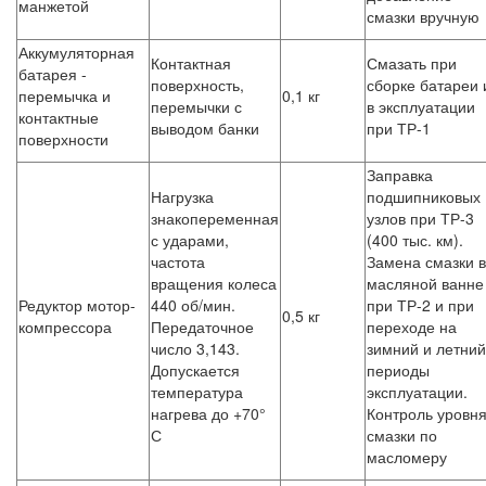
манжетой
смазки вручную
Аккумуляторная
Контактная
Смазать при
батарея -
поверхность,
сборке батареи 
перемычка и
0,1 кг
перемычки с
в эксплуатации
контактные
выводом банки
при ТР-1
поверхности
Заправка
Нагрузка
подшипниковых
знакопеременная
узлов при ТР-3
с ударами,
(400 тыс. км).
частота
Замена смазки в
вращения колеса
масляной ванне
Редуктор мотор-
440 об/мин.
при ТР-2 и при
0,5 кг
компрессора
Передаточное
переходе на
число 3,143.
зимний и летний
Допускается
периоды
температура
эксплуатации.
нагрева до +70°
Контроль уровн
С
смазки по
масломеру