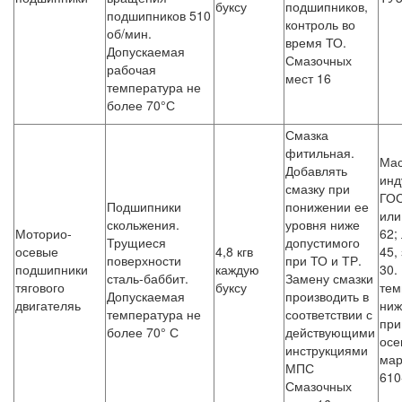
буксу
подшипников,
подшипников 510
контроль во
об/мин.
время ТО.
Допускаемая
Смазочных
рабочая
мест 16
температура не
более 70°С
Смазка
фитильная.
Ма
Добавлять
инд
смазку при
ГОС
Подшипники
понижении ее
или
скольжения.
уровня ниже
Моторио-
62;
Трущиеся
допустимого
осевые
4,8 кгв
45,
поверхности
при ТО и ТР.
подшипники
каждую
30.
сталь-баббит.
Замену смазки
тягового
буксу
тем
Допускаемая
производить в
двигателяь
ниж
температура не
соответствии с
при
более 70° С
действующими
осе
инструкциями
мар
МПС
610
Смазочных