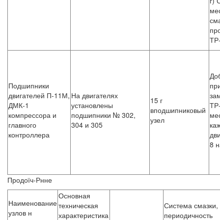
г)
ме
см
пр
ТР
До
Подшипники
при
двигателей П-11М,
На двигателях
за
15 г
ДМК-1
установлены
ТР
вподшипниковый
компрессора и
подшипники № 302,
мес
узел
главного
304 и 305
ка
контроллера
дви
8 н
Продоїч-Рнне
Основная
Наименование
техническая
Система смазки,
узлов н
характеристика
периодичность