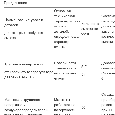
Продолжение
Основная
техническая
Система
Наименование узлов и
характеристика
период
Количество
деталей.
узлов и
добавле
смазки на
деталей,
замены
для которых требуется
узел
определяющая
количес
смазка
характер
смазки
смазки
Поверхности
Добавл
Трушиеся поверхности:
5 Г
трения сталь
смазки 
стеклоочистителярегулятора
по стали или
Смазоч
5 г
давления АК-11Б
чугуну
6
Смазка
Манжета и трущиеся
Манжеты
при сбо
поверхности
работают по
ремонт
50 г
воздухораспределителя и
поверхности
при ТР-
тормозных цилиндров
цилиндра
Смазоч