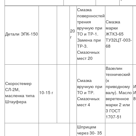
Смазка
поверхностей
трения
Смазка
вручную при
марки
20
Детали ЭПК-150
ТО и ТР-1.
ЖТКЗ-65
г
Замена при
ТУ32ЦТ-003-
ТР-3.
68
Смазочных
мест 20
Вазелин
технический
Смазка
(к
Скоростемер
вручную при
приводному
И
СЛ-2М,
10-15 г
ТО и ТР.
валу). Масло
И
масленка типа
Смазочных
веретенное
8
Штауфера
мест 4
марки 2 или
3 ГОСТ
1707-51
Шприцем
через 30- 35