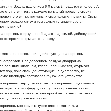
я сил. Воздух давлением 8-9 кгс/см2 подается в полость А.
ае отсутствия тока в катушке на малый поршень сверху
лировочного винта, пружины и сила чажатия пружины. Силы,
нием воздуха снизу и тем самым устанавливается
уют пружиной.
 на поршень сверху, преобладают над силой, действующей
ое отверстие открывается и воздух
момента равновесия сил, действующих на поршень.
д диафрагмой. Под давлением воздуха диафрагма
тся большим клапаном, клапан поднимается, открывая
 тех пор, пока силы, действующие на диафрагму, не
бочие цилиндры противораз-грузочного устройства.
на поршень сверху, уменьшается и поршень поднимается,
 выходит в атмосферу до наступления равновесия сил,
 оказывается меньше, она прогибается вниз, открывая
 наступления равновесия сил.
порционально току в катушке электромагнита, и
ходе регулятора) будет изменяться пропорционально