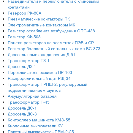
Разъединители и переключатели с клиновыми
контактами
Реверсор РК-80А
Пневматические контакторы ПК
Электромагнитные контакторы МК
Резистор ослабления возбуждения ОПС-438
Резистор КФ-508
Панели резисторов на элементах ПЭВ и СР
Резистор балластный сигнальных ламп БС-373
Дроссель помехоподавления Д-51
Трансформатор ТЗ-1
Дроссель ДЗ-1
Переключатель режимов ПР-103
Распределительный щит РЩ-34
Трансформатор ТРПШ-2, регулируемый
подмагничиванием шунтов
Аккумуляторная батарея
Трансформатор Т-45
Дроссель ДС-1
Дроссель ДС-3
Контроллер машиниста КМЭ-55
Кнопочные выключатели КУ
Пакетный выключатель ПВМ-2-25