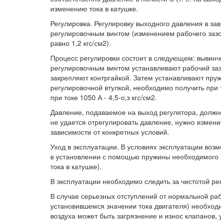
изменению тока в катушке.
Регулировка. Регулировку выходного давления в зав
регулировочным винтом (изменением рабочего зазо
равно 1,2 кгс/см2).
Процесс регулировки состоит в следующем: вывинч
регулировочным винтом устанавливают рабочий заз
закрепляют контргайкой. Затем устанавливают пру
регулировочной втулкой, необходимо получить при т
при токе 1050 А - 4,5-о,з кгс/см2.
Давление, подаваемое на выход регулятора, должно
не удается отрегулировать давление, нужно измени
зависимости от конкретных условий.
Уход в эксплуатации. В условиях эксплуатации воз
в установлении с помощью пружины необходимого на
тока в катушке).
В эксплуатации необходимо следить за чистотой ре
В случае серьезных отступлений от нормальной раб
установившемся значении тока двигателя) необход
воздуха может быть загрязнение и износ клапанов