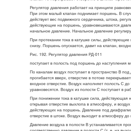
Регулятор давления работает на принципе равновеси
При этом малый клапан поднимает поршень. В случ
действует вес подвижного сердечника, штока, регу
действующие на поршень, уравновешиваются давле
начальное давление. Начальное давление регулир
При протекании тока в катушке силы, действующие
снизу. Поршень опускается, давит на клапан, входн
Рис. 192. Регулятор давления РД-011
поступает в полость под поршень до наступления 
По каналам воздух поступает в пространство В по
прогибается вверх, отверстие в потоке перекрывае
входное отверстие. Воздух наполняет полость С до
уравновесятся. Воздух из полости С поступает в ра
При понижении тока в катушке сила, действующая 
открывая отверстие выхлопа в атмосферу, и воздух
действующих на поршень. Давление под диафрагмой
отверстие в штоке. Воздух выходит в атмосферу до
Давление воздуха в полости В устанавливается про
соответственно давление в полости С (т. е. на вы