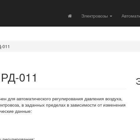
Электровозы
Автомат
Д-011
 РД-011
чен для автоматического регулирования давления воздуха,
ктровоза, в заданных пределах в зависимости от изменения
ические данные:
 регулирования: