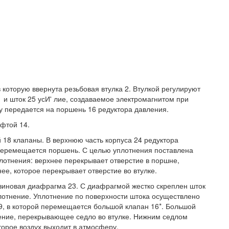
в которую ввернута резьбовая втулка 2. Втулкой регулируют
 и шток 25 усИ' лие, создаваемое электромагнитом при
 передается на поршень 16 редуктора давления.
фтой 14.
 18 клапаны. В верхнюю часть корпуса 24 редуктора
о перемещается поршень. С целью уплотнения поставлена
лотнения: верхнее перекрывает отверстие в поршне,
ее, которое перекрывает отверстие во втулке.
зиновая диафрагма 23. С диафрагмой жестко скреплен шток
плотнение. Уплотнение по поверхности штока осуществлено
19, в которой перемещается большой клапан 16*. Большой
нение, перекрывающее седло во втулке. Нижним седлом
торое воздух выходит в атмосферу.