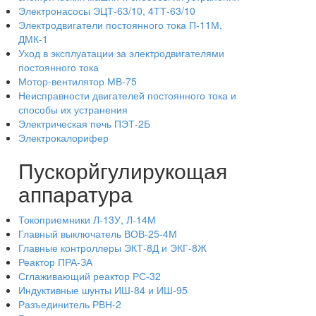
Электронасосы ЭЦТ-63/10, 4ТТ-63/10
Электродвигатели постоянного тока П-11М,
ДМК-1
Уход в эксплуатации за электродвигателями
постоянного тока
Мотор-вентилятор МВ-75
Неисправности двигателей постоянного тока и
способы их устранения
Электрическая печь ПЭТ-2Б
Электрокалорифер
Пускорйгулирукощая
аппаратура
Токоприемники Л-13У, Л-14М
Главный выключатель ВОВ-25-4М
Главные контроллеры ЭКТ-8Д и ЭКГ-8Ж
Реактор ПРА-ЗА
Сглаживающий реактор РС-32
Индуктивные шунты ИШ-84 и ИШ-95
Разъединитель РВН-2