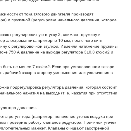
исимости от тока тягового двигателя производят
ра) и пружиной (регулировка начального давления, которое
ивают регулировочную втулку 2, снимают пружину и
ор электромагнита примерно 10 мм, после чего винт
жину с регулировочной втулкой. Изменяя натяжение пружины
оке 750 А давление на выходе регулятора 3±0,3 кгс/см2 и
 быть не менее 7 кгс/см2. Если при установленном зазоре
ть рабочий зазор в сторону уменьшения или увеличения в
можна подрегулировка регулятора давления, которая состоит
чального нажатия на выходе (т. е. нажатия при отсутствии
гулятора давления.
оты регулятора (например, появление утечек воздуха при
имо проверить работу клапанов редуктора. Причиной утечек
, уплотнительных манжет. Клапаны очищают заостренной