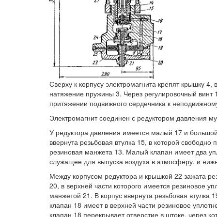
Сверху к корпусу электромагнита крепят крышку 4, 
натяжение пружины 3. Через регулировочный винт 1
притяжении подвижного сердечника к неподвижному
Электромагнит соединен с редуктором давления му
У редуктора давления имеется малый 17 и большой
ввернута резьбовая втулка 15, в которой свободн
резиновая манжета 13. Малый клапан имеет два уп
служащее для выпуска воздуха в атмосферу, и нижн
Между корпусом редуктора и крышкой 22 зажата ре
20, в верхней части которого имеется резиновое у
манжетой 21. В корпус ввернута резьбовая втулка 
клапан 18 имеет в верхней части резиновое уплот
клапан 18 перекрывает отверстие в штоке, через ко