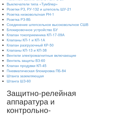
Выключатели типа «Тумблер»
Розетки РЗ, РУ-132 и штепсель ШУ-21
Розетка низковольтная РН-1
Розетка РЗ-8Б
Соединение штепсельное высоковольтное СШВ
Блокировочное устройство БУ
Клапан токоприемника КП-17-09А
Клапаны КП-1 и КП-1А
Клапан разгрузочный КР-50
Клапаны КП-13 и КП-38
Вентили электромагнитные включающие
Вентиль защиты ВЗ-60
Клапан продувки КП-45
Пневматическая блокировка ПБ-84
Штанга заземляющая
Штанга ШЗ-60
Защитно-релейная
аппаратура и
контрольно-