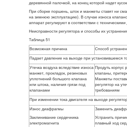
деревянной палочкой, на конец которой надет кусок
При сборке поршень, шток и манжеты ставят ни см
на зимнюю эксплуатацию). В случае износа клапан
аппарат регулируют в соответствии с техническими
Неисправности регулятора и способы их устранения
Таблица 51
Возможная причина
Способ устране
Падает давление на выходе при установившемся то
Утечка воздуха вследствие износа
Продуть корпус 
манжет, прокладок, резиновых
клапаны, притер
уплотнений большого клапана
Манжеты постави
или штока, наличия грязи под
регулятор на уте
клапанами
требованиям
При изменении тока двигателя на выходе регулятор
Износ диафрагмы
Заменить диафр
Заклинивание сердечника
Устранить причи
электромагнита
плавный ход сер