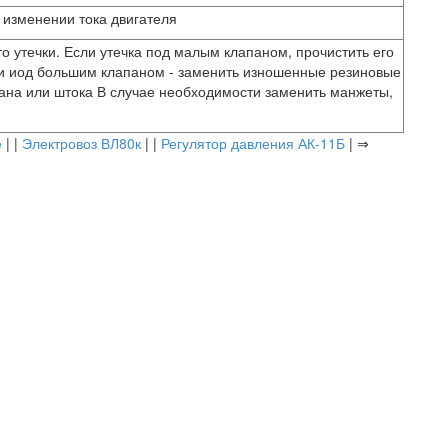
 изменении тока двигателя
о утечки. Если утечка под малым клапаном, прочистить его
ли иод большим клапаном - заменить изношенные резиновые
ана или штока В случае необходимости заменить манжеты,
е
| |
Электровоз ВЛ80к
| |
Регулятор давления АК-11Б
| ⇒