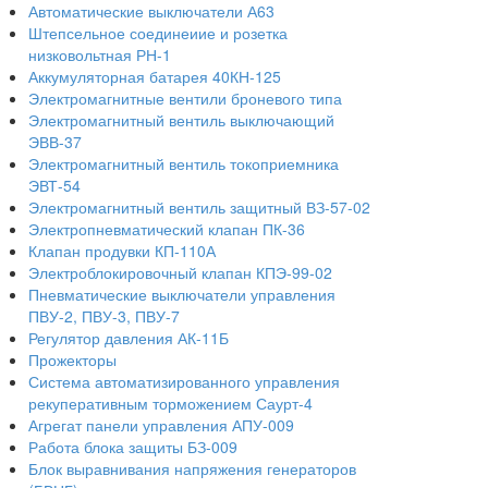
Автоматические выключатели А63
Штепсельное соединеиие и розетка
низковольтная РН-1
Аккумуляторная батарея 40КН-125
Электромагнитные вентили броневого типа
Электромагнитный вентиль выключающий
ЭВВ-37
Электромагнитный вентиль токоприемника
ЭВТ-54
Электромагнитный вентиль защитный ВЗ-57-02
Электропневматический клапан ПК-36
Клапан продувки КП-110А
Электроблокировочный клапан КПЭ-99-02
Пневматические выключатели управления
ПВУ-2, ПВУ-3, ПВУ-7
Регулятор давления АК-11Б
Прожекторы
Система автоматизированного управления
рекуперативным торможением Саурт-4
Агрегат панели управления АПУ-009
Работа блока защиты БЗ-009
Блок выравнивания напряжения генераторов