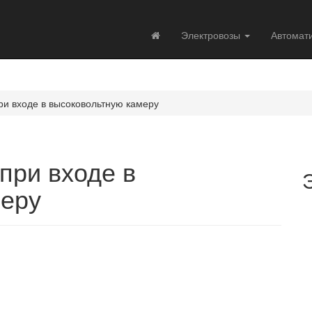
Электровозы
Автомат
ри входе в высоковольтную камеру
при входе в
меру