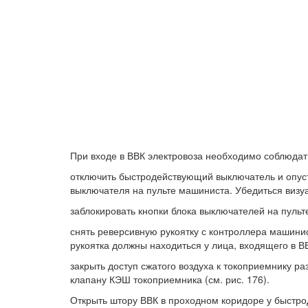
При входе в ВВК электровоза необходимо соблюда
отключить быстродействующий выключатель и опуст
выключателя на пульте машиниста. Убедиться визуа
заблокировать кнопки блока выключателей на пуль
снять реверсивную рукоятку с контроллера машини
рукоятка должны находиться у лица, входящего в В
закрыть доступ сжатого воздуха к токоприемнику р
клапану КЭШ токоприемника (см. рис. 176).
Открыть штору ВВК в проходном коридоре у быстро