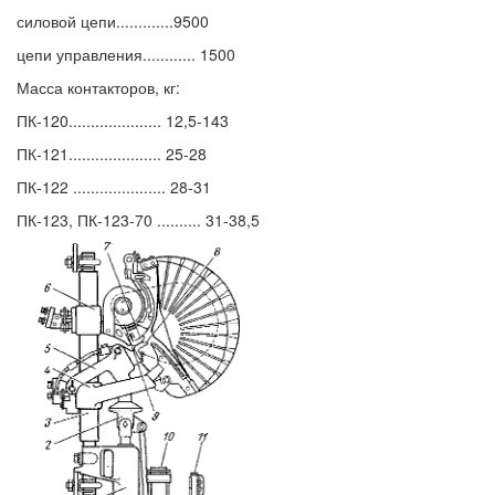
силовой цепи.............9500
цепи управления............ 1500
Масса контакторов, кг:
ПК-120..................... 12,5-143
ПК-121..................... 25-28
ПК-122 ..................... 28-31
ПК-123, ПК-123-70 .......... 31-38,5