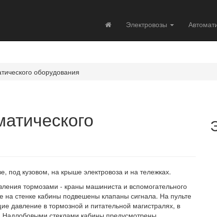
Электровозы
Автомат
тического оборудования
матического
, под кузовом, на крыше электровоза и на тележках.
вления тормозами - краны машиниста и вспомогательного
ре на стенке кабины подвешены клапаны сигнала. На пульте
е давление в тормозной и питательной магистралях, в
. Надлобовыми стеклами кабины предусмотрены