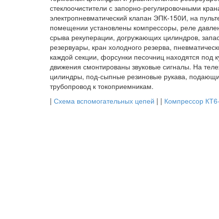
стеклоочистители с запорно-регулировочными кра
электропневматический клапан ЭПК-150И, на пульт
помещении установлены компрессоры, реле давлен
срыва рекуперации, догружающих цилиндров, запа
резервуары, кран холодного резерва, пневматичес
каждой секции, форсунки песочниц находятся под к
движения смонтированы звуковые сигналы. На те
цилиндры, под-сыпные резиновые рукава, подающие
трубопровод к токоприемникам.
|
Схема вспомогательных цепей
| |
Компрессор КТ6