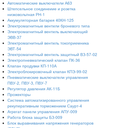
Автоматические выключатели А63
Штепсельное соединеиие и розетка
низковольтная РН-1
Аккумуляторная батарея 40КН-125
Электромагнитные вентили броневого типа
Электромагнитный вентиль выключающий
ЭВВ-37
Электромагнитный вентиль токоприемника
ЭВТ-54
Электромагнитный вентиль защитный ВЗ-57-02
Электропневматический клапан ПК-36
Клапан продувки КП-110А
Электроблокировочный клапан КПЭ-99-02
Пневматические выключатели управления
ПВУ-2, ПВУ-3, ПВУ-7
Регулятор давления АК-11Б
Прожекторы
Система автоматизированного управления
рекуперативным торможением Саурт-4
Агрегат панели управления АПУ-009
Работа блока защиты БЗ-009
Блок выравнивания напряжения генераторов