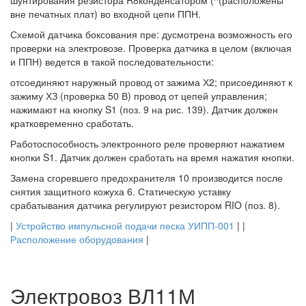
шунтирования резистора R8конденсатором (^(расположены
вне печатных плат) во входной цепи ППН.
Схемой датчика боксования пре: дусмотрена возможность его
проверки на электровозе. Проверка датчика в целом (включая
и ППН) ведется в такой последовательности:
отсоединяют наружный провод от зажима Х2; присоединяют к
зажиму ХЗ (проверка 50 В) провод от цепей управления;
нажимают на кнопку S1 (поз. 9 на рис. 139). Датчик должен
кратковременно сработать.
Работоспособность электронного реле проверяют нажатием
кнопки S1. Датчик должен сработать на время нажатия кнопки.
Замена сгоревшего предохранителя 10 производится после
снятия защитного кожуха 6. Статическую уставку
срабатывания датчика регулируют резистором RIO (поз. 8).
|
Устройство импульсной подачи песка УИПП-001
| |
Расположение оборудования
|
Электровоз ВЛ11М