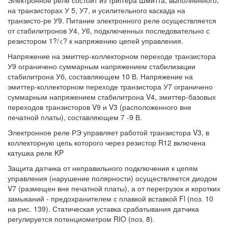
на транзисторах У 5, У7, и усилительного каскада на
транзисто-ре У9. Питание электронного реле осуществляется
от стабилитронов У4, У6, подключенных последовательно с
резистором 1?/<? к напряжению цепей управления.
Напряжение на эмиттер-коллекторном переходе транзистора
У9 ограничено суммарным напряжением стабилизации
стабилитрона Уб, составляющем 10 В. Напряжение на
эмиттер-коллекторном переходе транзистора У7 ограничено
суммарным напряжением стабилитрона V4, эмиттер-базовых
переходов транзисторов V9 и V3 (расположенного вне
печатной платы), составляющем 7 -9 В.
Электронное реле РЭ управляет работой транзистора V3, в
коллекторную цепь которого через резистор R12 включена
катушка реле KP
Защита датчика от неправильного подключения к цепям
управления (нарушение полярности) осуществляется диодом
V7 (размещен вне печатной платы), а от перегрузок и коротких
замыканий - предохранителем с плавкой вставкой Fl (поз. 10
на рис. 139). Статическая уставка срабатывания датчика
регулируется потенциометром RIO (поз. 8).