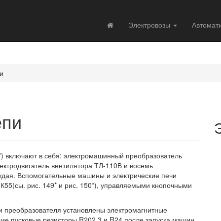
Электровозы
Автомат
и
епи
9*) включают в себя: электромашинный преобразователь
лектродвигатель вентилятора ТЛ-110В и восемь
ждая. Вспомогательные машины и электрические печи
К55(сы. рис. 149* и рис. 150*), управляемыми кнопочными
а и преобразователя установлены электромагнитные
щие пусковые резисторы R202.3 и R24 после запуска машин.