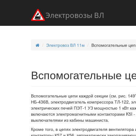
Электровозы ВЛ
Электровоз ВЛ 11м
Вспомогательные цеп
Вспомогательные ц
Вспомогательные цепи каждой секции (см. рис. 14
НБ-436В, электродвигатель компрессора ТЛ-122, э
электрических печей ПЭТ-1 УЗ мощностью 1 кВт ка
включаются электромагнитными контакторами K5I - 
выключателями из кабины машиниста.
Кроме того, в цепях электродвигателя вентилятор
контакторы К57 и К56, автоматически закорачиваю