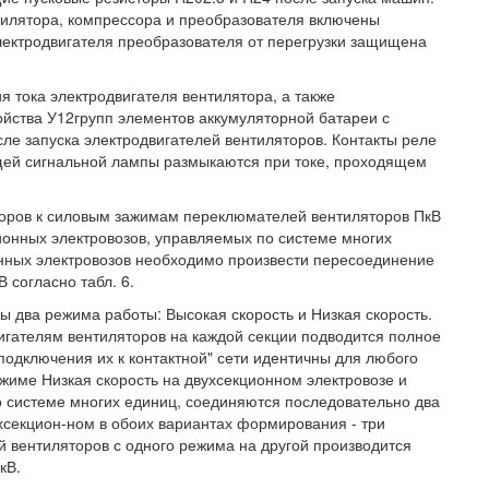
нтилятора, компрессора и преобразователя включены
лектродвигателя преобразователя от перегрузки защищена
я тока электродвигателя вентилятора, а также
йства У12групп элементов аккумуляторной батареи с
ле запуска электродвигателей вентиляторов. Контакты реле
ующей сигнальной лампы размыкаются при токе, проходящем
оров к силовым зажимам переклюмателей вентиляторов ПкВ
ионных электровозов, управляемых по системе многих
нных электровозов необходимо произвести пересоединение
 согласно табл. 6.
 два режима работы: Высокая скорость и Низкая скорость.
вигателям вентиляторов на каждой секции подводится полное
ы подключения их к контактной" сети идентичны для любого
име Низкая скорость на двухсекционном электровозе и
о системе многих единиц, соединяются последовательно два
ехсекцион-ном в обоих вариантах формирования - три
й вентиляторов с одного режима на другой производится
кВ.