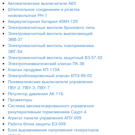
Автоматические выключатели А63
Штепсельное соединеиие и розетка
низковольтная РН-1
Аккумуляторная батарея 40КН-125
Электромагнитные вентили броневого типа
Электромагнитный вентиль выключающий
ЭВВ-37
Электромагнитный вентиль токоприемника
ЭВТ-54
Электромагнитный вентиль защитный ВЗ-57-02
Электропневматический клапан ПК-36
Клапан продувки КП-110А
Электроблокировочный клапан КПЭ-99-02
Пневматические выключатели управления
ПВУ-2, ПВУ-3, ПВУ-7
Регулятор давления АК-11Б
Прожекторы
Система автоматизированного управления
рекуперативным торможением Саурт-4
Агрегат панели управления АПУ-009
Работа блока защиты БЗ-009
Блок выравнивания напряжения генераторов