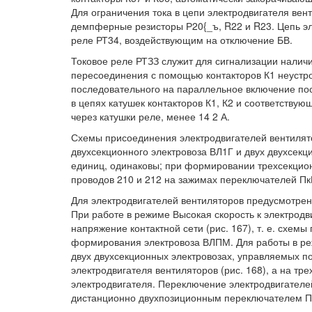
Для ограничения тока в цепи электродвигателя ве
демпферные резисторы Р20{_ъ, R22 и R23. Цепь э
реле РТ34, воздействующим на отключение БВ.
Токовое реле РТЗЗ служит для сигнализации наличи
пересоединения с помощью контакторов К1 неустро
последовательного на параллельное включение пос
в цепях катушек контакторов К1, К2 и соответств
через катушки реле, менее 14 2 А.
Схемы присоединения электродвигателей вентилят
двухсекционного электровоза ВЛ1Г и двух двухсекц
единиц, одинаковы; при формировании трехсекцио
проводов 210 и 212 на зажимах переключателей ПкВ
Для электродвигателей вентиляторов предусмотрены
При работе в режиме Высокая скорость к электрод
напряжение контактной сети (рис. 167), т. е. схем
формирования электровоза ВЛПМ. Для работы в реж
двух двухсекционных электровозах, управляемых п
электродвигателя вентиляторов (рис. 168), а на тр
электродвигателя. Переключение электродвигателе
дистанционно двухпозиционным переключателем П