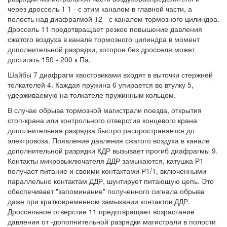
через дроссель 1 1 - с этим каналом в главной части, а
полость над диафрагмой 12 - с каналом тормозного цилиндра.
Дроссель 11 предотвращает резкое повышение давления
сжатого воздуха в канале тормозного цилиндра в момент
дополнительной разрядки, которое без дросселя может
достигать 150 - 200 к Па.
Шайбы 7 диафрагм хвостовиками входят в выточки стержней
толкателей 4. Каждая пружина 6 упирается во втулку 5,
удерживаемую на толкателе пружинным кольцом.
В случае обрыва тормозной магистрали поезда, открытия
стоп-крана или контрольного отверстия концевого крана
дополнительная разрядка быстро распространяется до
электровоза. Появление давления сжатого воздуха в канале
дополнительной разрядки КДР вызывает прогиб диафрагмы 9.
Контакты микровыключателя ДДР замыкаются, катушка Р1
получает питание и своими контактами Р1/1, включенными
параллельно контактам ДДР, шунтирует питающую цепь. Это
обеспечивает "запоминание" полученного сигнала обрыва
даже при кратковременном замыкании контактов ДДР.
Дроссельное отверстие 11 предотвращает возрастание
давления от -дополнительной разрядки магистрали в полости