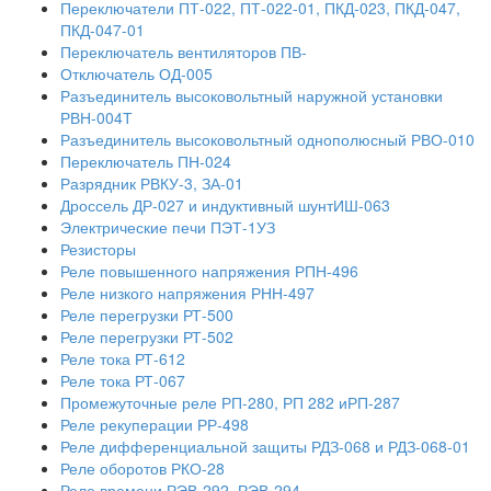
Переключатели ПТ-022, ПТ-022-01, ПКД-023, ПКД-047,
ПКД-047-01
Переключатель вентиляторов ПВ-
Отключатель ОД-005
Разъединитель высоковольтный наружной установки
РВН-004Т
Разъединитель высоковольтный однополюсный РВО-010
Переключатель ПН-024
Разрядник РВКУ-3, ЗА-01
Дроссель ДР-027 и индуктивный шунтИШ-063
Электрические печи ПЭТ-1УЗ
Резисторы
Реле повышенного напряжения РПН-496
Реле низкого напряжения РНН-497
Реле перегрузки РТ-500
Реле перегрузки РТ-502
Реле тока РТ-612
Реле тока РТ-067
Промежуточные реле РП-280, РП 282 иРП-287
Реле рекуперации РР-498
Реле дифференциальной защиты РДЗ-068 и РДЗ-068-01
Реле оборотов РКО-28
Реле времени РЭВ-292, РЭВ-294