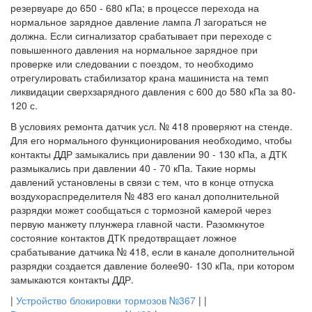
резервуаре до 650 - 680 кПа; в процессе перехода на
нормальное зарядное давление лампа Л загораться не
должна. Если сигнализатор срабатывает при переходе с
повышенного давления на нормальное зарядное при
проверке или следовании с поездом, то необходимо
отрегулировать стабилизатор крана машиниста на темп
ликвидации сверхзарядного давления с 600 до 580 кПа за 80-
120 с.
В условиях ремонта датчик усл. № 418 проверяют на стенде.
Для его нормального функционирования необходимо, чтобы
контакты ДДР замыкались при давлении 90 - 130 кПа, а ДТК
размыкались при давлении 40 - 70 кПа. Такие нормы
давлений установлены в связи с тем, что в конце отпуска
воздухораспределителя № 483 его канал дополнительной
разрядки может сообщаться с тормозной камерой через
первую манжету плунжера главной части. Разомкнутое
состояние контактов ДТК предотвращает ложное
срабатывание датчика № 418, если в канале дополнительной
разрядки создается давление более90- 130 кПа, при котором
замыкаются контакты ДДР.
|
Устройство блокировки тормозов №367
| |