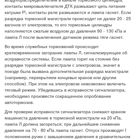
контакты микровыключателя ДТК размыкают цепь питания
катушки Р\, контакты реле размыкаются и лампа гаснет. Если
разрядка тормозной магистрали происходит не далее 20 - 25
вагонов от электровоза, то его тормозные цилиндры
наполняются сжатым воздухом до давления 90 - 130 кПа и
лампа Л после выключения датчиком режима тяги гаснет.
Во время служебных торможений происходит
кратковременное загорание лампы Л, сигнализирующее об
исправности системы. Если лампа горит на стоянке без
разрядки тормозной магистрали с электровоза, значит в
поезде была вызвана дополнительная разрядка магистрали
(например, перекрытием концевых кранов или другим
способом). При этом на электровозе невозможно включить
тяговый режим. Убедившись в исправности сигнализатора,
необходимо произвести сокращенное опробование
автотормозов.
Для проверки исправности сигнализатора снижают краном
машиниста давление в тормозной магистрали на 20 кПа,
лампа Л должна загореться; при дальнейшем снижении
давления на 70 - 80 кПа лампа гаснет. Отпуск производят I
положением ручки с завышением давления в уравнительном