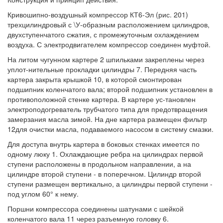
Кривошипно-воздушный компрессор КТ6-Эл (рис. 201)
трехцилиндровый с \У-образным расположением цилиндров,
двухступенчатого сжатия, с промежуточным охлаждением
воздуха. С электродвигателем компрессор соединен муфтой.
На литом чугунном картере 2 шпильками закреплены через
уплот-нительные прокладки цилиндры 7. Передняя часть
картера закрыта крышкой 10, в которой смонтирован
подшипник коленчатого вала; второй подшипник установлен в
противоположной стенке картера. В картере ус-тановлен
электроподогреватель трубчатого типа для предотвращения
замерзания масла зимой. На дне картера размещен фильтр
12для очистки масла, подаваемого насосом в систему смазки.
Для доступа внутрь картера в боковых стенках имеется по
одному люку 1. Охлаждающие ребра на цилиндрах первой
ступени расположены в продольном направлении, а на
цилиндре второй ступени - в поперечном. Цилиндр второй
ступени размещен вертикально, а цилиндры первой ступени -
под углом 60° к нему.
Поршни компрессора соединены шатунами с шейкой
коленчатого вала 11 через разъемную головку 6.