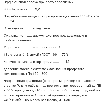
Эффективная подача при протиаодавлении
900кПа, м7мин....... 3,2
Потребляемая мощность при противодавлении 900 кПа, кВт
...... 24
Охлаждение ........ воздушное
Смазывание ........ циркуляционное под давлением и
разбрызгиванием
Марка масла ....... компрессорное К-
19 летом и К-12 зимой (ГОСТ 1861 - 73*)
Количество масла в картере, л ............ 12
Давление масла в системе смазывания прогретого
компрессора, кПа 150 - 600
Направление вращения (со стороны привода) по часовой
стрелке Режим работы ...... повторно-кратковременный до ПВ=
= 50 % при цикле до 10 мин. Время работы под нагрузкой не
должно превышать 15 мин Габаритные размеры, мм
740X1255X1105 Масса без масла, кг . 630
Конструкция и принцип действия.