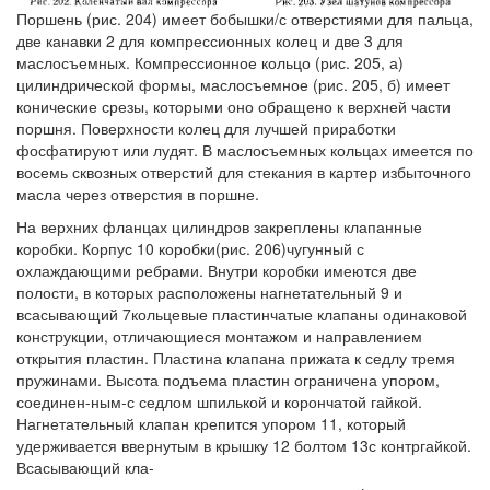
Поршень (рис. 204) имеет бобышки/с отверстиями для пальца,
две канавки 2 для компрессионных колец и две 3 для
маслосъемных. Компрессионное кольцо (рис. 205, а)
цилиндрической формы, маслосъемное (рис. 205, б) имеет
конические срезы, которыми оно обращено к верхней части
поршня. Поверхности колец для лучшей приработки
фосфатируют или лудят. В маслосъемных кольцах имеется по
восемь сквозных отверстий для стекания в картер избыточного
масла через отверстия в поршне.
На верхних фланцах цилиндров закреплены клапанные
коробки. Корпус 10 коробки(рис. 206)чугунный с
охлаждающими ребрами. Внутри коробки имеются две
полости, в которых расположены нагнетательный 9 и
всасывающий 7кольцевые пластинчатые клапаны одинаковой
конструкции, отличающиеся монтажом и направлением
открытия пластин. Пластина клапана прижата к седлу тремя
пружинами. Высота подъема пластин ограничена упором,
соединен-ным-с седлом шпилькой и корончатой гайкой.
Нагнетательный клапан крепится упором 11, который
удерживается ввернутым в крышку 12 болтом 13с контргайкой.
Всасывающий кла-