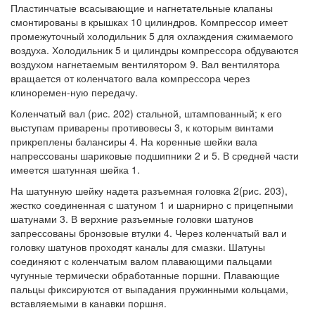
Пластинчатые всасывающие и нагнетательные клапаны
смонтированы в крышках 10 цилиндров. Компрессор имеет
промежуточный холодильник 5 для охлаждения сжимаемого
воздуха. Холодильник 5 и цилиндры компрессора обдуваются
воздухом нагнетаемым вентилятором 9. Вал вентилятора
вращается от коленчатого вала компрессора через
клиноремен-ную передачу.
Коленчатый вал (рис. 202) стальной, штампованный; к его
выступам приварены противовесы 3, к которым винтами
прикреплены балансиры 4. На коренные шейки вала
напрессованы шариковые подшипники 2 и 5. В средней части
имеется шатунная шейка 1.
На шатунную шейку надета разъемная головка 2(рис. 203),
жестко соединенная с шатуном 1 и шарнирно с прицепными
шатунами 3. В верхние разъемные головки шатунов
запрессованы бронзовые втулки 4. Через коленчатый вал и
головку шатунов проходят каналы для смазки. Шатуны
соединяют с коленчатым валом плавающими пальцами
чугунные термически обработанные поршни. Плавающие
пальцы фиксируются от выпадания пружинными кольцами,
вставляемыми в канавки поршня.