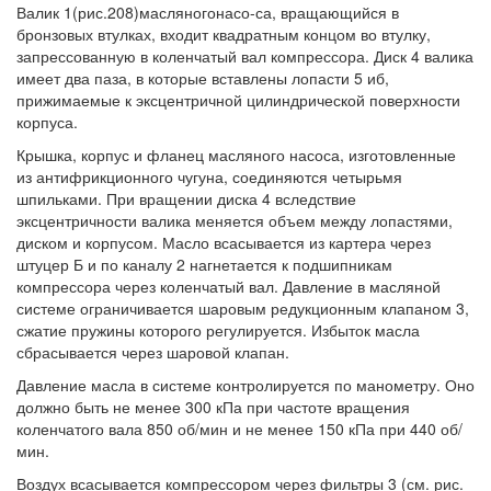
Валик 1(рис.208)масляногонасо-са, вращающийся в
бронзовых втулках, входит квадратным концом во втулку,
запрессованную в коленчатый вал компрессора. Диск 4 валика
имеет два паза, в которые вставлены лопасти 5 иб,
прижимаемые к эксцентричной цилиндрической поверхности
корпуса.
Крышка, корпус и фланец масляного насоса, изготовленные
из антифрикционного чугуна, соединяются четырьмя
шпильками. При вращении диска 4 вследствие
эксцентричности валика меняется объем между лопастями,
диском и корпусом. Масло всасывается из картера через
штуцер Б и по каналу 2 нагнетается к подшипникам
компрессора через коленчатый вал. Давление в масляной
системе ограничивается шаровым редукционным клапаном 3,
сжатие пружины которого регулируется. Избыток масла
сбрасывается через шаровой клапан.
Давление масла в системе контролируется по манометру. Оно
должно быть не менее 300 кПа при частоте вращения
коленчатого вала 850 об/мин и не менее 150 кПа при 440 об/
мин.
Воздух всасывается компрессором через фильтры 3 (см. рис.