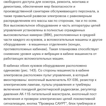
свободного доступа для осмотра, ремонта, монтажа и
демонтажа, обеспечения мер безопасности и
производственной санитарии обслуживающего персонала, а
также правильной развески электровоза с равномерным
распределением его массы как по сторонам, так и по осям.
Все высоковольтное оборудование и часть аппаратуры цепей
управления установлены в полностью огражденных
высоковольтных камерах (ВВК), расположенных в средней
части каждого из кузовов, а вспомогательные машины и другое
оборудование - в машинных отделениях (концах,
противоположных кабинам). Такая планировка способствует
снижению уровня шума и вибрации в кабине машиниста от
работающих вспомогательных машин.
В кабинах обоих кузовов оборудование расположено
одинаково (рис. 143). Со стороны машиниста в кабине
электровоза расположен пульт управления, в который
вмонтированы: кнопочный выключатель КУ-036, резистор к
электрическим лампам, пульты управления и тумблеры
включения поездной диспетчерской радиосвязи, регулятор
давления АК-11Б питательной магистрали, кнопочный пост
включения и проверки электрических цепей локомотивной
сигнализации, кнопка "Проверка САУРТ", блок тумблеров и