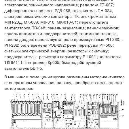
электровозе пониженного напряжения; реле тока РТ-067;
дифференциальное реле РДЗ-068; отключатель ПН-024;
электропневматические контакторы ПК, электромагнитные
МКП-23Д, МК-009, МК-010, МК-010-01; переключатель
вентиляторов ПВ-048; панель заземления; панели зажимов;
панель автоматов и-предохранителей; зажимы контактные;
панели диодов; панель шунта; реле промежуточные РП-280, .
РП-282; реле времени РЭВ-292; реле перегрузки РТ-500;
счетчики электрической энергии; резисторы к счетчику;
предохранитель - резистор к вольтметру Р-109/1; контакторы
ТКПМ111; контроллер Кр005; быстродействующий
выключатель БВП-5.
В машинном помещении кузова размещены мотор-вентилятор
с генератором управления на валу, преобразователь, агрегат
мотор-компрес-