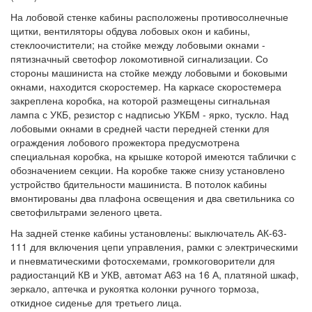
На лобовой стенке кабины расположены противосолнечные
щитки, вентиляторы обдува лобовых окон и кабины,
стеклоочистители; на стойке между лобовыми окнами -
пятизначный светофор локомотивной сигнализации. Со
стороны машиниста на стойке между лобовыми и боковыми
окнами, находится скоростемер. На каркасе скоростемера
закреплена коробка, на которой размещены сигнальная
лампа с УКБ, резистор с надписью УКБМ - ярко, тускло. Над
лобовыми окнами в средней части передней стенки для
ограждения лобового прожектора предусмотрена
специальная коробка, на крышке которой имеются таблички с
обозначением секции. На коробке также снизу установлено
устройство бдительности машиниста. В потолок кабины
вмонтированы два плафона освещения и два светильника со
светофильтрами зеленого цвета.
На задней стенке кабины установлены: выключатель АК-63-
111 для включения цепи управления, рамки с электрическими
и пневматическими фотосхемами, громкоговорители для
радиостанций КВ и УКВ, автомат А63 на 16 А, платяной шкаф,
зеркало, аптечка и рукоятка колонки ручного тормоза,
откидное сиденье для третьего лица.