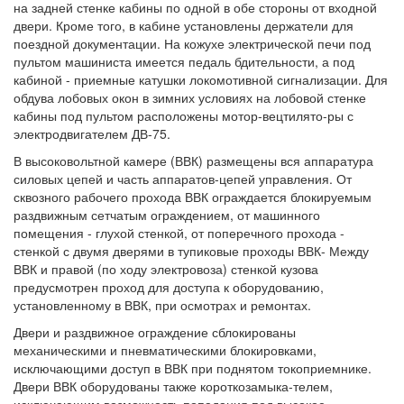
на задней стенке кабины по одной в обе стороны от входной
двери. Кроме того, в кабине установлены держатели для
поездной документации. На кожухе электрической печи под
пультом машиниста имеется педаль бдительности, а под
кабиной - приемные катушки локомотивной сигнализации. Для
обдува лобовых окон в зимних условиях на лобовой стенке
кабины под пультом расположены мотор-вецтилято-ры с
электродвигателем ДВ-75.
В высоковольтной камере (ВВК) размещены вся аппаратура
силовых цепей и часть аппаратов-цепей управления. От
сквозного рабочего прохода ВВК ограждается блокируемым
раздвижным сетчатым ограждением, от машинного
помещения - глухой стенкой, от поперечного прохода -
стенкой с двумя дверями в тупиковые проходы ВВК- Между
ВВК и правой (по ходу электровоза) стенкой кузова
предусмотрен проход для доступа к оборудованию,
установленному в ВВК, при осмотрах и ремонтах.
Двери и раздвижное ограждение сблокированы
механическими и пневматическими блокировками,
исключающими доступ в ВВК при поднятом токоприемнике.
Двери ВВК оборудованы также короткозамыка-телем,