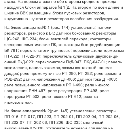
этажа. На первом этаже по обе стороны среднего прохода
находятся блоки аппаратов № 1(2. На втором по всей длине и
ширине ВВК размещены блоки пусковых резисторов,
индуктивных шунтов и резисторов ослабления возбуждения.
На блоке аппаратов№ 1 (рис. 144) установлены: панели
резисторов, резистор к БК; датчики боксования; резисторы
ЩС-242, ЩС-234; блоки вентилей перехода; контакторы
электропневматические ПК; контакторы быстродействующие
БК-78Т; переключатели групповые; переключатели тормозные
ПТ-022; ПТ-022-01; переключатель кулачковый двухпозици-
онный ПкД-023; переключатели ПкД-047; ПКД-047-01; панель
заземления, панель зажимов; зажим контактный; панели
диодов; реле промежуточные РП-280, РП-282; реле времени
РЭВ-292; датчик напряжения ДН-006; датчики тока ДТ-003;
реле повышенного напряжения РПН-496; реле низкого
напряжения РНН-497; реле рекуперации РР-498; реле
перегрузки РТ-502; реле токовое РТ-612; розетка
низковольтная.
На блоке аппаратов№ 2(рис. 145) установлены: резисторы
ПП-016, ПП-017, ПП-223, ПП-202-01, ПП-202-04, ПП-202-06,
ПП-202-07, ПП-202-08, ПП-206, ШС-235; кнопочный
выключатель КУ-038; отключатель ножевой для ввода на