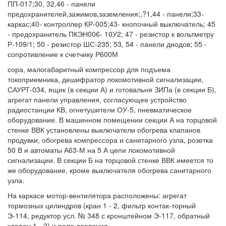
ПП-017;30, 32,46 - панели
предохранителей,зажимов,заземления;,?1,44 - панели;33-
каркас;40- контроллер КР-005;43- кнопочный выключатель; 45
- предохранитель ПКЭН006- 10У2; 47 - резистор к вольтметру
Р-109/1; 50 - резистор ШС-235; 53, 54 - панели диодов; 55 -
сопротивление к счетчику Р600М
сора, малогабаритный компрессор для подъема
токоприемника, дешифратор локомотивной сигнализации,
САУРТ-034, ящик (в секции А) и готовальня ЗИПа (в секции Б),
агрегат панели управления, согласующее устройство
радиостанции КВ, огнетушители ОУ-5, пневматическое
оборудование. В машинном помещении секции А на торцовой
стенке ВВК установлены выключатели обогрева клапанов
продувки, обогрева компрессора и санитарного узла, розетка
50 В и автоматы А63-М на 5 А цепи локомотивной
сигнализации. В секции Б на торцовой стенке ВВК имеется то
же оборудование, кроме выключателя обогрева санитарного
узла.
На каркасе мотор-вентилятора расположены: агрегат
тормозных цилиндров (кран 1 - 2, фильтр контак-торный
Э-114, редуктор усл. № 348 с кронштейном Э-117, обратный
клапан 1 - 2) и реле давления.