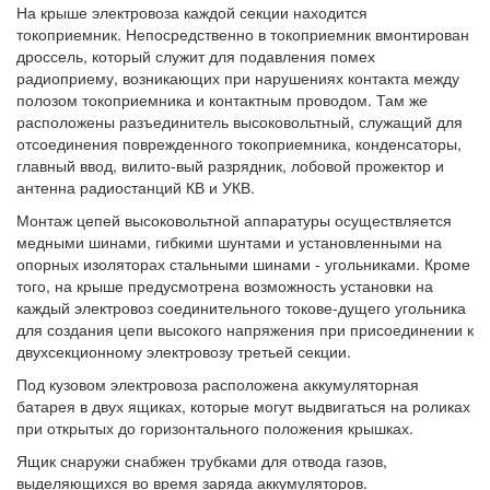
На крыше электровоза каждой секции находится
токоприемник. Непосредственно в токоприемник вмонтирован
дроссель, который служит для подавления помех
радиоприему, возникающих при нарушениях контакта между
полозом токоприемника и контактным проводом. Там же
расположены разъединитель высоковольтный, служащий для
отсоединения поврежденного токоприемника, конденсаторы,
главный ввод, вилито-вый разрядник, лобовой прожектор и
антенна радиостанций КВ и УКВ.
Монтаж цепей высоковольтной аппаратуры осуществляется
медными шинами, гибкими шунтами и установленными на
опорных изоляторах стальными шинами - угольниками. Кроме
того, на крыше предусмотрена возможность установки на
каждый электровоз соединительного токове-дущего угольника
для создания цепи высокого напряжения при присоединении к
двухсекционному электровозу третьей секции.
Под кузовом электровоза расположена аккумуляторная
батарея в двух ящиках, которые могут выдвигаться на роликах
при открытых до горизонтального положения крышках.
Ящик снаружи снабжен трубками для отвода газов,
выделяющихся во время заряда аккумуляторов.