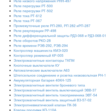
Реле низкого напряжения РНН-497
Реле перегрузки РТ-500
Реле перегрузки РТ-502
Реле тока РТ-612
Реле тока РТ-067
Промежуточные реле РП-280, РП 282 иРП-287
Реле рекуперации РР-498
Реле дифференциальной защиты РДЗ-068 и РДЗ-068-01
Реле оборотов РКО-28
Реле времени РЭВ-292, РЭВ-294
Контроллер машиниста КМЭ-020
Контроллер режимный КР-005
Электромагнитные контакторы ТКПМ
Кнопочные выключатели КУ
Автоматические выключатели А63
Штепсельное соединеиие и розетка низковольтная РН-1
Аккумуляторная батарея 40КН-125
Электромагнитные вентили броневого типа
Электромагнитный вентиль выключающий ЭВВ-37
Электромагнитный вентиль токоприемника ЭВТ-54
Электромагнитный вентиль защитный ВЗ-57-02
Электропневматический клапан ПК-36
Клапан продувки КП-110А