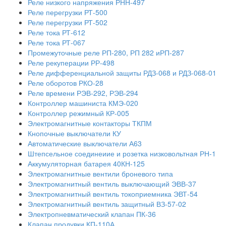
Реле низкого напряжения РНН-497
Реле перегрузки РТ-500
Реле перегрузки РТ-502
Реле тока РТ-612
Реле тока РТ-067
Промежуточные реле РП-280, РП 282 иРП-287
Реле рекуперации РР-498
Реле дифференциальной защиты РДЗ-068 и РДЗ-068-01
Реле оборотов РКО-28
Реле времени РЭВ-292, РЭВ-294
Контроллер машиниста КМЭ-020
Контроллер режимный КР-005
Электромагнитные контакторы ТКПМ
Кнопочные выключатели КУ
Автоматические выключатели А63
Штепсельное соединеиие и розетка низковольтная РН-1
Аккумуляторная батарея 40КН-125
Электромагнитные вентили броневого типа
Электромагнитный вентиль выключающий ЭВВ-37
Электромагнитный вентиль токоприемника ЭВТ-54
Электромагнитный вентиль защитный ВЗ-57-02
Электропневматический клапан ПК-36
Клапан продувки КП-110А