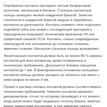
Серебряные контакты протирают чистым безворсовым
полотном, смоченным в бензине. Стальные контактные
пальцы зачищают мелкой наждачной бумагой. Зачистка
стеклянной и наждачной бумагой медных и серебряных
контактов не допускается. Контакты ножевого типа подгоняют
подгибкой губок или ножей с последующей притиркой и
периодически покрывают техническим вазелином УН или
графитовой смазкой УСсА. Контакты, сильно поврежденные
электродугой или изношенные до половины толщины,
заменяют новыми. Изогнутые стальные пальцы выправляют.
Линия касания контактов должна быть не менее 80 % ширины
контактов для всех аппаратов, кроме оговоренных в
технических требованиях. Допускается боковое смещение
контактов до 1 мм. В фиксированном положении пальцевых
контактов пальцы должны заходить на сегменты или иметь с
ними разрыв не менее 3 мм.
Провал и раствор силовых контактов должны соответствовать
техническим требованиям. Нажатие контактов замеряют
динамометром, отсчет по которому производят в тот момент,
когда рукой можно будет выдернуть полоску бумаги, зажатую
между замкнутыми контактами, и при давлении сжатого