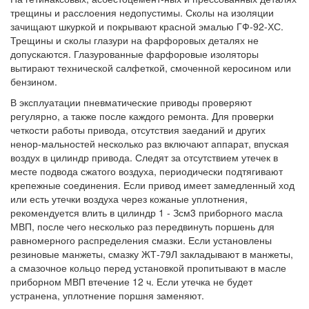
трещины и расслоения недопустимы. Сколы на изоляции
зачищают шкуркой и покрывают красной эмалью ГФ-92-ХС.
Трещины и сколы глазури на фарфоровых деталях не
допускаются. Глазурованные фарфоровые изоляторы
вытирают технической салфеткой, смоченной керосином или
бензином.
В эксплуатации пневматические приводы проверяют
регулярно, а также после каждого ремонта. Для проверки
четкости работы привода, отсутствия заеданий и других
ненор-мальностей несколько раз включают аппарат, впуская
воздух в цилиндр привода. Следят за отсутствием утечек в
месте подвода сжатого воздуха, периодически подтягивают
крепежные соединения. Если привод имеет замедленный ход
или есть утечки воздуха через кожаные уплотнения,
рекомендуется влить в цилиндр 1 - Зсм3 приборного масла
МВП, после чего несколько раз передвинуть поршень для
равномерного распределения смазки. Если установлены
резиновые манжеты, смазку ЖТ-79Л закладывают в манжеты,
а смазочное кольцо перед установкой пропитывают в масле
приборном МВП втечение 12 ч. Если утечка не будет
устранена, уплотнение поршня заменяют.