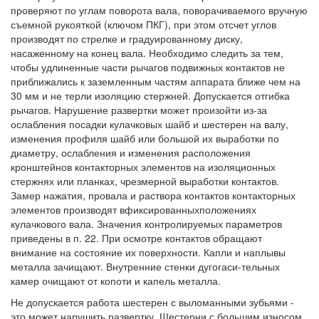
проверяют по углам поворота вала, поворачиваемого вручную
съемной рукояткой (ключом ПКГ), при этом отсчет углов
производят по стрелке и градуированному диску,
насаженному на конец вала. Необходимо следить за тем,
чтобы удлиненные части рычагов подвижных контактов не
приближались к заземленным частям аппарата ближе чем на
30 мм и не терли изоляцию стержней. Допускается отгибка
рычагов. Нарушение развертки может произойти из-за
ослабления посадки кулачковых шайб и шестерен на валу,
изменения профиля шайб или большой их выработки по
диаметру, ослабления и изменения расположения
кронштейнов контакторных элементов на изоляционных
стержнях или планках, чрезмерной выработки контактов.
Замер нажатия, провала и раствора контактов контакторных
элементов производят вфиксированныхположениях
кулачкового вала. Значения контролируемых параметров
приведены в п. 22. При осмотре контактов обращают
внимание на состояние их поверхности. Капли и наплывы
металла зачищают. Внутренние стенки дугогаси-тельных
камер очищают от копоти и капель металла.
Не допускается работа шестерен с выломанными зубьями -
это может нарушить развертку. Шестерни с большим износом