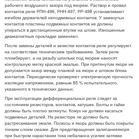
рабочего воздушного зазора под якорем. Раствор и провал
контактов реле РПН-496, РНН-497, РР-498 устанавливают
изгибом держателей неподвижных контактов. У замкнутых
контактов пластины подвижных контактов не должны
упираться в дистанционные втулки на штоке. Изношенные
диамагнитные прокладки заменяют.
После замены деталей и зачистки контактов реле регулируют
на соответствие техническим требованиям. Затем реле
пломбируют, а на резьбу шпильки под якорем наносят
контрольную метку красной эмалью. При притянутом якоре не
допускается зазор между планкой на якоре и штоком блока
контактов. Периодически проверяют электрическую прочность
изоляции напряжением, равным 85 % испытательного,
указанного в технических данных.
При эксплуатации дифференциальных реле следят за
состоянием резисторов, контактов, катушек. Болты и гайки
должны быть плотно затянуты. Кожух не должен касаться
подвижных деталей. На резисторе ле должно быть
растрескивания эмали. Полюсы и якорь должны быть покрыты
тонким слоем смазки. Для предотвращения залипанияякоря
при быстром нарастании тока небаланса усилие затяжки