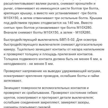
расшплинтовывают валики рычага, снимают кронштейн и
рычаг, отвинчивают из имеющихся шести болтов три болта,
крепящих крышку, а вместо них устанавливают -три болта
М10Х150, а затем отвинчивают три остальные болта. Крышка
под действием пружин отодвигается на 140 мм. Вместо
снятых трех болтов устанавливают три болта М10Х280.
Вначале снимают болты М10Х150, а затем - М10X280.
Быстродействующий выключатель БВП-5-02. Для осмотра
быстродействующего выключателя снимают дугогасительную
камеру. Тщательно зачищают контакты от нагара напильником
и проверяют толщину и площадь прилегания контактов.
Толщина подвижного контакта должна быть не менее 6 мм, а
неподвижного - не менее 5 мм.
Проверяют напряжение на выводах удерживающей катушки,
осматривают крепление проводов, ослабшие болты и гайки
затягивают.
Зачищают поверхности вспомогательных контактов и
проверяют их срабатывание. Проверяют состояние гибких
шунтов, осматривают и протирают детали выключателя;
ослабшие соединения закрепляют, замеряют зазоры,
шарниры покрывают смазкой.