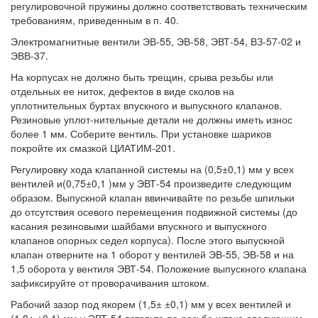
регулировочной пружины должно соответствовать техническим
требованиям, приведенным в п. 40.
Электромагнитные вентили ЭВ-55, ЭВ-58, ЭВТ-54, ВЗ-57-02 и
ЭВВ-37.
На корпусах не должно быть трещин, срыва резьбы или
отдельных ее ниток, дефектов в виде сколов на
уплотнительных буртах впускного и выпускного клапанов.
Резиновые уплот-нительные детали не должны иметь износ
более 1 мм. Соберите вентиль. При установке шариков
покройте их смазкой ЦИАТИМ-201.
Регулировку хода клапанной системы на (0,5±0,1) мм у всех
вентилей и(0,75±0,1 )мм у ЭВТ-54 произведите следующим
образом. Выпускной клапан ввинчивайте по резьбе шпильки
до отсутствия осевого перемещения подвижной системы (до
касания резиновыми шайбами впускного и выпускного
клапанов опорных седел корпуса). После этого выпускной
клапан отверните на 1 оборот у вентилей ЭВ-55, ЭВ-58 и на
1,5 оборота у вентиля ЭВТ-54. Положение выпускного клапана
зафиксируйте от проворачивания штоком.
Рабочий зазор под якорем (1,5± ±0,1) мм у всех вентилей и
(1,8± ±0,1) мм у ЭВТ-54 вставьте по резьбе штока следующим