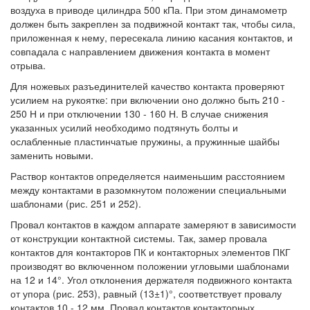
воздуха в приводе цилиндра 500 кПа. При этом динамометр
должен быть закреплен за подвижной контакт так, чтобы сила,
приложенная к нему, пересекала линию касания контактов, и
совпадала с направлением движения контакта в момент
отрыва.
Для ножевых разъединителей качество контакта проверяют
усилием на рукоятке: при включении оно должно быть 210 -
250 Н и при отключении 130 - 160 Н. В случае снижения
указанных усилий необходимо подтянуть болты и
ослабленные пластинчатые пружины, а пружинные шайбы
заменить новыми.
Раствор контактов определяется наименьшим расстоянием
между контактами в разомкнутом положении специальными
шаблонами (рис. 251 и 252).
Провал контактов в каждом аппарате замеряют в зависимости
от конструкции контактной системы. Так, замер провала
контактов для контакторов ПК и контакторных элементов ПКГ
производят во включенном положении угловыми шаблонами
на 12 и 14°. Угол отклонения держателя подвижного контакта
от упора (рис. 253), равный (13±1)°, соответствует провалу
контактов 10 - 12 мм. Провал контактов контакторных