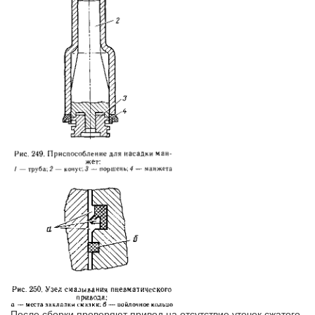
После сборки проверяют привод на отсутствие утечек сжатого