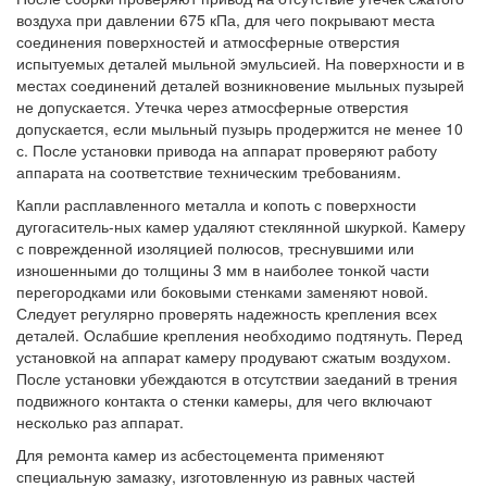
воздуха при давлении 675 кПа, для чего покрывают места
соединения поверхностей и атмосферные отверстия
испытуемых деталей мыльной эмульсией. На поверхности и в
местах соединений деталей возникновение мыльных пузырей
не допускается. Утечка через атмосферные отверстия
допускается, если мыльный пузырь продержится не менее 10
с. После установки привода на аппарат проверяют работу
аппарата на соответствие техническим требованиям.
Капли расплавленного металла и копоть с поверхности
дугогаситель-ных камер удаляют стеклянной шкуркой. Камеру
с поврежденной изоляцией полюсов, треснувшими или
изношенными до толщины 3 мм в наиболее тонкой части
перегородками или боковыми стенками заменяют новой.
Следует регулярно проверять надежность крепления всех
деталей. Ослабшие крепления необходимо подтянуть. Перед
установкой на аппарат камеру продувают сжатым воздухом.
После установки убеждаются в отсутствии заеданий в трения
подвижного контакта о стенки камеры, для чего включают
несколько раз аппарат.
Для ремонта камер из асбестоцемента применяют
специальную замазку, изготовленную из равных частей