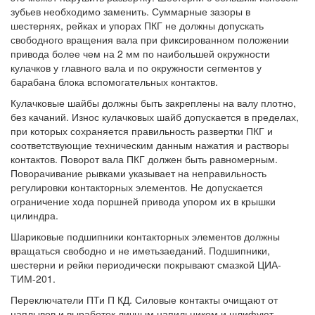
зубьев необходимо заменить. Суммарные зазоры в
шестернях, рейках и упорах ПКГ не должны допускать
свободного вращения вала при фиксированном положении
привода более чем на 2 мм по наибольшей окружности
кулачков у главного вала и по окружности сегментов у
барабана блока вспомогательных контактов.
Кулачковые шайбы должны быть закреплены на валу плотно,
без качаний. Износ кулачковых шайб допускается в пределах,
при которых сохраняется правильность развертки ПКГ и
соответствующие техническим данным нажатия и растворы
контактов. Поворот вала ПКГ должен быть равномерным.
Поворачивание рывками указывает на неправильность
регулировки контакторных элементов. Не допускается
ограничение хода поршней привода упором их в крышки
цилиндра.
Шариковые подшипники контакторных элементов должны
вращаться свободно и не иметьзаеданий. Подшипники,
шестерни и рейки периодически покрывают смазкой ЦИА-
ТИМ-201.
Переключатели ПТи П КД. Силовые контакты очищают от
наплывов и выработок личным напильником и шлифуют