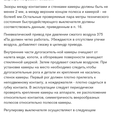
Зазоры между контактами и стенками камеры должны быть не
менее 2 мм, а между верхним концом полюса и камерой - не
более6 мм.Остальные проверяемые пара метры технического
состояния быстродействующего выключателя должны
соответствовать данным, приведенным в п. 16.
Пневматический привод при давлении сжатого воздуха 375
кПа должен четко работать. Убеждаются в отсутствии утечки
воздуха, добавляют смазку в цилиндр привода.
Внутренние части дугогаситель-ной камеры очищают от
налета меди, копоти, а обгоревшие поверхности зачищают
стеклянной шкуркой. Затем продувают сжатым воздухом. При
установке камеры на место необходимо следить,чтобы
дугогасительные рога и детали их крепления не касались
стенок камеры. Первый рог должен плотно прилегать к
неподвижному контакту, а нождержателя - плотно садиться в
губку контакта. В эксплуатации следует периодически
проверять крепление камеры на аппарате, ее расположение
относительно контактов, симметричность веерообразных
полюсов относительно полюсов камеры.
Регулировку выключателя осуществляют в следующем