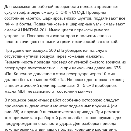
Для смазывания рабочей поверхности полозов применяют
сухую графитовую смазку СГС-0 и СГС-Д. Проверяют
состояние кареток, шарниров, гибких шунтов, подтягивают все
гайки и болты. Подшипниковые и шарнирные узлы смазывают
смазкой ЦИАТИМ-201. Имеющиеся перекосы рычагов
устраняют. Поверхности изоляторов и полиэтиленовых
шлангов очищают от пыли и грязи технической салфеткой.
При давлении воздуха 500 кПа убеждаются на слух в
отсутствии утечки воздуха через кожаные манжеты.
Герметичность привода проверяют утечкой сжатого воздуха из
резервуара вместимостью 1 л при начальном давлении 675
кПа. Конечное давление в этом резервуаре через 10 мин
должно быть не менее 640 кПа. Не реже одного раза в месяц
в пневматический цилиндр заливают 2 - 5 см3 приборного
масла МВП независимо от состояния манжет.
В процессе ремонтных работ особенно осторожно следует
производить демонтаж и монтаж подъемных пружин 4 (см.
рис. 58) и пружин 9 пневматического привода. При ремонте
токоприемника с разборкой рам ослабляют все пружины для
предупреждения опасности удара. Для разборки привода
токоприемника отвинчивают болты, крепящие кронштейн,