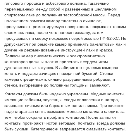
гипсового порошка и асбестового волокна, тщательно
перемешанных между собой и разведенных в шеллачном
спиртовом лаке до получения тестообразной массы. Перед
наложением замазки камеру тщательно очищают,
просушивают, ремонтируемую поверхность покрывают тонким
слоем шеллака, после чего наносят замазку, затем
просушивают и сверху покрывают серой эмалью ГФ-92-ХС. Не
допускается при ремонте камер применять бакелитовый лак и
другие не рекомендованные инструкцией лаки и краски.
Полюсы камер пневматических и электромагнитных
контакторов должны плотно прилегать к сердечникам
дугогасительных катушек. В лабиринтно-щелевых камерах
копоть и подгары зачищают наждачной бумагой. Стенки
камеры стрещи-нами, сильно разрушенными ребрами, и
стенки, выгоревшие до половины толщины, заменяют.
Контакты должны быть надежно укреплены. Медные контакты,
имеющие забоины, заусенцы, следы оплавления и нагара,
зачищают личным или бархатным напильником. При зачистке
надо стараться снять возможно меньше металла и следить за
тем, чтобы сохранить профиль контактов. После зачистки
контакты протирают чистой ветошью. Контакты всегда должны
быть сухими. Категорически запрещается смазывать контакты.