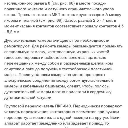
изоляционного рычага 8 (см. рис. 68) в месте посадки
подвижного контакта и латунного ограничительного упора
якоря. Провал контактов МКП контролируют зазором А между
якорем и планкой (см. рис. 69). Зазор, равный 2,5 - 4 мм, в
момент касания контактов соответствует провалу контактов 4,5
- 5,5 мм.
Дугогасительные камеры очищают, при необходимости
ремонтируют. Для ремонта камеры рекомендуется применять
специальную замазку, изготовленную из равных частей
гипсового порошка и асбестового волокна, тщательно
перемешанных между собой и разведенныхв шеллачном
спиртовом лаке до получения тестообразной пластичной
массы. После установки камеры на место проверяют
электрическое соединение между рогом дугогасительной
камеры и кабельным башмаком, следят, чтобы полюсы
дугогасительной камеры плотно прилегали к сердечнику
дугогасительной катушки.
Групповой переключатель ПКГ-040. Периодически проверяют
четкость переключения контакторных элементов при ручном
переводе кулачкового вала с одной позиции на другую. Если
аппарат работает замедленно или задевает привод, то