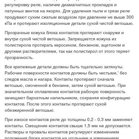
регулировку реле, наличие диамагнитных прокладок и
латунных винтов на якорях. Для удаления пыли и грязи реле
продувают сухим сжатым воздухом при давлении не выше 300
кПа и протирают изоляционные детали сухой чистой ветошью.
Прозрачные кожуха блока контактов протирают снаружи и
внутри сухой чистой ветошью. Запрещается кожуха из
полистирола протирать керосином, бензином, ацетоном и
другими растворителями, так как полистирол от этого теряет
прозрачность.
Все крепежные детали должны быть тщательно затянуты.
Рабочие поверхности контактов должны быть чистыми,' без
следов масла и нагара. Контакты протирают сначала
ветошью, смоченной в бензине, затем сухой ветошью. При
значительном оплавлении контактов рабочую поверхность
зачищают бархатным напильником, сохраняя конфигурацию
контактов. После этого контакты протирают сухой
обезжиренной ветошью.
При износе контактов реле до толщины 0,2 - 0,3 мм заменяют
контакты. Смещение контактов свыше 1,5 мм не допускается.
Растворы и провалы контактов регулируют изменением
положения блока контактов на угольнике и изменением