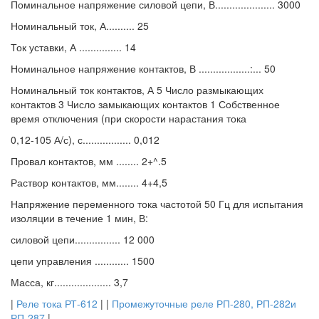
Поминальное напряжение силовой цепи, В..................... 3000
Номинальный ток, А.......... 25
Ток уставки, А ............... 14
Номинальное напряжение контактов, В ..................:... 50
Номинальный ток контактов, А 5 Число размыкающих
контактов 3 Число замыкающих контактов 1 Собственное
время отключения (при скорости нарастания тока
0,12-105 А/с), с................. 0,012
Провал контактов, мм ........ 2+^.5
Раствор контактов, мм........ 4+4,5
Напряжение переменного тока частотой 50 Гц для испытания
изоляции в течение 1 мин, В:
силовой цепи................ 12 000
цепи управления ............ 1500
Масса, кг.................... 3,7
|
Реле тока РТ-612
| |
Промежуточные реле РП-280, РП-282и
РП-287
|