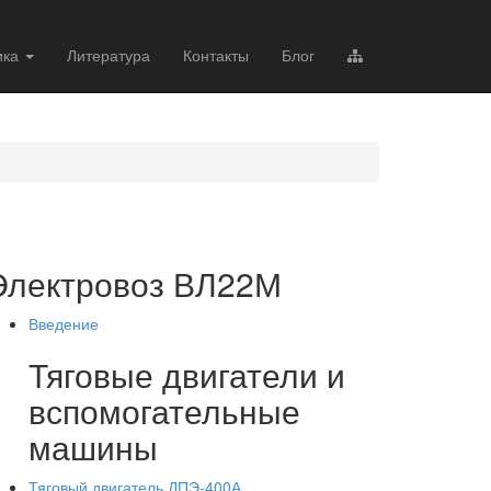
ика
Литература
Контакты
Блог
Электровоз ВЛ22М
Введение
Тяговые двигатели и
вспомогательные
машины
Тяговый двигатель ДПЭ-400А