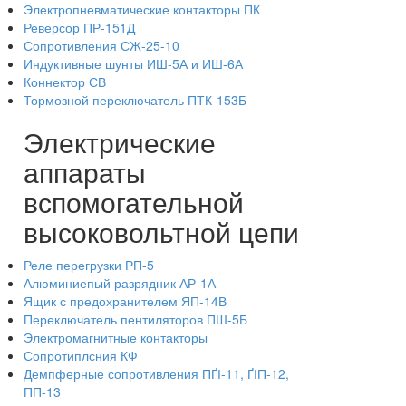
Электропневматические контакторы ПК
Реверсор ПР-151Д
Сопротивления СЖ-25-10
Индуктивные шунты ИШ-5А и ИШ-6А
Коннектор СВ
Тормозной переключатель ПТК-153Б
Электрические
аппараты
вспомогательной
высоковольтной цепи
Реле перегрузки РП-5
Алюминиепый разрядник АР-1А
Ящик с предохранителем ЯП-14В
Переключатель пентиляторов ПШ-5Б
Электромагнитные контакторы
Сопротиплсния КФ
Демпферные сопротивления ПҐІ-11, ҐІП-12,
ПП-13