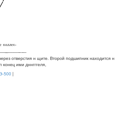
ерез отверстия н щите. Второй подшипник находится н
п конец ими дннгггеля,
Э-500
|