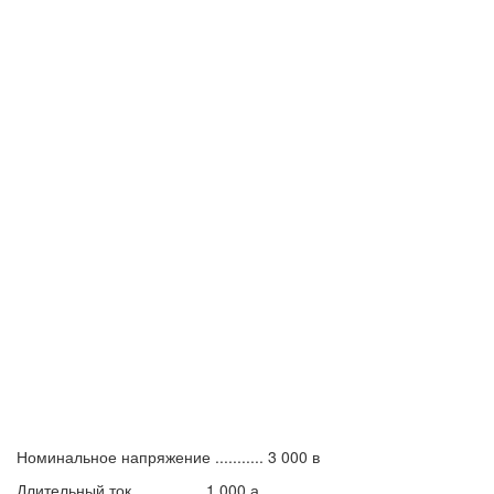
Номинальное напряжение ........... 3 000 в
Длительный ток................ 1 000 а