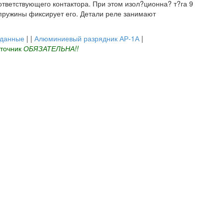
ответствующего контактора. При этом изол?ционна? т?га 9
 пружины фиксирует его. Детали реле занимают
 данные
| |
Алюминиевый разрядник АР-1А
|
сточник
ОБЯЗАТЕЛЬНА!!