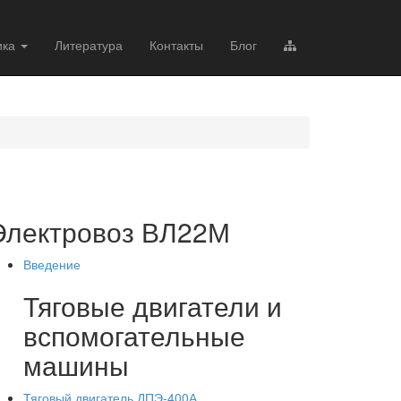
ика
Литература
Контакты
Блог
Электровоз ВЛ22М
Введение
Тяговые двигатели и
вспомогательные
машины
Тяговый двигатель ДПЭ-400А