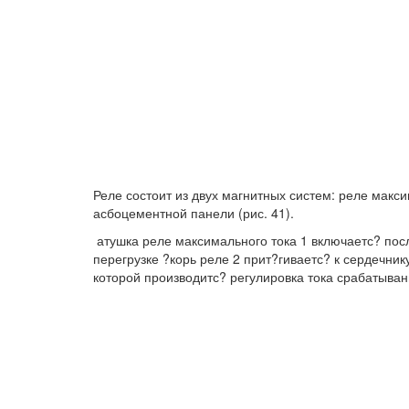
Реле состоит из двух магнитных систем: реле макс
асбоцементной панели (рис. 41).
атушка реле максимального тока 1 включаетс? по
перегрузке ?корь реле 2 прит?гиваетс? к сердечни
которой производитс? регулировка тока срабатыван