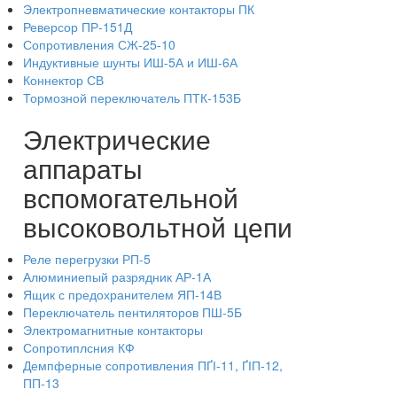
Электропневматические контакторы ПК
Реверсор ПР-151Д
Сопротивления СЖ-25-10
Индуктивные шунты ИШ-5А и ИШ-6А
Коннектор СВ
Тормозной переключатель ПТК-153Б
Электрические
аппараты
вспомогательной
высоковольтной цепи
Реле перегрузки РП-5
Алюминиепый разрядник АР-1А
Ящик с предохранителем ЯП-14В
Переключатель пентиляторов ПШ-5Б
Электромагнитные контакторы
Сопротиплсния КФ
Демпферные сопротивления ПҐІ-11, ҐІП-12,
ПП-13