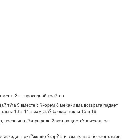
емент, 3 — проходной тол?тор
ва? т?га 9 вместе с ?корем 8 механизма возврата падает
такты 13 и 14 и замыка? блокконтакты 15 и 16.
, после чего ?корь реле 2 возвращаетс? в исходное
оисходит прит?жение ?кор? 8 и замыкание блокконтактов,