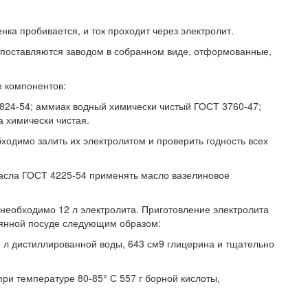
ка пробивается, и ток проходит через электролит.
и поставляются заводом в собранном виде, отформованные,
х компонентов:
824-54; аммиак водный химически чистый ГОСТ 3760-47;
 химически чистая.
ходимо залить их электролитом и проверить годность всех
асла ГОСТ 4225-54 применять масло вазелиновое
 необходимо 12 л электролита. Приготовление электролита
лянной посуде следующим образом:
5 л дистиллированной воды, 643 см9 глицерина и тщательно
при температуре 80-85° С 557 г борной кислоты,