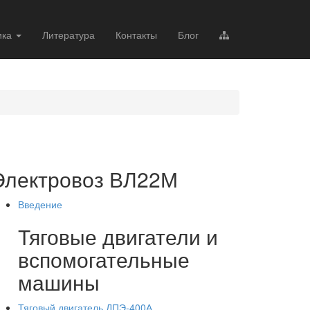
ика
Литература
Контакты
Блог
Электровоз ВЛ22М
Введение
Тяговые двигатели и
вспомогательные
машины
Тяговый двигатель ДПЭ-400А