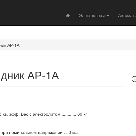
Электровозы
Автомат
ник АР-1А
дник АР-1А
. эфф. Вес с электролитом ............ 60 кг
 при номинальном напряжении . . 3 ма