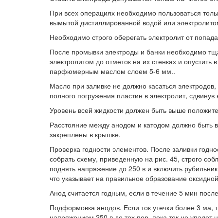
При всех операциях необходимо пользоваться толь
вымытой дистиллированной водой или электролито
Необходимо строго оберегать электролит от попада
После промывки электроды и банки необходимо тщ
электролитом до отметок на их стенках и опустить 
парфюмерным маслом слоем 5-6 мм..
Масло при заливке не должно касаться электродов,
полного погружения пластин в электролит, сдвинув 
Уровень всей жидкости должен быть выше положите
Расстояние между анодом и катодом должно быть 
закреплены в крышке.
Проверка годности элементов. После заливки годн
собрать схему, приведенную на рис. 45, строго соб
поднять напряжение до 250 в и включить рубильник
что указывает на правильное образование оксидной
Анод считается годным, если в течение 5 мин после
Подформовка анодов. Если ток утечки более 3 ма,
напряжением 250 в до тех пор, пока ток не упадет 