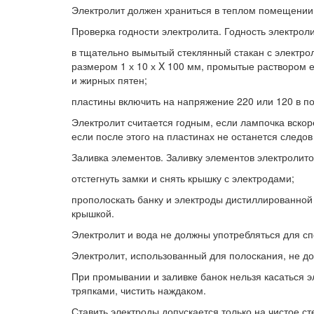
Электролит должен храниться в теплом помещении 
Проверка годности электролита. Годность электро
в тщательно вымытый стеклянный стакан с электро
размером 1 х 10 х X 100 мм, промытые раствором е
и жирных пятен;
пластины включить на напряжение 220 или 120 в по
Электролит считается годным, если лампочка вскоре
если после этого на пластинах не останется следов
Заливка элементов. Заливку элементов электролит
отстегнуть замки и снять крышку с электродами;
прополоскать банку и электроды дистиллированной 
крышкой.
Электролит и вода не должны употребляться для сп
Электролит, использованный для полоскания, не до
При промывании и заливке банок нельзя касаться э
тряпками, чистить наждаком.
Ставить электроды допускается только на чистое ст