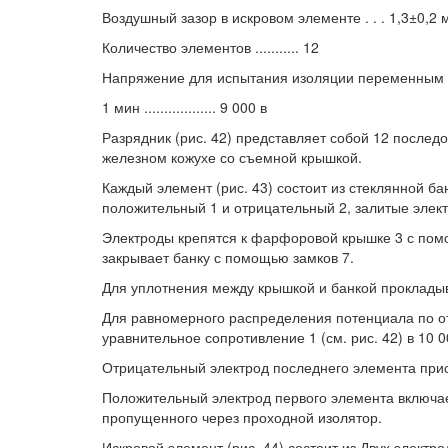
Воздушный зазор в искровом элементе . . . 1,3±0,2 
Количество элементов ........... 12
Напряжение для испытания изоляции переменным то
1 мин .................. 9 000 в
Разрядник (рис. 42) представляет собой 12 послед
железном кожухе со съемной крышкой.
Каждый элемент (рис. 43) состоит из стеклянной б
положительный 1 и отрицательный 2, залитые элек
Электроды крепятся к фарфоровой крышке 3 с по
закрывает банку с помощью замков 7.
Для уплотнения между крышкой и банкой прокладыв
Для равномерного распределения потенциала по о
уравнительное сопротивление 1 (см. рис. 42) в 10 0
Отрицательный электрод последнего элемента прис
Положительный электрод первого элемента включае
пропущенного через проходной изолятор.
Искровой элемент (рис. 44) состоит из Двух элект