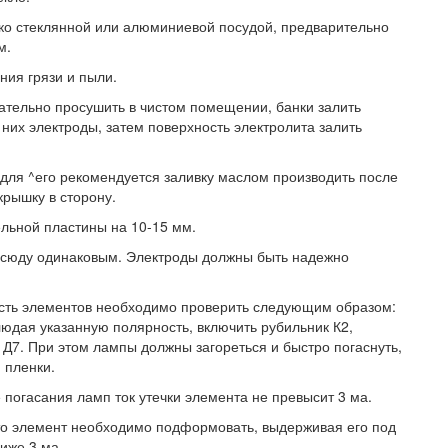
ко стеклянной или алюминиевой посудой, предварительно
м.
ния грязи и пыли.
ательно просушить в чистом помещении, банки залить
в них электроды, затем поверхность электролита залить
 для ^его рекомендуется заливку маслом производить после
крышку в сторону.
льной пластины на 10-15 мм.
всюду одинаковым. Электроды должны быть надежно
ость элементов необходимо проверить следующим образом:
людая указанную полярность, включить рубильник К2,
 Д7. При этом лампы должны загореться и быстро погаснуть,
 пленки.
 погасания ламп ток утечки элемента не превысит 3 ма.
 то элемент необходимо подформовать, выдерживая его под
ниже 3 ма.