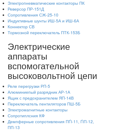
Электропневматические контакторы ПК
Реверсор ПР-151Д
Сопротивления СЖ-25-10
Индуктивные шунты ИШ-5А и ИШ-6А
Коннектор СВ
Тормозной переключатель ПТК-153Б
Электрические
аппараты
вспомогательной
высоковольтной цепи
Реле перегрузки РП-5
Алюминиепый разрядник АР-1А
Ящик с предохранителем ЯП-14В
Переключатель пентиляторов ПШ-5Б
Электромагнитные контакторы
Сопротиплсния КФ
Демпферные сопротивления ПҐІ-11, ҐІП-12,
ПП-13