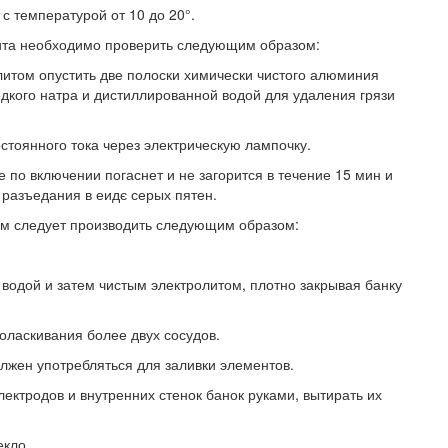
с температурой от 10 до 20°.
лита необходимо проверить следующим образом:
литом опустить две полоски химически чистого алюминия
дкого натра и дистиллированной водой для удаления грязи
стоянного тока через электрическую лампочку.
 по включении погаснет и не загорится в течение 15 мин и
 разъедания в еидє серых пятен.
ом следует производить следующим образом:
водой и затем чистым электролитом, плотно закрывая банку
оласкивания более двух сосудов.
лжен употребляться для заливки элементов.
лектродов и внутренних стенок банок руками, вытирать их
екло.