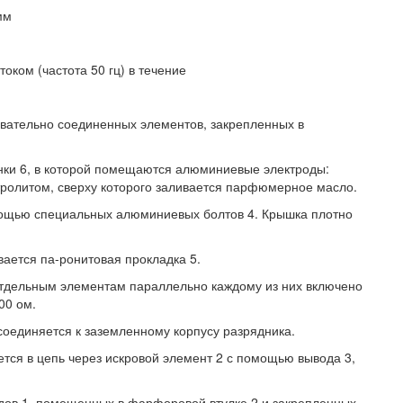
мм
ком (частота 50 гц) в течение
овательно соединенных элементов, закрепленных в
анки 6, в которой помещаются алюминиевые электроды:
тролитом, сверху которого заливается парфюмерное масло.
мощью специальных алюминиевых болтов 4. Крышка плотно
ается па-ронитовая прокладка 5.
тдельным элементам параллельно каждому из них включено
00 ом.
оединяется к заземленному корпусу разрядника.
тся в цепь через искровой элемент 2 с помощью вывода 3,
родов 1, помещенных в фарфоровой втулке 2 и закрепленных