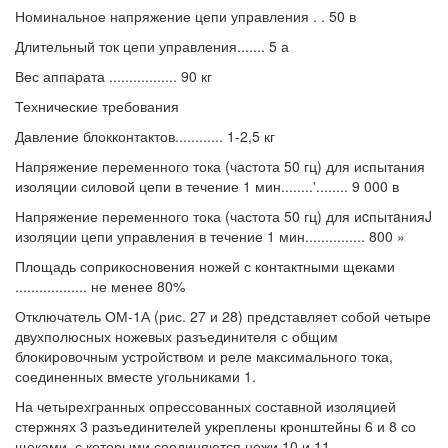
Номинальное напряжение цепи управления . . 50 в
Длительный ток цепи управления....... 5 а
Вес аппарата ................. 90 кг
Технические требования
Давление блокконтактов............ 1-2,5 кг
Напряжение переменного тока (частота 50 гц) для испытания
изоляции силовой цепи в течение 1 мин........'........ 9 000 в
Напряжение переменного тока (частота 50 гц) для иcпытaнияJ
изоляции цепи управления в течение 1 мин............... 800 »
Площадь соприкосновения ножей с контактными щеками
.................. не менее 80%
Отключатель ОМ-1А (рис. 27 и 28) представляет собой четыре
двухполюсных ножевых разъединителя с общим
блокировочным устройством и реле максимального тока,
соединенных вместе угольниками 1.
На четырехгранных опрессованных составной изоляцией
стержнях 3 разъединителей укреплены кронштейны 6 и 8 со
щеками, с которыми соединяются ножи 10 и 11.