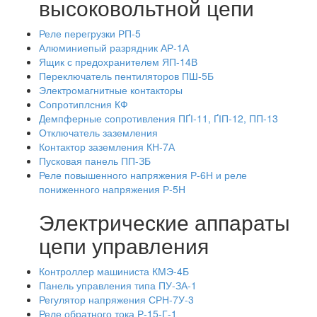
высоковольтной цепи
Реле перегрузки РП-5
Алюминиепый разрядник АР-1А
Ящик с предохранителем ЯП-14В
Переключатель пентиляторов ПШ-5Б
Электромагнитные контакторы
Сопротиплсния КФ
Демпферные сопротивления ПҐІ-11, ҐІП-12, ПП-13
Отключатель заземления
Контактор заземления КН-7А
Пусковая панель ПП-ЗБ
Реле повышенного напряжения Р-6Н и реле
пониженного напряжения Р-5Н
Электрические аппараты
цепи управления
Контроллер машиниста КМЭ-4Б
Панель управления типа ПУ-ЗА-1
Регулятор напряжения СРН-7У-3
Реле обратного тока Р-15-Г-1