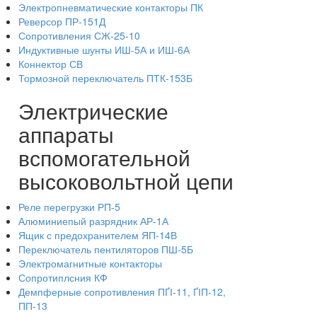
Электропневматические контакторы ПК
Реверсор ПР-151Д
Сопротивления СЖ-25-10
Индуктивные шунты ИШ-5А и ИШ-6А
Коннектор СВ
Тормозной переключатель ПТК-153Б
Электрические
аппараты
вспомогательной
высоковольтной цепи
Реле перегрузки РП-5
Алюминиепый разрядник АР-1А
Ящик с предохранителем ЯП-14В
Переключатель пентиляторов ПШ-5Б
Электромагнитные контакторы
Сопротиплсния КФ
Демпферные сопротивления ПҐІ-11, ҐІП-12,
ПП-13