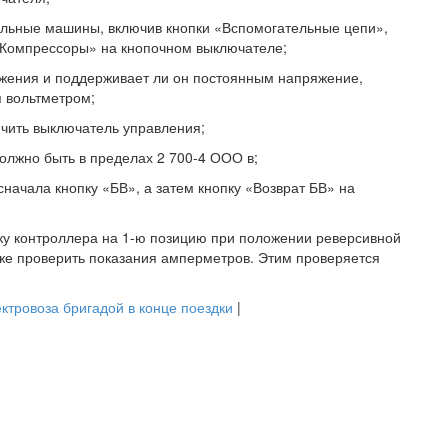
ельные машины, включив кнопки «Вспомогательные цепи»,
«Компрессоры» на кнопочном выключателе;
яжения и поддерживает ли он постоянным напряжение,
я вольтметром;
ючить выключатель управления;
олжно быть в пределах 2 700-4 ООО в;
начала кнопку «БВ», а затем кнопку «Возврат БВ» на
тку контроллера на 1-ю позицию при положении реверсивной
кже проверить показания амперметров. Этим проверяется
ктровоза бригадой в конце поездки
|