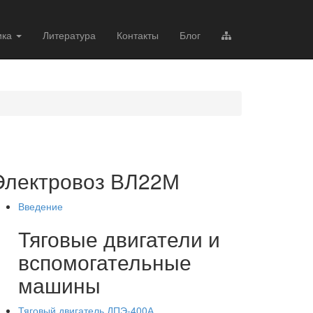
ика
Литература
Контакты
Блог
Электровоз ВЛ22М
Введение
Тяговые двигатели и
вспомогательные
машины
Тяговый двигатель ДПЭ-400А