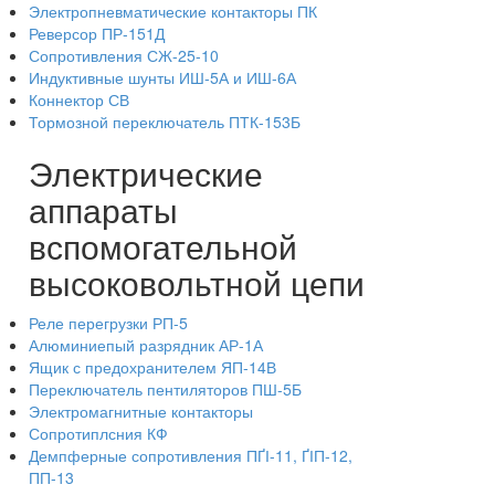
Электропневматические контакторы ПК
Реверсор ПР-151Д
Сопротивления СЖ-25-10
Индуктивные шунты ИШ-5А и ИШ-6А
Коннектор СВ
Тормозной переключатель ПТК-153Б
Электрические
аппараты
вспомогательной
высоковольтной цепи
Реле перегрузки РП-5
Алюминиепый разрядник АР-1А
Ящик с предохранителем ЯП-14В
Переключатель пентиляторов ПШ-5Б
Электромагнитные контакторы
Сопротиплсния КФ
Демпферные сопротивления ПҐІ-11, ҐІП-12,
ПП-13