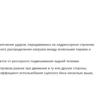
смягчения ударов, передаваемых на надрессорное строение
рного распределения нагрузок между колесными парами и
тся от рессорного подвешивания задней тележки.
ктровоза разное при движении в ту или другую стороны,
оэффициент использобания сцепного беса несколько выше,