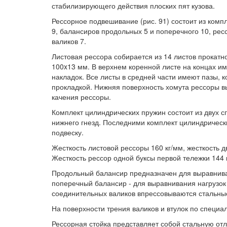
стабилизирующего действия плоских пят кузова.
Рессорное подвешивание (рис. 91) состоит из комп
9, балансиров продольных 5 и поперечного 10, рессо
валиков 7.
Листовая рессора собирается из 14 листов прокат
100x13 мм. В верхнем коренной листе на концах и
накладок. Все листы в средней части имеют пазы, 
прокладкой. Нижняя поверхность хомута рессоры 
качения рессоры.
Комплект цилиндрических пружин состоит из двух с
нижнего гнезд. Последними комплект цилиндрическ
подвеску.
Жесткость листовой рессоры 160 кг/мм, жесткость 
Жесткость рессор одной буксы первой тележки 144 к
Продольный балансир предназначен для выравнива
поперечный балансир - для выравнивания нагрузок 
соединительных валиков впрессовываются стальны
На поверхности трения валиков и втулок по специа
Рессорная стойка представляет собой стальную от