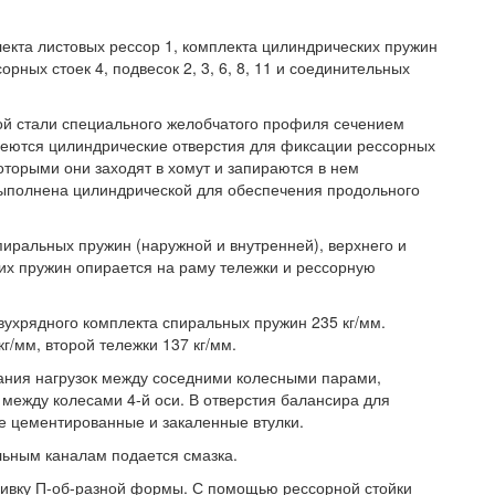
лекта листовых рессор 1, комплекта цилиндрических пружин
рных стоек 4, подвесок 2, 3, 6, 8, 11 и соединительных
ной стали специального желобчатого профиля сечением
меются цилиндрические отверстия для фиксации рессорных
которыми они заходят в хомут и запираются в нем
выполнена цилиндрической для обеспечения продольного
пиральных пружин (наружной и внутренней), верхнего и
их пружин опирается на раму тележки и рессорную
двухрядного комплекта спиральных пружин 235 кг/мм.
г/мм, второй тележки 137 кг/мм.
ния нагрузок между соседними колесными парами,
между колесами 4-й оси. В отверстия балансира для
е цементированные и закаленные втулки.
льным каналам подается смазка.
ливку П-об-разной формы. С помощью рессорной стойки