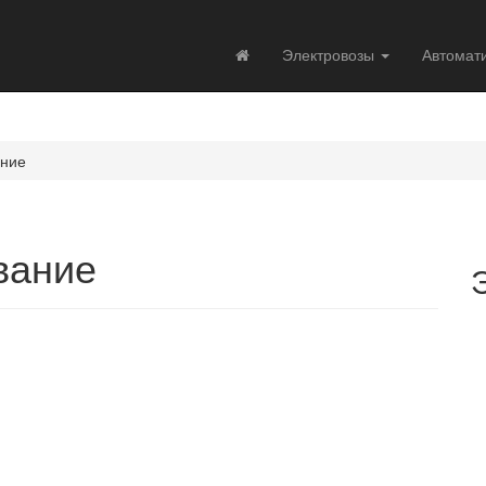
Электровозы
Автомат
ание
вание