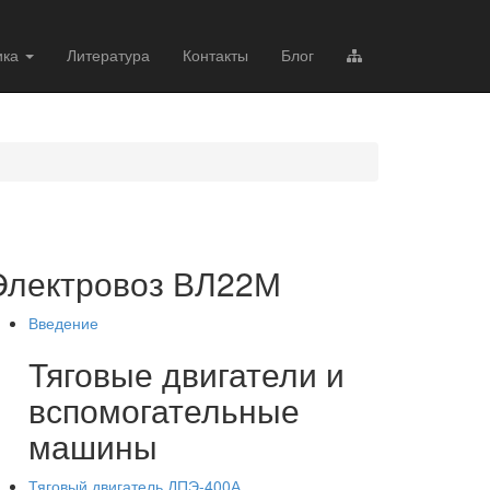
ика
Литература
Контакты
Блог
Электровоз ВЛ22М
Введение
Тяговые двигатели и
вспомогательные
машины
Тяговый двигатель ДПЭ-400А