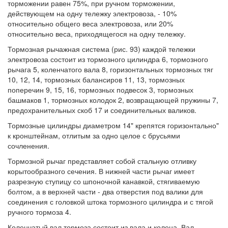
торможении равен 75%, при ручном торможении,
действующем на одну тележку электровоза, - 10%
относительно общего веса электровоза, или 20%
относительно веса, приходящегося на одну тележку.
Тормозная рычажная система (рис. 93) каждой тележки
электровоза состоит из тормозного цилиндра 6, тормозного
рычага 5, коленчатого вала 8, горизонтальных тормозных тяг
10, 12, 14, тормозных балансиров 11, 13, тормозных
поперечин 9, 15, 16, тормозных подвесок 3, тормозных
башмаков 1, тормозных колодок 2, возвращающей пружины 7,
предохранительных скоб 17 и соединительных валиков.
Тормозные цилиндры диаметром 14" крепятся горизонтально"
к кронштейнам, отлитым за одно целое с брусьями
сочленения.
Тормозной рычаг представляет собой стальную отливку
корытообразного сечения. В нижней части рычаг имеет
разрезную ступицу со шпоночной канавкой, стягиваемую
болтом, а в верхней части - два отверстия под валики для
соединения с головкой штока тормозного цилиндра и с тягой
ручного тормоза 4.
Коленчатый вал тормоза состоит из вала и колена. Вал