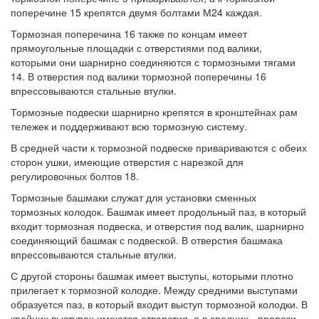
поперечине 15 крепятся двумя болтами М24 каждая.
Тормозная поперечина 16 также по концам имеет
прямоугольные площадки с отверстиями под валики,
которыми они шарнирно соединяются с тормозными тягами
14. В отверстия под валики тормозной поперечины 16
впрессовываются стальные втулки.
Тормозные подвески шарнирно крепятся в кронштейнах рам
тележек и поддерживают всю тормозную систему.
В средней части к тормозной подвеске привариваются с обеих
сторон ушки, имеющие отверстия с нарезкой для
регулировочных болтов 18.
Тормозные башмаки служат для установки сменных
тормозных колодок. Башмак имеет продольный паз, в который
входит тормозная подвеска, и отверстия под валик, шарнирно
соединяющий башмак с подвеской. В отверстия башмака
впрессовываются стальные втулки.
С другой стороны башмак имеет выступы, которыми плотно
прилегает к тормозной колодке. Между средними выступами
образуется паз, в который входит выступ тормозной колодки. В
крайних выступах имеются отверстия, а в средних - прорези