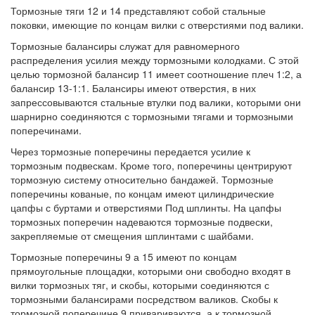
Тормозные тяги 12 и 14 представляют собой стальные
поковки, имеющие по концам вилки с отверстиями под валики.
Тормозные балансиры служат для равномерного
распределения усилия между тормозными колодками. С этой
целью тормозной балансир 11 имеет соотношение плеч 1:2, а
балансир 13-1:1. Балансиры имеют отверстия, в них
запрессовываются стальные втулки под валики, которыми они
шарнирно соединяются с тормозными тягами и тормозными
поперечинами.
Через тормозные поперечины передается усилие к
тормозным подвескам. Кроме того, поперечины центрируют
тормозную систему относительно бандажей. Тормозные
поперечины кованые, по концам имеют цилиндрические
цапфы с буртами и отверстиями Под шплинты. На цапфы
тормозных поперечин надеваются тормозные подвески,
закрепляемые от смещения шплинтами с шайбами.
Тормозные поперечины 9 а 15 имеют по концам
прямоугольные площадки, которыми они свободно входят в
вилки тормозных тяг, и скобы, которыми соединяются с
тормозными балансирами посредством валиков. Скобы к
тормозной поперечине 9 привариваются, а к тормозной