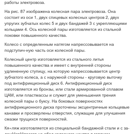
работы электровоза.
На рис. 87 изображена колесная пара электровоза. Она
состоит из оси 1, двух спицевых колесных центров 2, двух
упругих зубчатых колес 5 и двух бандажей 3 с укрепляющими
кольцами 4. Ось колесной пары изготовляется из стальной
поковки повышенного качества.
Колесо с определенным натягом напрессовывается на
подступич-ную часть оси колесной пары.
Колесный центр изготовляется из стального литья
повышенного качества и имеет с внутренней стороны
удлиненную ступицу, на которую напрессовывается центр
зубчатого колеса, а с наружной стороны - круговую выточку
под антифрикционный диск 6. Антифрикционный диск
изготовляется из бронзы, или стали армированной сплавом
ЦАМ, или пластмассы и служит для уменьшения трения
колесной пары о буксу. На боковых поверхностях
антифрикционного диска проточены эксцентричные кольцевые
канавки и просверлены отверстия, служащие для улучшения
смазки трущихся поверхностей.
Кя«ляж изготовляется из специальной бандажной стали и с за-
дан^^гя^^ваегся на обод колесного центра в горячем