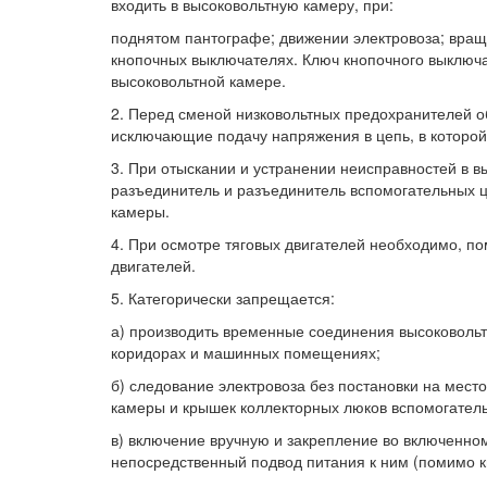
входить в высоковольтную камеру, при:
поднятом пантографе; движении электровоза; вра
кнопочных выключателях. Ключ кнопочного выключа
высоковольтной камере.
2. Перед сменой низковольтных предохранителей о
исключающие подачу напряжения в цепь, в которой
3. При отыскании и устранении неисправностей в 
разъединитель и разъединитель вспомогательных ц
камеры.
4. При осмотре тяговых двигателей необходимо, по
двигателей.
5. Категорически запрещается:
а) производить временные соединения высоковольт
коридорах и машинных помещениях;
б) следование электровоза без постановки на мес
камеры и крышек коллекторных люков вспомогател
в) включение вручную и закрепление во включенно
непосредственный подвод питания к ним (помимо кн