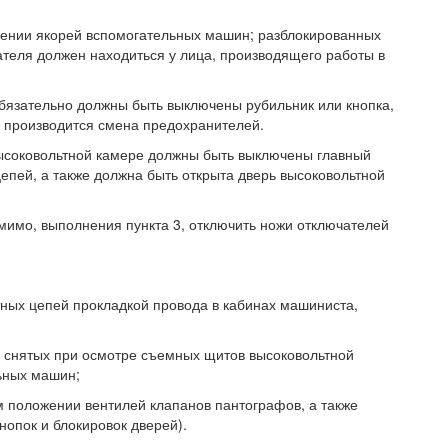
щении якорей вспомогательных машин; разблокированных
теля должен находиться у лица, производящего работы в
бязательно должны быть выключены рубильник или кнопка,
 производится смена предохранителей.
высоковольтной камере должны быть выключены главный
епей, а также должна быть открыта дверь высоковольтной
мимо, выполнения пункта 3, отключить ножи отключателей
ных цепей прокладкой провода в кабинах машиниста,
то снятых при осмотре съемных щитов высоковольтной
ьных машин;
м положении вентилей клапанов пантографов, а также
опок и блокировок дверей).