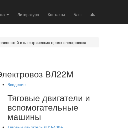
ика
Литература
Контакты
Блог
равностей в электрических цепях электровоза
Электровоз ВЛ22М
Введение
Тяговые двигатели и
вспомогательные
машины
Тяговый двигатель ДПЭ-400А