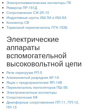
Электропневматические контакторы ПК
Реверсор ПР-151Д
Сопротивления СЖ-25-10
Индуктивные шунты ИШ-5А и ИШ-6А
Коннектор СВ
Тормозной переключатель ПТК-153Б
Электрические
аппараты
вспомогательной
высоковольтной цепи
Реле перегрузки РП-5
Алюминиепый разрядник АР-1А
Ящик с предохранителем ЯП-14В
Переключатель пентиляторов ПШ-5Б
Электромагнитные контакторы
Сопротиплсния КФ
Демпферные сопротивления ПҐІ-11, ҐІП-12,
ПП-13