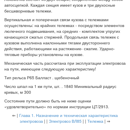
автосцепкой. Каждая секция имеет кузов и три двухосные
бесшкворневые тележки.
Вертикальная и поперечная связи кузова с тележками
осуществлены: на крайних тележках - посредством элементов
люлечного подвешивания, на средних - комплектом упругих
качающихся сжатых стержней. Продольная связь тележек с
кузовом выполнена наклонными тягами двустороннего
действия, работающими на растяжение- сжатие. Ударно-
тяговые приборы установлены на кузове.
Механическая часть рассчитана при эксплуатации электровоза
на пути, имеющем следующую характеристику!
Тип рельса Р65 Балласт . щебеночный
Число шпал на 1 км пути, шт. . 1840 Минимальный радиус
кривых, м 300
Состояние пути должно быть не ниже оценки
«удовлетворительно» по нормам инструкции ЦТ/2913.
⇐ |
Глава 1. Назначение и техническая характеристика
электровоза
| |
Электровоз ВЛ85
| |
Тележка
| ⇒