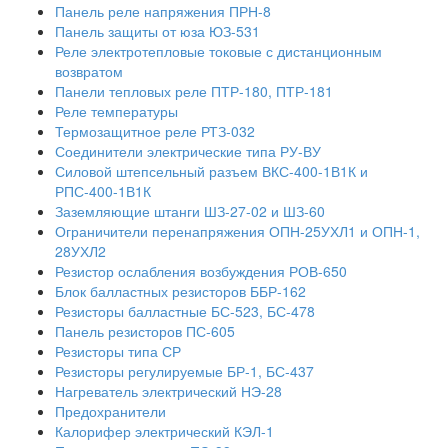
Панель реле напряжения ПРН-8
Панель защиты от юза ЮЗ-531
Реле электротепловые токовые с дистанционным
возвратом
Панели тепловых реле ПТР-180, ПТР-181
Реле температуры
Термозащитное реле РТЗ-032
Соединители электрические типа РУ-ВУ
Силовой штепсельный разъем ВКС-400-1В1К и
РПС-400-1В1К
Заземляющие штанги ШЗ-27-02 и ШЗ-60
Ограничители перенапряжения ОПН-25УХЛ1 и ОПН-1,
28УХЛ2
Резистор ослабления возбуждения РОВ-650
Блок балластных резисторов ББР-162
Резисторы балластные БС-523, БС-478
Панель резисторов ПС-605
Резисторы типа СР
Резисторы регулируемые БР-1, БС-437
Нагреватель электрический НЭ-28
Предохранители
Калорифер электрический КЭЛ-1