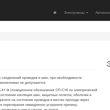
Электровозы
Автомат
их соединений проводов и шин, при необходимости
аконечниках не допускаются.
-41-la (позиционное обозначение СП-С16 по электрической
состояние изоляции шин, защитных оплеток, оболочек и.
ратите на состояние проводов в местах прохода через
ии перетирания немедленно устраните причину,
роводов и шин в случае, их порчи.