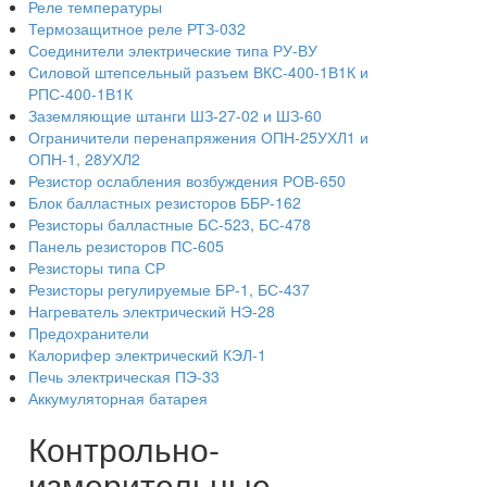
Реле температуры
Термозащитное реле РТЗ-032
Соединители электрические типа РУ-ВУ
Силовой штепсельный разъем ВКС-400-1В1К и
РПС-400-1В1К
Заземляющие штанги ШЗ-27-02 и ШЗ-60
Ограничители перенапряжения ОПН-25УХЛ1 и
ОПН-1, 28УХЛ2
Резистор ослабления возбуждения РОВ-650
Блок балластных резисторов ББР-162
Резисторы балластные БС-523, БС-478
Панель резисторов ПС-605
Резисторы типа СР
Резисторы регулируемые БР-1, БС-437
Нагреватель электрический НЭ-28
Предохранители
Калорифер электрический КЭЛ-1
Печь электрическая ПЭ-33
Аккумуляторная батарея
Контрольно-
измерительные