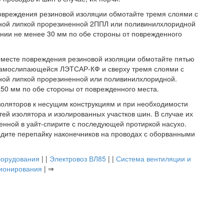
овреждения резиновой изоляции обмотайте тремя слоями с
ной липкой прорезиненной 2ППЛ или поливинилхлоридной
нии не менее 30 мм по обе стороны от поврежденного
в месте повреждения резиновой изоляции обмотайте пятью
самослипающейся ЛЭТСАР-КФ и сверху тремя слоями с
ной липкой прорезиненной или поливинилхлоридной.
50 мм по обе стороны от поврежденного места.
золяторов к несущим конструкциям и при необходимости
ей изолятора и изолированных участков шин. В случае их
енной в уайт-спирите с последующей протиркой насухо.
дите перепайку наконечников на проводах с оборванными
борудования
| |
Электровоз ВЛ85
| |
Система вентиляции и
ионирования
| ⇒