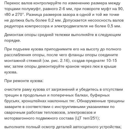
Перекос валов контролируйте по изменению размера между
торцами полумуфт, равного 2-6 мм, при повороте муфт на 90,
т80 и 270°. Разница размеров зазора в одной и той же точке
не должна быть более 0,2 мм. Допускается несоосность валов
редуктора компрессора и электродвигателя не более 0,5 мм.
Демонтаж опоры средней тележки выполняйте в следующем
порядке.
При подъеме кузова приподнимите его на высоту до полного
расслабления опоры, после чего фланцы опоры соедините
монтажной стяжкой (см. рис. 2.16), создав преднатяг 10-15
мм; затем опоры демонтируйте краном через люк в крыше
кузова.
При ремонте кузова:
очистите раму кузова от загрязнений и убедитесь в отсутствии
трещин в продольных и поперечных балках, буферных
брусьях, кронштейнах наклонных тяг. Обнаруженные трещины
заварите в соответствии с инструктивными указаниями по
сварочным работам тепловозов, электровозов и
моторвагонного подвижного состава (ЦТ теп/251);
выполните полный осмотр деталей автосцепного устройства;