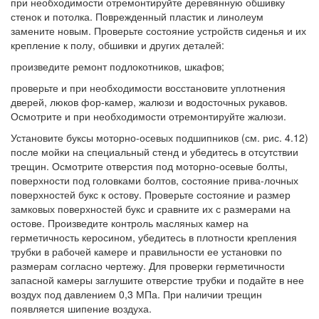
при необходимости отремонтируйте деревянную обшивку
стенок и потолка. Поврежденный пластик и линолеум
замените новым. Проверьте состояние устройств сиденья и их
крепление к полу, обшивки и других деталей:
произведите ремонт подлокотников, шкафов;
проверьте и при необходимости восстановите уплотнения
дверей, люков фор-камер, жалюзи и водосточных рукавов.
Осмотрите и при необходимости отремонтируйте жалюзи.
Установите буксы моторно-осевых подшипников (см. рис. 4.12)
после мойки на специальный стенд и убедитесь в отсутствии
трещин. Осмотрите отверстия под моторно-осевые болты,
поверхности под головками болтов, состояние прива-лочных
поверхностей букс к остову. Проверьте состояние и размер
замковых поверхностей букс и сравните их с размерами на
остове. Произведите контроль масляных камер на
герметичность керосином, убедитесь в плотности крепления
трубки в рабочей камере и правильности ее установки по
размерам согласно чертежу. Для проверки герметичности
запасной камеры заглушите отверстие трубки и подайте в нее
воздух под давлением 0,3 МПа. При наличии трещин
появляется шипение воздуха.