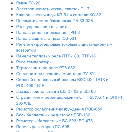
Ревун ТС-22
Электропневматический свисток С-17
Клапаны песочницы КП-51 и сигнала КС-52
Пневматическая блокировка ПБ-33-02Б
Реле управления и защиты
Панель реле напряжения ПРН-8
Панель защиты от юза ЮЗ-531
Реле электротепловые токовые с дистанционным
возвратом
Панели тепловых реле ПТР-180, ПТР-181
Реле температуры
Термозащитное реле РТЗ-032
Соединители электрические типа РУ-ВУ
Силовой штепсельный разъем ВКС-400-1В1К и
РПС-400-1В1К
Заземляющие штанги ШЗ-27-02 и ШЗ-60
Ограничители перенапряжения ОПН-25УХЛ1 и ОПН-1,
28УХЛ2
Резистор ослабления возбуждения РОВ-650
Блок балластных резисторов ББР-162
Резисторы балластные БС-523, БС-478
Панель резисторов ПС-605