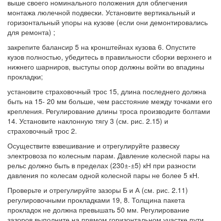
выше своего номинального положения для облегчения
монтажа люлечной подвески. Установите вертикальный и
горизонтальный упоры на кузове (если они демонтировались
для ремонта) ;
закрепите балансир 5 на кронштейнах кузова 6. Опустите
кузов полностью, убедитесь в правильности сборки верхнего и
нижнего шарниров, выступы опор должны войти во впадины
прокладки;
установите страховочный трос 15, длина последнего должна
быть на 15- 20 мм больше, чем расстояние между точками его
крепления. Регулирование длины троса производите болтами
14. Установите наклонную тягу 3 (см. рис. 2.15) и
страховочный трос 2.
Осуществите взвешивание и отрегулируйте развеску
электровоза по колесным парам. Давление колесной пары на
рельс должно быть в пределах (230±-±5) кН при разности
давления по колесам одной колесной пары не более 5 кН.
Проверьте и отрегулируйте зазоры Б и А (см. рис. 2.11)
регулировочными прокладками 19, 8. Толщина пакета
прокладок не должна превышать 50 мм. Регулирование
зазоров выполните на прямом горизонтальном участке пути.