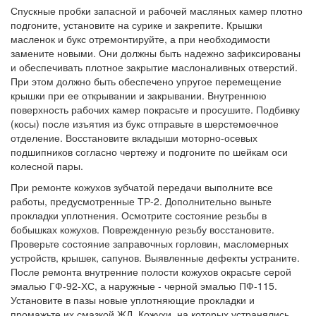
Спускные пробки запасной и рабочей масляных камер плотно
подгоните, установите на сурике и закрепите. Крышки
масленок и букс отремонтируйте, а при необходимости
замените новыми. Они должны быть надежно зафиксированы
и обеспечивать плотное закрытие маслоналивных отверстий.
При этом должно быть обеспечено упругое перемещение
крышки при ее открывании и закрывании. Внутреннюю
поверхность рабочих камер покрасьте и просушите. Подбивку
(косы) после изъятия из букс отправьте в шерстемоечное
отделение. Восстановите вкладыши моторно-осевых
подшипников согласно чертежу и подгоните по шейкам оси
колесной пары.
При ремонте кожухов зубчатой передачи выполните все
работы, предусмотренные ТР-2. Дополнительно выньте
прокладки уплотнения. Осмотрите состояние резьбы в
бобышках кожухов. Поврежденную резьбу восстановите.
Проверьте состояние заправочных горловин, масломерных
устройств, крышек, сапунов. Выявленные дефекты устраните.
После ремонта внутренние полости кожухов окрасьте серой
эмалью ГФ-92-ХС, а наружные - черной эмалью ПФ-115.
Установите в пазы новые уплотняющие прокладки и
промажьте их смазкой ЖД. Кожухи, на которых устранялись