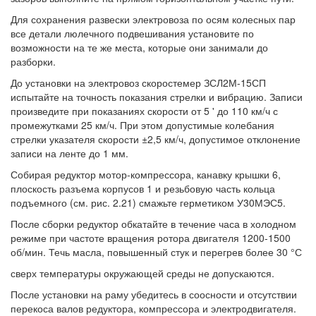
Для сохранения развески электровоза по осям колесных пар
все детали люлечного подвешивания установите по
возможности на те же места, которые они занимали до
разборки.
До установки на электровоз скоростемер ЗСЛ2М-15СП
испытайте на точность показания стрелки и вибрацию. Записи
произведите при показаниях скорости от 5 ' до 110 км/ч с
промежутками 25 км/ч. При этом допустимые колебания
стрелки указателя скорости ±2,5 км/ч, допустимое отклонение
записи на ленте до 1 мм.
Собирая редуктор мотор-компрессора, канавку крышки 6,
плоскость разъема корпусов 1 и резьбовую часть кольца
подъемного (см. рис. 2.21) смажьте герметиком У30МЭС5.
После сборки редуктор обкатайте в течение часа в холодном
режиме при частоте вращения ротора двигателя 1200-1500
об/мин. Течь масла, повышенный стук и перегрев более 30 °С
сверх температуры окружающей среды не допускаются.
После установки на раму убедитесь в соосности и отсутствии
перекоса валов редуктора, компрессора и электродвигателя.