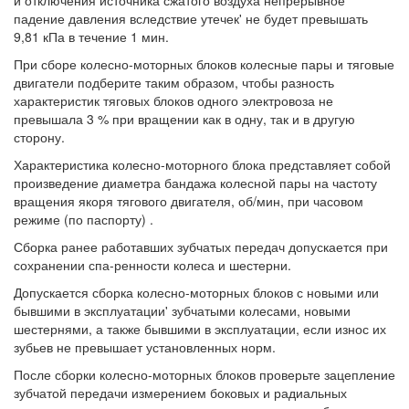
и отключения источника сжатого воздуха непрерывное
падение давления вследствие утечек' не будет превышать
9,81 кПа в течение 1 мин.
При сборе колесно-моторных блоков колесные пары и тяговые
двигатели подберите таким образом, чтобы разность
характеристик тяговых блоков одного электровоза не
превышала 3 % при вращении как в одну, так и в другую
сторону.
Характеристика колесно-моторного блока представляет собой
произведение диаметра бандажа колесной пары на частоту
вращения якоря тягового двигателя, об/мин, при часовом
режиме (по паспорту) .
Сборка ранее работавших зубчатых передач допускается при
сохранении спа-ренности колеса и шестерни.
Допускается сборка колесно-моторных блоков с новыми или
бывшими в эксплуатации' зубчатыми колесами, новыми
шестернями, а также бывшими в эксплуатации, если износ их
зубьев не превышает установленных норм.
После сборки колесно-моторных блоков проверьте зацепление
зубчатой передачи измерением боковых и радиальных