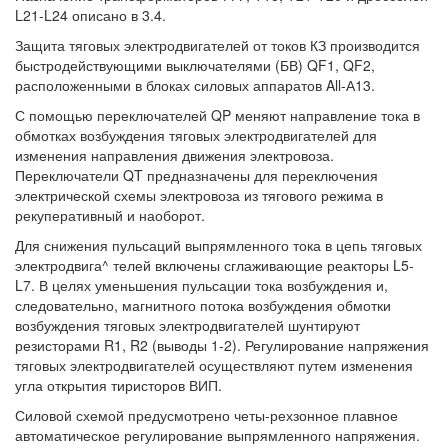
L21-L24 описано в 3.4.
Защита тяговых электродвигателей от токов КЗ производится
быстродействующими выключателями (БВ) QF1, QF2,
расположенными в блоках силовых аппаратов All-А13.
С помощью переключателей QP меняют направление тока в
обмотках возбуждения тяговых электродвигателей для
изменения направления движения электровоза.
Переключатели QT предназначены для переключения
электрической схемы электровоза из тягового режима в
рекуперативный и наоборот.
Для снижения пульсаций выпрямленного тока в цепь тяговых
электродвига^ телей включены сглаживающие реакторы L5-
L7. В целях уменьшения пульсации тока возбуждения и,
следовательно, магнитного потока возбуждения обмотки
возбуждения тяговых электродвигателей шунтируют
резисторами R1, R2 (выводы 1-2). Регулирование напряжения
тяговых электродвигателей осуществляют путем изменения
угла открытия тиристоров ВИП.
Силовой схемой предусмотрено четы-рехзонное плавное
автоматическое регулирование выпрямленного напряжения.