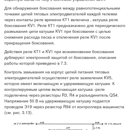
Для обнаружения боксования между равнопотенциальными
точками цепей тяговых электродвигателей каждой тележки
через контакты реле времени КТ1 включена , катушка реле
боксования KV1. Реле КТ1 предназначено для периодического
размыкания цепи катушки KV1 при боксовании с целью
снижения расхода песка и отключения реле KV1 после
прекращения боксования.
Действия реле КТ1 и KV1 при возникновении боксования
дублируют электронной защитой от боксования, описание
работы которой приведено в 7.3.
Контроль замыкания на корпус цепей питания тяговых
электродвигателей осуществляет реле заземления KV5,
которое имеет включающую и удерживающую катушки. К
контролируемым цепям включающая катушка -реле
подключена через резисторы R3, R4 и разъединитель QS4.
Напряжение 50 В на удерживающую катушку подается
проводом Э19 через резистор R94 от контроллера машиниста
(см. рис. 3.13).