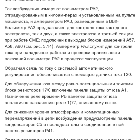
Ток возбуждения измеряют вольтметром РА2,
отградуированным в килоам-перах и установленным на пульте
машиниста, и амперметром РАЗ, размещенным в ВВК-
Вольтметр РА2 предназначен для контроля тока как одного
электровоза, так и двух, а также электровоза и третьей секции
при работе СМЕ; подключен к выходам блоков измерений А57,
А58, А60 (см. рис. 3.14). Амперметр РАЗ.служит для контроля
тока при наладочных работах и проверки правильности
показаний вольтметра РА2 в процессе эксплуатации.
Обратная связь по току с системой автоматического
регулирования обеспечивается с помощью датчика тока Т20.
Для обнаружения юза между равно-потенциальными точками
блока резисторов 1?/0 включены панели защиты от юза А1.
Назначение реле времени РВ панелей защиты от юза
аналогично назначению реле 1(77, описанному выше.
Для снижения уровня атмосферных и коммутационных
перенапряжений в цепи возбуждения предусмотрены панель
конденсаторов С5 и последовательно соединенная в ней
панель резисторов Р41.
От тока перегрузки цепи возбуждения защищены с помощью