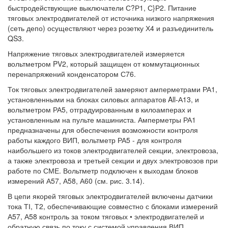
быстродействующие выключатели С?Р1, С}Р2. Питание
тяговых электродвигателей от источника низкого напряжения
(сеть депо) осуществляют через розетку Х4 и разъединитель
QS3.
Напряжение тяговых электродвигателей измеряется
вольтметром PV2, который защищен от коммутационных
перенапряжений конденсатором С76.
Ток тяговых электродвигателей замеряют амперметрами РА1,
установленными на блоках силовых аппаратов All-А13, и
вольтметром РА5, отградуированным в килоамперах и
установленным на пульте машиниста. Амперметры РА1
предназначены для обеспечения возможности контроля
работы каждого ВИП, вольтметр РА5 - для контроля
наибольшего из токов электродвигателей секции, электровоза,
а также электровоза и третьей секции и двух электровозов при
работе по СМЕ. Вольтметр подключен к выходам блоков
измерений А57, А58, А60 (см. рис. 3.14).
В цепи якорей тяговых электродвигателей включены датчики
тока ТІ, Т2, обеспечивающие совместно с блоками измерений
А57, А58 контроль за током тяговых • электродвигателей и
обратную связь по току с системой управления ВИП.