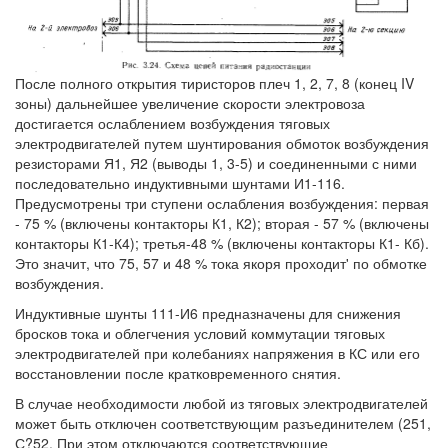
После полного открытия тиристоров плеч 1, 2, 7, 8 (конец IV
зоны) дальнейшее увеличение скорости электровоза
достигается ослаблением возбуждения тяговых
электродвигателей путем шунтирования обмоток возбуждения
резисторами Я1, Я2 (выводы 1, 3-5) и соединенными с ними
последовательно индуктивными шунтами И1-116.
Предусмотрены три ступени ослабления возбуждения: первая
- 75 % (включены контакторы К1, К2); вторая - 57 % (включены
контакторы К1-К4); третья-48 % (включены контакторы К1- Кб).
Это значит, что 75, 57 и 48 % тока якоря проходит' по обмотке
возбуждения.
Индуктивные шунты 111-И6 предназначены для снижения
бросков тока и облегчения условий коммутации тяговых
электродвигателей при колебаниях напряжения в КС или его
восстановлении после кратковременного снятия.
В случае необходимости любой из тяговых электродвигателей
может быть отключен соответствующим разъединителем (251,
С?52. При этом отключаются соответствующие