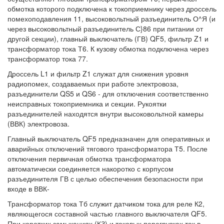
обмотка которого подключена к токоприемнику через дроссель
помехоподавления 11, высоковольтный разъединитель О^Я (и
через высоковольтный разъединитель С}86 при питании от
другой секции), главный выключатель (ГВ) QF5, фильтр Z1 и
трансформатор тока Т6. К кузову обмотка подключена через
трансформатор тока 77.
Дроссель L1 и фильтр Z1 служат для снижения уровня
радиопомех, создаваемых при работе электровоза,
разъединители QS5 и QS6 - для отключения соответственно
неисправных токоприемника и секции. Рукоятки
разъединителей находятся внутри высоковольтной камеры
(ВВК) электровоза.
Главный выключатель QF5 предназначен для оперативных и
аварийных отключений тягового трансформатора Т5. После
отключения первичная обмотка трансформатора
автоматически соединяется накоротко с корпусом
разъединителя ГВ с целью обеспечения безопасности при
входе в ВВК-
Трансформатор тока Тб служит датчиком тока для реле К2,
являющегося составной частью главного выключателя QF5.
При коротких замыканиях (КЗ) и токовых перегрузках ток в