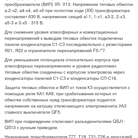
преобразователи (ВИП) VII- V13. Напряжение тяговых обмоток
а.2-х2, а4-х4, аб-хб при холостом ходе (XX) трансформатора
составляет 630 В, напряжение секций а!-1, 1-х1, аЗ-2, 2-хЗ,
а5-3 и 3-х5 - 315 В.
Для снижения уровня атмосферных и коммутационных
перенапряжений к выводам тяговых обмоток подключены
панели конденсаторов С1-СЗ последовательно с резисторами
Я21, Я22 и ограничители перенапряжений F5-/*7.
Для уменьшения потенциала относительно корпуса при
атмосферных перенапряжениях и уровня радиопомех
тяговые обмотки соединены с корпусом электровоза через
конденсаторы панелей С1-СЗ и конденсаторы СП-С16.
Защита тяговых обмоток и ВИП от токов КЗ осуществляется с
помощью реле КА1-КА9, при срабатывании которых от
обмотки собственных нужд трансформатора подается
напряжение на катушку отключающего электромагнита УАЗ
главного выключателя QF5.
ВИП при повреждении отключают разъединителями QSJ1-
QS13 с ручным приводом.
Назначение трансформаторов 777, Т18, Т21-Т26 и дросселей