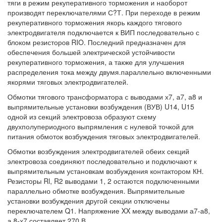
тяги в режим рекуперативного торможения и наоборот
производят переключателями С?Т. При переходе в режим
рекуперативного торможения якорь каждого тягового
электродвигателя подключается к ВИП последовательно с
блоком резисторов RIO. Последний предназначен для
обеспечения большей электрической устойчивости
рекуперативного торможения, а также для улучшения
распределения тока между двумя.параллельно включенными
якорями тяговых электродвигателей.
Обмотки тягового трансформатора с выводами х7, а7, а8 и
выпрямительные установки возбуждения (ВУВ) U14, U15
одной из секций электровоза образуют схему
двухполупериодного выпрямления с нулевой точкой для
питания обмоток возбуждения тяговых электродвигателей.
Обмотки возбуждения электродвигателей обеих секций
электровоза соединяют последовательно и подключают к
выпрямительным установкам возбуждения контактором КН.
Резисторы Rl, R2 выводами 1, 2 остаются подключенными
параллельно обмотке возбуждения. Выпрямительные
установки возбуждения другой секции отключены
переключателем Q1. Напряжение XX между выводами а7-а8,
а.8-х7 составляет 270 В.