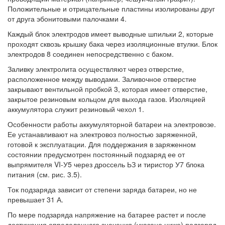
Положительные и отрицательные пластины изолированы друг
от друга эбонитовыми палочками 4.
Каждый блок электродов имеет выводные шпильки 2, которые
проходят сквозь крышку бака через изоляционные втулки. Блок
электродов 8 соединен непосредственно с баком.
Заливку электролита осуществляют через отверстие,
расположенное между выводами. Заливочное отверстие
закрывают вентильной пробкой 3, которая имеет отверстие,
закрытое резиновым кольцом для выхода газов. Изоляцией
аккумулятора служит резиновый чехол 1.
Особенности работы аккумуляторной батареи на электровозе.
Ее устанавливают на электровоз полностью заряженной,
готовой к эксплуатации. Для поддержания в заряженном
состоянии предусмотрен постоянный подзаряд ее от
выпрямителя VI-У5 через дроссель ЬЗ и тиристор У7 блока
питания (см. рис. 3.5).
Ток подзаряда зависит от степени заряда батареи, но не
превышает 31 А.
По мере подзаряда напряжение на батарее растет и после
достижения определенного значения (указано ниже) подзаряд