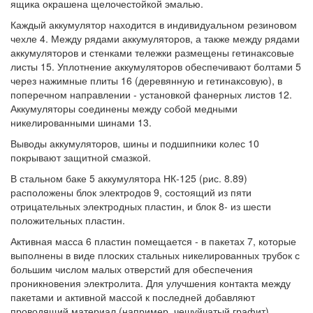
ящика окрашена щелочестойкой эмалью.
Каждый аккумулятор находится в индивидуальном резиновом
чехле 4. Между рядами аккумуляторов, а также между рядами
аккумуляторов и стенками тележки размещены гетинаксовые
листы 15. Уплотнение аккумуляторов обеспечивают болтами 5
через нажимные плиты 16 (деревянную и гетинаксовую), в
поперечном направлении - установкой фанерных листов 12.
Аккумуляторы соединены между собой медными
никелированными шинами 13.
Выводы аккумуляторов, шины и подшипники колес 10
покрывают защитной смазкой.
В стальном баке 5 аккумулятора НК-125 (рис. 8.89)
расположены блок электродов 9, состоящий из пяти
отрицательных электродных пластин, и блок 8- из шести
положительных пластин.
Активная масса 6 пластин помещается - в пакетах 7, которые
выполнены в виде плоских стальных никелированных трубок с
большим числом малых отверстий для обеспечения
проникновения электролита. Для улучшения контакта между
пакетами и активной массой к последней добавляют
проводящий материал (например, чешуйчатый графит).