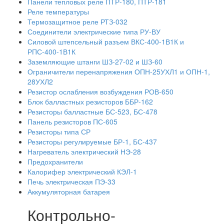
Панели тепловых реле ПТР-180, ПТР-181
Реле температуры
Термозащитное реле РТЗ-032
Соединители электрические типа РУ-ВУ
Силовой штепсельный разъем ВКС-400-1В1К и
РПС-400-1В1К
Заземляющие штанги ШЗ-27-02 и ШЗ-60
Ограничители перенапряжения ОПН-25УХЛ1 и ОПН-1,
28УХЛ2
Резистор ослабления возбуждения РОВ-650
Блок балластных резисторов ББР-162
Резисторы балластные БС-523, БС-478
Панель резисторов ПС-605
Резисторы типа СР
Резисторы регулируемые БР-1, БС-437
Нагреватель электрический НЭ-28
Предохранители
Калорифер электрический КЭЛ-1
Печь электрическая ПЭ-33
Аккумуляторная батарея
Контрольно-