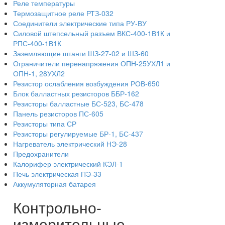
Реле температуры
Термозащитное реле РТЗ-032
Соединители электрические типа РУ-ВУ
Силовой штепсельный разъем ВКС-400-1В1К и
РПС-400-1В1К
Заземляющие штанги ШЗ-27-02 и ШЗ-60
Ограничители перенапряжения ОПН-25УХЛ1 и
ОПН-1, 28УХЛ2
Резистор ослабления возбуждения РОВ-650
Блок балластных резисторов ББР-162
Резисторы балластные БС-523, БС-478
Панель резисторов ПС-605
Резисторы типа СР
Резисторы регулируемые БР-1, БС-437
Нагреватель электрический НЭ-28
Предохранители
Калорифер электрический КЭЛ-1
Печь электрическая ПЭ-33
Аккумуляторная батарея
Контрольно-
измерительные