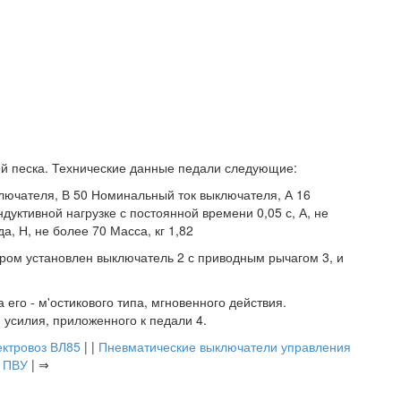
ей песка. Технические данные педали следующие:
ючателя, В 50 Номинальный ток выключателя, А 16
ктивной нагрузке с постоянной времени 0,05 с, А, не
а, Н, не более 70 Масса, кг 1,82
тором установлен выключатель 2 с приводным рычагом 3, и
 его - м'остикового типа, мгновенного действия.
 усилия, приложенного к педали 4.
ктровоз ВЛ85
| |
Пневматические выключатели управления
ПВУ
| ⇒