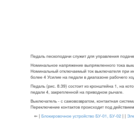
Педаль пескоподачи служит для управления подач
Номинальное напряжение выпрямленного тока выкл
Номинальный отключаемый ток выключателя при инду
более 4 Усилие на педали в диапазоне рабочего ход
Педаль (рис. 8.39) состоит из кронштейна 1, на ко
педали 4, закрепленной на приводном рычаге.
Выключатель - с самовозвратом, контактная система
Переключение контактов происходит под действием
⇐ |
Блокировочное устройство БУ-01, БУ-02
| |
Эле