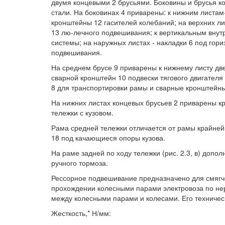
двумя концевыми 2 брусьями. Боковины и брусья ко
стали. На боковинах 4 приварены: к нижним листа
кронштейны 12 гасителей колебаний; на верхних ли
13 лю-лечного подвешивания; к вертикальным внут
системы; на наружных листах - накладки 6 под гор
подвешивания.
На среднем брусе 9 приварены к нижнему листу дв
сварной кронштейн 10 подвески тягового двигателя
8 для транспортировки рамы и сварные кронштейны
На нижних листах концевых брусьев 2 приварены к
тележки с кузовом.
Рама средней тележки отличается от рамы крайней т
18 под качающиеся опоры кузова.
На раме задней по ходу тележки (рис. 2.3, в) до
ручного тормоза.
Рессорное подвешивание предназначено для смягч
прохождении колесными парами электровоза по нер
между колесными парами и колесами. Его техниче
Жесткость,* Н/мм: