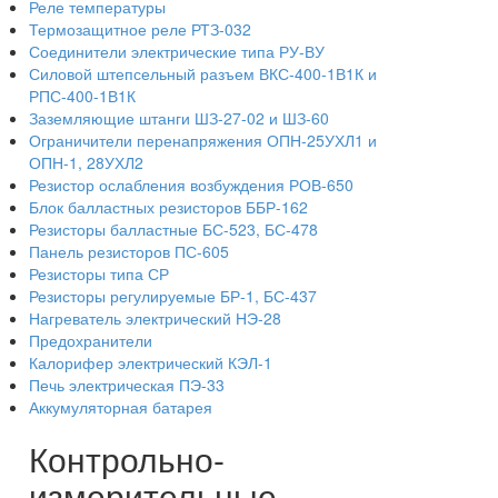
Реле температуры
Термозащитное реле РТЗ-032
Соединители электрические типа РУ-ВУ
Силовой штепсельный разъем ВКС-400-1В1К и
РПС-400-1В1К
Заземляющие штанги ШЗ-27-02 и ШЗ-60
Ограничители перенапряжения ОПН-25УХЛ1 и
ОПН-1, 28УХЛ2
Резистор ослабления возбуждения РОВ-650
Блок балластных резисторов ББР-162
Резисторы балластные БС-523, БС-478
Панель резисторов ПС-605
Резисторы типа СР
Резисторы регулируемые БР-1, БС-437
Нагреватель электрический НЭ-28
Предохранители
Калорифер электрический КЭЛ-1
Печь электрическая ПЭ-33
Аккумуляторная батарея
Контрольно-
измерительные