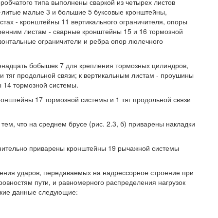
робчатого типа выполнены сваркой из четырех листов
м-литые малые 3 и большие 5 буксовые кронштейны,
стах - кронштейны 11 вертикального ограничителя, опоры
ренним листам - сварные кронштейны 15 и 16 тормозной
изонтальные ограничители и ребра опор люлечного
енадцать бобышек 7 для крепления тормозных цилиндров,
 и тяг продольной связи; к вертикальным листам - проушины
 14 тормозной системы.
ронштейны 17 тормозной системы и 1 тяг продольной связи
ем, что на среднем брусе (рис. 2.3, б) приварены накладки
полнительно приварены кронштейны 19 рычажной системы
ения ударов, передаваемых на надрессорное строение при
овностям пути, и равномерного распределения нагрузок
ские данные следующие: