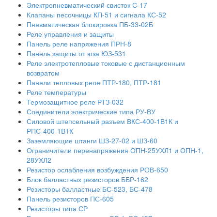
Электропневматический свисток С-17
Клапаны песочницы КП-51 и сигнала КС-52
Пневматическая блокировка ПБ-33-02Б
Реле управления и защиты
Панель реле напряжения ПРН-8
Панель защиты от юза ЮЗ-531
Реле электротепловые токовые с дистанционным
возвратом
Панели тепловых реле ПТР-180, ПТР-181
Реле температуры
Термозащитное реле РТЗ-032
Соединители электрические типа РУ-ВУ
Силовой штепсельный разъем ВКС-400-1В1К и
РПС-400-1В1К
Заземляющие штанги ШЗ-27-02 и ШЗ-60
Ограничители перенапряжения ОПН-25УХЛ1 и ОПН-1,
28УХЛ2
Резистор ослабления возбуждения РОВ-650
Блок балластных резисторов ББР-162
Резисторы балластные БС-523, БС-478
Панель резисторов ПС-605
Резисторы типа СР