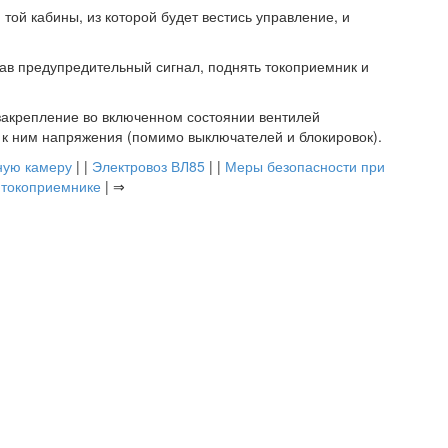
той кабины, из которой будет вестись управление, и
ав предупредительный сигнал, поднять токоприемник и
закрепление во включенном состоянии вентилей
 к ним напряжения (помимо выключателей и блокировок).
ную камеру
| |
Электровоз ВЛ85
| |
Меры безопасности при
 токоприемнике
| ⇒