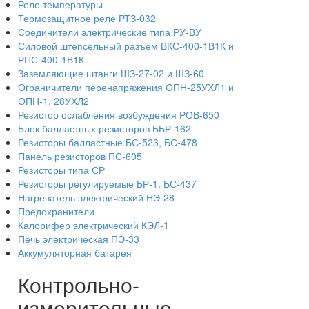
Реле температуры
Термозащитное реле РТЗ-032
Соединители электрические типа РУ-ВУ
Силовой штепсельный разъем ВКС-400-1В1К и
РПС-400-1В1К
Заземляющие штанги ШЗ-27-02 и ШЗ-60
Ограничители перенапряжения ОПН-25УХЛ1 и
ОПН-1, 28УХЛ2
Резистор ослабления возбуждения РОВ-650
Блок балластных резисторов ББР-162
Резисторы балластные БС-523, БС-478
Панель резисторов ПС-605
Резисторы типа СР
Резисторы регулируемые БР-1, БС-437
Нагреватель электрический НЭ-28
Предохранители
Калорифер электрический КЭЛ-1
Печь электрическая ПЭ-33
Аккумуляторная батарея
Контрольно-
измерительные