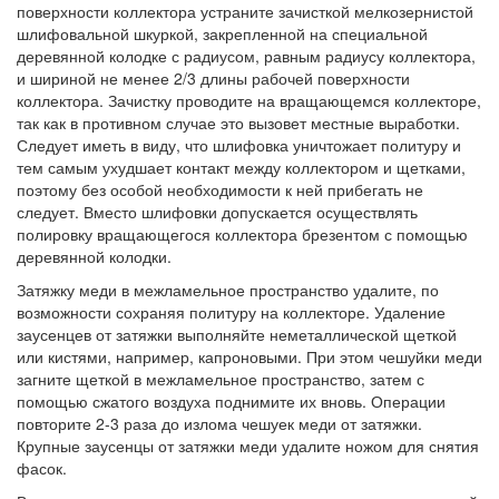
поверхности коллектора устраните зачисткой мелкозернистой
шлифовальной шкуркой, закрепленной на специальной
деревянной колодке с радиусом, равным радиусу коллектора,
и шириной не менее 2/3 длины рабочей поверхности
коллектора. Зачистку проводите на вращающемся коллекторе,
так как в противном случае это вызовет местные выработки.
Следует иметь в виду, что шлифовка уничтожает политуру и
тем самым ухудшает контакт между коллектором и щетками,
поэтому без особой необходимости к ней прибегать не
следует. Вместо шлифовки допускается осуществлять
полировку вращающегося коллектора брезентом с помощью
деревянной колодки.
Затяжку меди в межламельное пространство удалите, по
возможности сохраняя политуру на коллекторе. Удаление
заусенцев от затяжки выполняйте неметаллической щеткой
или кистями, например, капроновыми. При этом чешуйки меди
загните щеткой в межламельное пространство, затем с
помощью сжатого воздуха поднимите их вновь. Операции
повторите 2-3 раза до излома чешуек меди от затяжки.
Крупные заусенцы от затяжки меди удалите ножом для снятия
фасок.