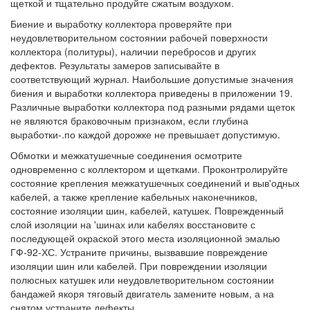
щеткой и тщательно продуйте сжатым воздухом.
Биение и выработку коллектора проверяйте при
неудовлетворительном состоянии рабочей поверхности
коллектора (политуры), наличии перебросов и других
дефектов. Результаты замеров записывайте в
соответствующий журнал. Наибольшие допустимые значения
биения и выработки коллектора приведены в приложении 19.
Различные выработки коллектора под разными рядами щеток
не являются браковочным признаком, если глубина
выработки-.по каждой дорожке не превышает допустимую.
Обмотки и межкатушечные соединения осмотрите
одновременно с коллектором и щетками. Проконтролируйте
состояние крепления межкатушечных соединений и выв'одных
кабелей, а также крепление кабельных наконечников,
состояние изоляции шин, кабелей, катушек. Поврежденный
слой изоляции на 'шинах или кабелях восстановите с
последующей окраской этого места изоляционной эмалью
ГФ-92-ХС. Устраните причины, вызвавшие повреждение
изоляции шин или кабелей. При повреждении изоляции
полюсных катушек или неудовлетворительном состоянии
бандажей якоря тяговый двигатель замените новым, а на
снятом устраните дефекты.