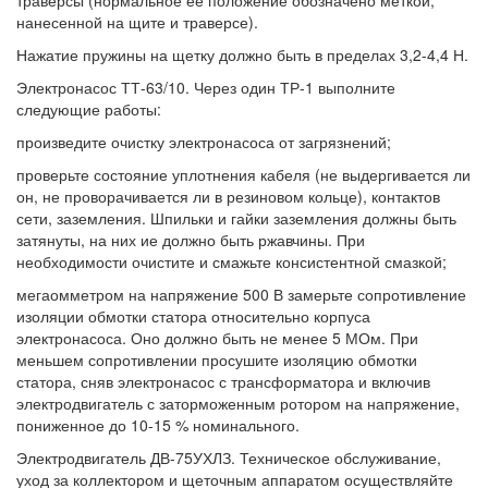
траверсы (нормальное ее положение обозначено меткой,
нанесенной на щите и траверсе).
Нажатие пружины на щетку должно быть в пределах 3,2-4,4 Н.
Электронасос ТТ-63/10. Через один ТР-1 выполните
следующие работы:
произведите очистку электронасоса от загрязнений;
проверьте состояние уплотнения кабеля (не выдергивается ли
он, не проворачивается ли в резиновом кольце), контактов
сети, заземления. Шпильки и гайки заземления должны быть
затянуты, на них ие должно быть ржавчины. При
необходимости очистите и смажьте консистентной смазкой;
мегаомметром на напряжение 500 В замерьте сопротивление
изоляции обмотки статора относительно корпуса
электронасоса. Оно должно быть не менее 5 МОм. При
меньшем сопротивлении просушите изоляцию обмотки
статора, сняв электронасос с трансформатора и включив
электродвигатель с заторможенным ротором на напряжение,
пониженное до 10-15 % номинального.
Электродвигатель ДВ-75УХЛЗ. Техническое обслуживание,
уход за коллектором и щеточным аппаратом осуществляйте