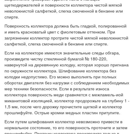
щеткодержателей и поверхности коллектора чистой мягкой
неволокнистой салфеткой, слегка смоченной в бензине или
спирте.
Поверхность коллектора должна быть гладкой, полированной
и иметь красноватый цвет с фиолетовым оттенком. При
загрязнении коллектор протрите чистой мягкой неволокнистой
салфеткой, слегка смоченной в бензине или спирте.
Если на коллекторе имеются значительные следы обгара,
произведите чистку стеклянной бумагой № 180-220,
навернутой на деревянную колодку, которая хорошо пригнана
по окружности коллектора. Шлифование коллектора без
колодки недопустимо. Его можно выполнять при полных
оборотах двигателя без нагрузки с соблюдением необходимых
мер техники безопасности. Если в результате износа
коллектора поверхность меди сравняется с межламель-иой
миканитовой изоляцией, коллектор продорожьте на глубину 1 -
1,5 мм, после чего дорожку прочистите щеткой и коллектор
прошлифуйте. Острые кромки медных пластин притупите.
Если путем шлифования коллектор невозможно привести в
нормальное состояние, то его поверхность проточите и затем
прошлифуйте. Проточку коллектора производите только в