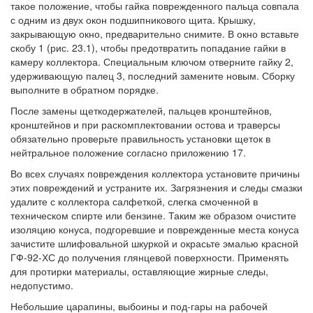
такое положение, чтобы гайка поврежденного пальца совпала
с одним из двух окон подшипникового щита. Крышку,
закрывающую окно, предварительно снимите. В окно вставьте
скобу 1 (рис. 23.1), чтобы предотвратить попадание гайки в
камеру коллектора. Специальным ключом отверните гайку 2,
удерживающую палец 3, последний замените новым. Сборку
выполните в обратном порядке.
После замены щеткодержателей, пальцев кронштейнов,
кронштейнов и при раскомплектовании остова и траверсы
обязательно проверьте правильность установки щеток в
нейтральное положение согласно приложению 17.
Во всех случаях повреждения коллектора установите причины
этих повреждений и устраните их. Загрязнения и следы смазки
удалите с коллектора салфеткой, слегка смоченной в
техническом спирте или бензине. Таким же образом очистите
изоляцию конуса, подгоревшие и поврежденные места конуса
зачистите шлифовальной шкуркой и окрасьте эмалью красной
ГФ-92-ХС до получения глянцевой поверхности. Применять
для протирки материалы, оставляющие жирные следы,
недопустимо.
Небольшие царапины, выбоины и под-гары на рабочей