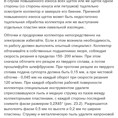
В случае повышенного износа всех щеток или же щеток одной
стороны (со стороны конуса или петушков) тщательно
осмотрите коллектор и замерьте его биение. Причиной
повышенного износа щеток может быть недостаточно
тщательная обработка коллектора или же выступание
отдельных пластин меж-ламельной изоляции..
Обточки и продорожки коллектора непосредственно на
электровозе избегайте. Если в этом возникла необходимость,
то работу должен выполнять опытный специалист. Коллектор
обтачивайте в собственных подшипниках якоря, соблюдая
скорость резания в пределах 150- 200 м/мин. При этом
сначала обточите его резцом из твердого сплава, а потом
прошлифуйте шлифбруском. При проточке резцом из твердого
сплава подача суппорта должна быть 0,15 мм, а при чистовой
обточке - 0,045 мм на каждый оборот при скорости резания
120 м/мин. При каждой обработке рабочей поверхности
коллектора специальным инструментом удалите
спрессовавшуюся пыль и медную стружку из пазов между
коллекторными пластинами, с каждой стороны последней
снимите фаски размером 0,2X45° (рис. 23.2). Разрешается
выполнять фаски 0,5 мм по высоте и 0,2 мм по ширине
пластины. Стружку и металлическую пыль удалите капроновой