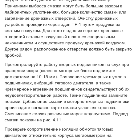
Причинами выброса смазки могут быть большие зазоры в
лабиринтных уплотнениях, большое количество смазки или
загрязнение дренажных отверстий. Очистку дренажных
устройств проводите через один ТР-1 путем продувки их
сжатым воздухом. Для этого в одно из верхних дренажных
отверстий вставьте воздушный шланг со специальным
наконечником и осуществите продувку дренажей воздухом.
Другое рядом расположенное отверстие должно быть закрыто
пробкой.
Проконтролируйте работу якорных подшипников на слух при
вращении якоря (колесно-моторные блоки поднимите
домкратами на 10-15 мм). Появление чрезмерных шумов в
подшипниках, вибраций тягового двигателя, а также
чрезмерное нагревание подшипников свидетельствуют об их
неудовлетворительной работе. Такие подшипники замените
новыми. Добавление смазки в моторно-якорные подшипники
производите согласно карте смазки узлов электровоза.
Смешивание смазок различных марок недопустимо. Подвод
смазки показан на рис. 4.11.
Проверьте сопротивление изоляции обмоток тяговых
двигателей относительно корпуса мегаомметром на