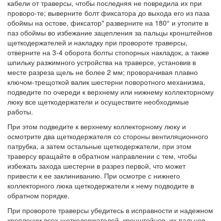
кабели от траверсы, чтобы последняя не повредила их при
проворо-те; выверните болт фиксатора до выхода его из паза
обоймы на остове, фиксатор" разверните на 180° и утопите в
паз обоймы во избежание зацепления за пальцы кронштейнов
щеткодержателей и накладку при провороте траверсы,
отверните на 3-4 оборота болты стопорных накладок, а также
шпильку разжимного устройства на траверсе, установив в
месте разреза щель не более 2 мм; проворачивая плавно
ключом-трещоткой валик шестерни поворотного механизма,
подведите по очереди к верхнему или нижнему коллекторному
люку все щеткодержатели и осуществите необходимые
работы.
При этом подведите к верхнему коллекторному люку и
осмотрите два щеткодержателя со стороны вентиляционного
патрубка, а затем остальные щеткодержатели, при этом
траверсу вращайте в обратном направлении с тем, чтобы
избежать захода шестерни в разрез первой, что может
привести к ее заклиниванию. При осмотре с нижнего
коллекторного люка щеткодержатели к нему подводите в
обратном порядке.
При провороте траверсы убедитесь в исправности и надежном
креплении всех щеткодержателей, кронштейнов, их пальцев,