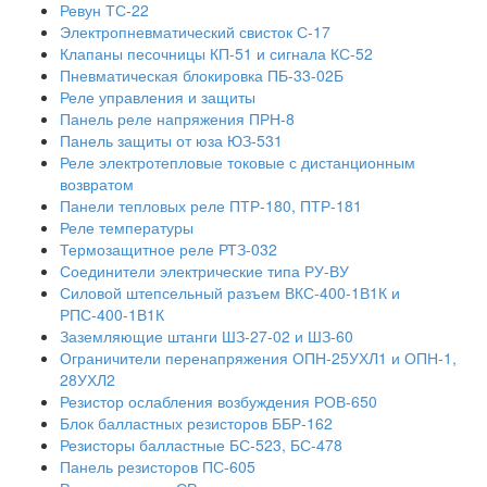
Ревун ТС-22
Электропневматический свисток С-17
Клапаны песочницы КП-51 и сигнала КС-52
Пневматическая блокировка ПБ-33-02Б
Реле управления и защиты
Панель реле напряжения ПРН-8
Панель защиты от юза ЮЗ-531
Реле электротепловые токовые с дистанционным
возвратом
Панели тепловых реле ПТР-180, ПТР-181
Реле температуры
Термозащитное реле РТЗ-032
Соединители электрические типа РУ-ВУ
Силовой штепсельный разъем ВКС-400-1В1К и
РПС-400-1В1К
Заземляющие штанги ШЗ-27-02 и ШЗ-60
Ограничители перенапряжения ОПН-25УХЛ1 и ОПН-1,
28УХЛ2
Резистор ослабления возбуждения РОВ-650
Блок балластных резисторов ББР-162
Резисторы балластные БС-523, БС-478
Панель резисторов ПС-605