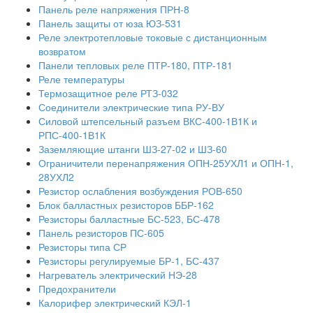
Панель реле напряжения ПРН-8
Панель защиты от юза ЮЗ-531
Реле электротепловые токовые с дистанционным
возвратом
Панели тепловых реле ПТР-180, ПТР-181
Реле температуры
Термозащитное реле РТЗ-032
Соединители электрические типа РУ-ВУ
Силовой штепсельный разъем ВКС-400-1В1К и
РПС-400-1В1К
Заземляющие штанги ШЗ-27-02 и ШЗ-60
Ограничители перенапряжения ОПН-25УХЛ1 и ОПН-1,
28УХЛ2
Резистор ослабления возбуждения РОВ-650
Блок балластных резисторов ББР-162
Резисторы балластные БС-523, БС-478
Панель резисторов ПС-605
Резисторы типа СР
Резисторы регулируемые БР-1, БС-437
Нагреватель электрический НЭ-28
Предохранители
Калорифер электрический КЭЛ-1