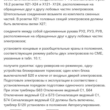
16.2 розетки Х21-Х24 и Х121- Х124, расположенные на
обращенных друг к другу лобовых частях электровозов.
Штепсельные соединения возьмите из комплекта сменных
частей. В розетки Х21 головных секций электровозов должны
быть включены вилки Х27;
соедините между собой одноименные рукава РУ2, РУЗ, РУ8,
расположенные на обращенных друг к другу лобовых частях
электровозов;
установите концевые и разобщительные краны в положения,
соответствующие режиму работы двух электровозов по СМЕ,
указанные в табл. 10.1;
получите рукоятки: одну-реверсив-но-режимную, одну-
устройства блокирования тормозов; один ключ блока
выключателей Б20 и ключи от входных дверей электровозов.
Подготовьте электровозы к эксплуатации в соответствии с
установленным порядком подготовки одиночного электровоза.
При этом тумблеры Б63 Отключение ведомый С1, Б64
Отключение ведомый С2 и Б73 Сигнализация ведомый С1,
Б74 Сигнализация ведомый С2 должны быть включены,
тумблер Б120 установлен в положение Авторегулирование.