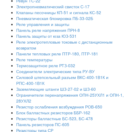
Ревун ТС-22
Электропневматический свисток С-17
Клапаны песочницы КП-51 и сигнала КС-52
Пневматическая блокировка ПБ-33-02Б
Реле управления и защиты
Панель реле напряжения ПРН-8
Панель защиты от юза ЮЗ-531
Реле электротепловые токовые с дистанционным
возвратом
Панели тепловых реле ПТР-180, ПТР-181
Реле температуры
Термозащитное реле РТЗ-032
Соединители электрические типа РУ-ВУ
Силовой штепсельный разъем ВКС-400-1В1К и
РПС-400-1В1К
Заземляющие штанги ШЗ-27-02 и ШЗ-60
Ограничители перенапряжения ОПН-25УХЛ1 и ОПН-1,
28УХЛ2
Резистор ослабления возбуждения РОВ-650
Блок балластных резисторов ББР-162
Резисторы балластные БС-523, БС-478
Панель резисторов ПС-605
Резисторы типа СР