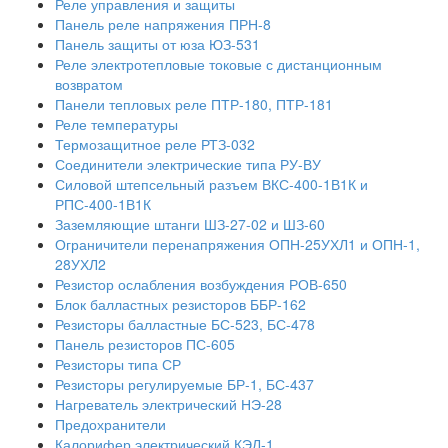
Реле управления и защиты
Панель реле напряжения ПРН-8
Панель защиты от юза ЮЗ-531
Реле электротепловые токовые с дистанционным
возвратом
Панели тепловых реле ПТР-180, ПТР-181
Реле температуры
Термозащитное реле РТЗ-032
Соединители электрические типа РУ-ВУ
Силовой штепсельный разъем ВКС-400-1В1К и
РПС-400-1В1К
Заземляющие штанги ШЗ-27-02 и ШЗ-60
Ограничители перенапряжения ОПН-25УХЛ1 и ОПН-1,
28УХЛ2
Резистор ослабления возбуждения РОВ-650
Блок балластных резисторов ББР-162
Резисторы балластные БС-523, БС-478
Панель резисторов ПС-605
Резисторы типа СР
Резисторы регулируемые БР-1, БС-437
Нагреватель электрический НЭ-28
Предохранители
Калорифер электрический КЭЛ-1