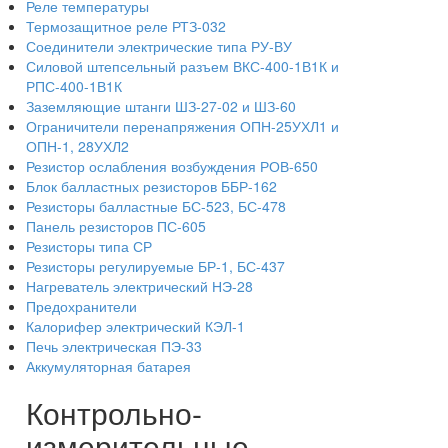
Реле температуры
Термозащитное реле РТЗ-032
Соединители электрические типа РУ-ВУ
Силовой штепсельный разъем ВКС-400-1В1К и
РПС-400-1В1К
Заземляющие штанги ШЗ-27-02 и ШЗ-60
Ограничители перенапряжения ОПН-25УХЛ1 и
ОПН-1, 28УХЛ2
Резистор ослабления возбуждения РОВ-650
Блок балластных резисторов ББР-162
Резисторы балластные БС-523, БС-478
Панель резисторов ПС-605
Резисторы типа СР
Резисторы регулируемые БР-1, БС-437
Нагреватель электрический НЭ-28
Предохранители
Калорифер электрический КЭЛ-1
Печь электрическая ПЭ-33
Аккумуляторная батарея
Контрольно-
измерительные