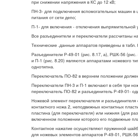
при снижении напряжения в КС до 12 кВ;
ПН-3- для подключения вспомогательных машин в 
питания от сети депо;
П-1- для включения - отключения выпрямительной 
Все разъединители и переключатели рассчитаны н
Технические .данные аппаратов приведены в табл. 8
Разъединители Р-49-01 (рис. 8.17, а), РШК-56 (рис. 
и П-1 (рис. 8.20) являются аппаратами ножевого т
однотипна.
Переключатель ПО-82 в верхнем положении долже
Переключатели ПН-3 и П-1 включают в себя три но
переключатель ПО-82 и разъединитель Р-49-01- од
Ножевой элемент переключателя и разъединителя 
контактного ножа 2, неподвижных контактных плас
пластина (для переключателя) или нижняя (для ра
включенном положении которого его подвижные пл
Контактное нажатие осуществляют пружинной шайб
для ножевых элементов аппаратов Р-49-01, РШК-56 