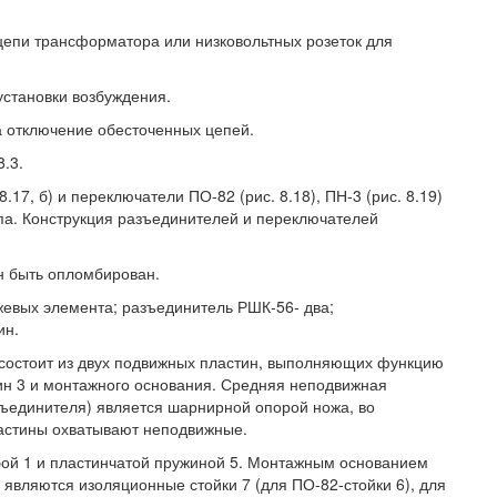
цепи трансформатора или низковольтных розеток для
установки возбуждения.
а отключение обесточенных цепей.
.3.
8.17, б) и переключатели ПО-82 (рис. 8.18), ПН-3 (рис. 8.19)
ипа. Конструкция разъединителей и переключателей
н быть опломбирован.
жевых элемента; разъединитель РШК-56- два;
ин.
состоит из двух подвижных пластин, выполняющих функцию
тин 3 и монтажного основания. Средняя неподвижная
зъединителя) является шарнирной опорой ножа, во
астины охватывают неподвижные.
ой 1 и пластинчатой пружиной 5. Монтажным основанием
являются изоляционные стойки 7 (для ПО-82-стойки 6), для