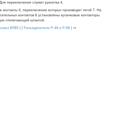
 Для переключения служит рукоятка 4.
контакты б, переключение которых производят тягой 7. На
гательных контактов 6 установлены кулачковые контакторы
ную отключающей штангой.
ровоз ВЛ85
| |
Разъединители Р-48 и Р-88
| ⇒