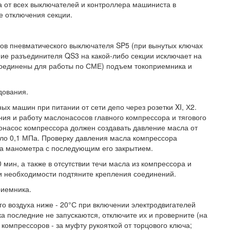
а от всех выключателей и контроллера машиниста в
е отключения секции.
тов пневматического выключателя SP5 (при вынутых ключах
ние разъединителя QS3 на какой-либо секции исключает на
 соединены для работы по СМЕ) подъем токоприемника и
дования.
ых машин при питании от сети депо через розетки XI, Х2.
ия и работу маслонасосов главного компрессора и тягового
насос компрессора должен создавать давление масла от
оло 0,1 МПа. Проверку давления масла компрессора
а манометра с последующим его закрытием.
мин, а также в отсутствии течи масла из компрессора и
и необходимости подтяните крепления соединений.
риемника.
о воздуха ниже - 20°С при включении электродвигателей
а последние не запускаются, отключите их и проверните (на
компрессоров - за муфту рукояткой от торцового ключа;