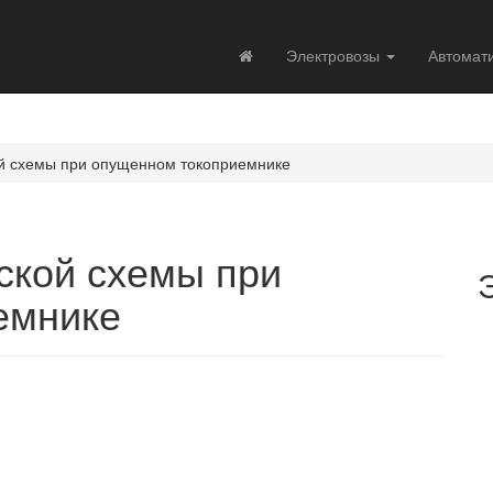
Электровозы
Автомат
ой схемы при опущенном токоприемнике
ской схемы при
емнике