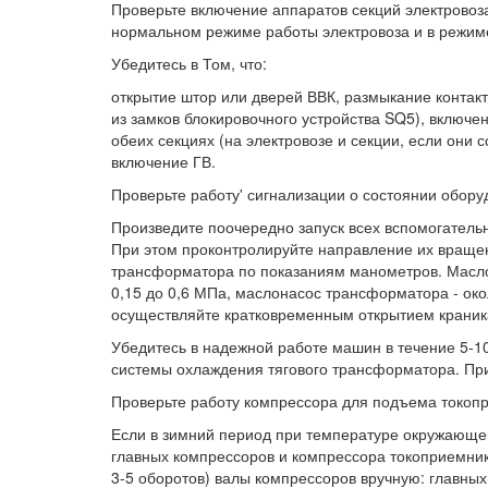
Проверьте включение аппаратов секций электровоз
нормальном режиме работы электровоза и в режим
Убедитесь в Том, что:
открытие штор или дверей ВВК, размыкание контак
из замков блокировочного устройства SQ5), включе
обеих секциях (на электровозе и секции, если они
включение ГВ.
Проверьте работу' сигнализации о состоянии обору
Произведите поочередно запуск всех вспомогательн
При этом проконтролируйте направление их вращен
трансформатора по показаниям манометров. Масло
0,15 до 0,6 МПа, маслонасос трансформатора - ок
осуществляйте кратковременным открытием краник
Убедитесь в надежной работе машин в течение 5-10 
системы охлаждения тягового трансформатора. Пр
Проверьте работу компрессора для подъема токоп
Если в зимний период при температуре окружающег
главных компрессоров и компрессора токоприемник
3-5 оборотов) валы компрессоров вручную: главных 