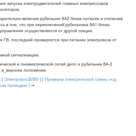
ния запуска электродвигателей главных компрессоров
тиляторов.
варительно включив рубильник 8А2 блока питания и отключив
есь в том, что при переключений'рубильника 8А1 блока
управления осуществляется от другой секции.
я ГВ, последний проверяется при питании электровоза от
вной сигнализации.
рической и пневматической сетей депо и рубильник 8А-2
е в_верхнее положение.
| |
Электровоз ВЛ85
| |
Проверка электрической схемы под
ным проводом
| ⇒