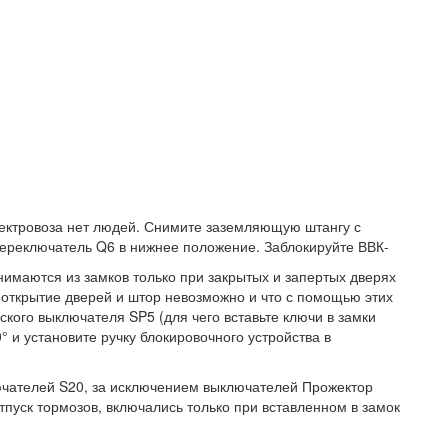
электровоза нет людей. Снимите заземляющую штангу с
ереключатель Q6 в нижнее положение. Заблокируйте ВВК-
нимаются из замков только при закрытых и запертых дверях
х открытие дверей и штор невозможно и что с помощью этих
кого выключателя SP5 (для чего вставьте ключи в замки
° и установите ручку блокировочного устройства в
ючателей S20, за исключением выключателей Прожектор
Отпуск тормозов, включались только при вставленном в замок