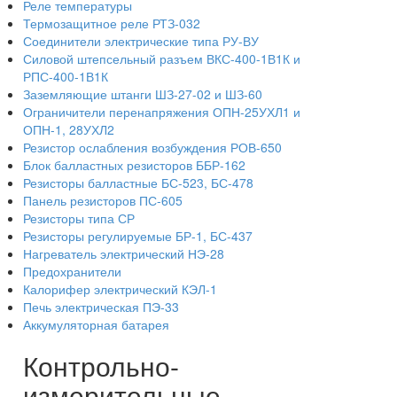
Реле температуры
Термозащитное реле РТЗ-032
Соединители электрические типа РУ-ВУ
Силовой штепсельный разъем ВКС-400-1В1К и
РПС-400-1В1К
Заземляющие штанги ШЗ-27-02 и ШЗ-60
Ограничители перенапряжения ОПН-25УХЛ1 и
ОПН-1, 28УХЛ2
Резистор ослабления возбуждения РОВ-650
Блок балластных резисторов ББР-162
Резисторы балластные БС-523, БС-478
Панель резисторов ПС-605
Резисторы типа СР
Резисторы регулируемые БР-1, БС-437
Нагреватель электрический НЭ-28
Предохранители
Калорифер электрический КЭЛ-1
Печь электрическая ПЭ-33
Аккумуляторная батарея
Контрольно-
измерительные