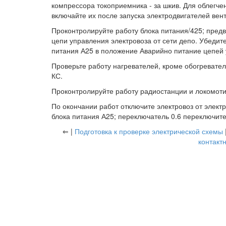
компрессора токоприемника - за шкив. Для облегче
включайте их после запуска электродвигателей вен
Проконтролируйте работу блока питания/425; пред
цепи управления электровоза от сети депо. Убедит
питания А25 в положение Аварийно питание цепей 
Проверьте работу нагревателей, кроме обогревател
КС.
Проконтролируйте работу радиостанции и локомоти
По окончании работ отключите электровоз от элект
блока питания А25; переключатель 0.6 переключит
⇐ |
Подготовка к проверке электрической схемы
контакт