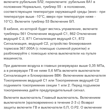
включите рубильник 5Л2; переключите: рубильник 8А1 в
положение Нормально, тумблер 55 - в положение,
соответствующее температуре окружающей среды (вниз - при
температуре выше -10°С, вверх-при температуре ниже -
10°С). Включите тумблер 53 Включение БП.
В кабине, из которой будет вестись управление, включите
тумблеры 561 Отключение ведущий С1, 862 Отключение
ведущий С 2, 871 Сигнализация ведущий С1, 872
Сигнализация, ведущий С2, устройство блокирования
тормозов 367.000А (с помощью съемной рукоятки) и
разблокируйте с помощью ключа выключатели на пульте
машиниста.
При давлении воздуха в главных резервуарах выше 0,35 МПа,
а в резервуаре ГВ не ниже 0,6 МПа включите выключатели
Сигнализация и Блокирование ВВК- Включением выключателя
Токоприемник ведущий С1 или Токоприемник ведущий С2
поднимите токоприемник секции 1 или 2. Перед подъемом
токоприемника дайте предупредительный сигнал.
Включите выключатель Главный выключатель. Включением
выключателя (кратковременно в течение 2-3 с) Возврат
защиты включите ГВ и выключатели 0,П, О.Р2. О включении