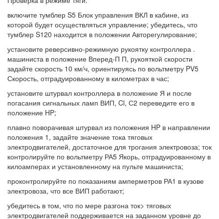
Проверка в режиме тяги:
включите тумблер S5 Блок управления ВКЛ в кабине, из
которой будет осуществляться управление; убедитесь, что
тумблер S120 находится в положении Авторегулирование;
установите реверсивно-режимную рукоятку контроллера .
машиниста в положение Вперед-П П, рукояткой скорости
задайте скорость 10 км/ч, ориентируясь по вольтметру PV5
Скорость, отградуированному в километрах в час;
установите штурвал контроллера в положение Я и после
погасания сигнальных ламп ВИП, Cl, С2 переведите его в
положение HP;
плавно поворачивая штурвал из положения HP в направлении
положения 1, задайте значение тока тяговых
электродвигателей, достаточное для трогания электровоза; ток
контролируйте по вольтметру РА5 Якорь, отградуированному в
килоамперах и установленному на пульте машиниста;
проконтролируйте по показаниям амперметров РА1 в кузове
электровоза, что все ВИП работают;
убедитесь в том, что по мере разгона ток> тяговых
электродвигателей поддерживается на заданном уровне до