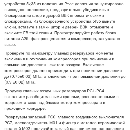
устройства 5<35 из положения Реле давления зашунтировано
в исходное положение, предварительно убедившись в
блокировании штор и дверей ВВК пневматическими
блокировками. Из блокировочного устройства 5(35 выньте
ключи, вставьте в замки штор и дверей ВВК, отомкните и
включите ГВ этой секции. Проконтролируйте работу блока
питания А25, фазорасщепителя и компрессора, как указано
выше.
Проверьте по манометру главных резервуаров моменты
включения и отключения компрессоров при понижении и
повышении давления - сжатого воздуха. Включение
компрессоров должно происходить при понижении давления
до (0,75±0,02) МПа, отключение - при повышении давления до
(0,9 ±0,02) МПа.
Продувку главных воздушных резервуаров РС1-РС4
выполните разобщительными кранами, расположенными в
торцовом отсеке над блоком мотор-компрессора и в
проходном коридоре.
Резервуары запасный РС6, главного воздушного выключателя
РС7, маслоотделитель М01 и фильтр с металло-керамической
вставкой М02 продувайте каждый раз при смене направления