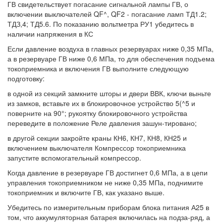
ГВ свидетельствует погасание сигнальной лампы ГВ, о
включении выключателей QF^, QF2 - погасание ламп ТД1.2;
ТДЗ,4; ТД5.6. По показанию вольтметра РУ1 убедитесь в
наличии напряжения в КС
Если давление воздуха в главных резервуарах ниже 0,35 МПа,
а в резервуаре ГВ ниже 0,6 МПа, то для обеспечения подъема
токоприемника и включения ГВ выполните следующую
подготовку:
в одной из секций замкните шторы и двери ВВК, ключи выньте
из замков, вставьте их в блокировочное устройство 5(^5 и
поверните на 90°; рукоятку блокировочного устройства
переведите в положение Реле давления зашун-тировано;
в другой секции закройте краны КН6, КН7, КН8, КН25 и
включением выключателя Компрессор токоприемника
запустите вспомогательный компрессор.
Когда давление в резервуаре ГВ достигнет 0,6 МПа, а в цепи
управления токоприемником не ниже 0,35 МПа, поднимите
токоприемник и включите ГВ, как указано выше.
Убедитесь по измерительным приборам блока питания А25 в
том, что аккумуляторная батарея включилась на подза-ряд, а