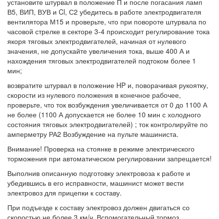
установите штурвал в положение П и после погасания ламп
В5, ВИП, ВУВ и Cl, С2 убедитесь в работе электродвигателя
вентилятора М15 и проверьте, что при повороте штурвала по
часовой стрелке в секторе 3-4 происходит регулирование тока
якоря тяговых электродвигателей, начиная от нулевого
значения, не допускайте увеличения тока, выше 400 А и
нахождения тяговых электродвигателей подтоком более 1
мин;
возвратите штурвал в положение HP и, поворачивая рукоятку,
скорости из нулевого положения в конечное рабочее,
проверьте, что ток возбуждения увеличивается от 0 до 1100 А
не более (1100 А допускается не более 10 мин с холодного
состояния тяговых электродвигателей) ; ток контролируйте по
амперметру РА2 Возбуждение на пульте машиниста.
Внимание! Проверка на стоянке в режиме электрического
торможения при автоматическом регулировании запрещается!
Выполнив описанную подготовку электровоза к работе и
убедившись в его исправности, машинист может вести
электровоз для прицепки к составу.
При подъезде к составу электровоз должен двигаться со
скоростью не более 3 км/ч. Вспомогательный тормоз