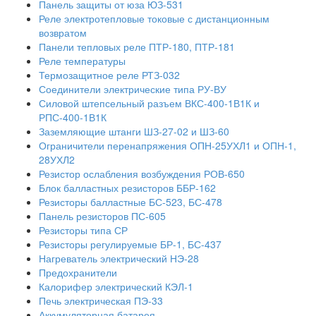
Панель защиты от юза ЮЗ-531
Реле электротепловые токовые с дистанционным
возвратом
Панели тепловых реле ПТР-180, ПТР-181
Реле температуры
Термозащитное реле РТЗ-032
Соединители электрические типа РУ-ВУ
Силовой штепсельный разъем ВКС-400-1В1К и
РПС-400-1В1К
Заземляющие штанги ШЗ-27-02 и ШЗ-60
Ограничители перенапряжения ОПН-25УХЛ1 и ОПН-1,
28УХЛ2
Резистор ослабления возбуждения РОВ-650
Блок балластных резисторов ББР-162
Резисторы балластные БС-523, БС-478
Панель резисторов ПС-605
Резисторы типа СР
Резисторы регулируемые БР-1, БС-437
Нагреватель электрический НЭ-28
Предохранители
Калорифер электрический КЭЛ-1
Печь электрическая ПЭ-33
Аккумуляторная батарея