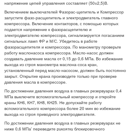
напряжение цепей управления составляет (50±2,5)В.
Включением выключателей Фазорас-щепитель и Компрессор
запустите фазо-расщепитель и электродвигатель главного
компрессора. Включение контакторов, с помощью которых
подается напряжение к фазорасщепителю и
электродвигателю компрессора, сигнализируется погасанием
сигнальных ламп ФР и М/С. Убедитесь в работе
фазорасщепителя и компрессора. По манометру проверьте
работу маслонасоса компрессора. Масло-насос должен
создавать давление масла от 0,15 до 0,6 МПа. Во избежание
выхода из строя манометра маслона-соса кран,
установленный перед масло-насосом, должен быть постоянно
закрыт. Открытие крана производите только при проверке
давления масла в компрессоре.
По достижении давления воздуха в главных резервуарах 0,4
МПа выключите вспомогательный компрессор и откройте
краны КН6, КН7, КН8, КН25. Не допускайте работу
вспомогательного компрессора более 20 мин во избежание
выхода нз строя приводного электродвигателя.
По достижении давления воздуха в главных резервуарах не
ниже 0,6 МПа' переведите рукоятку блокировочного