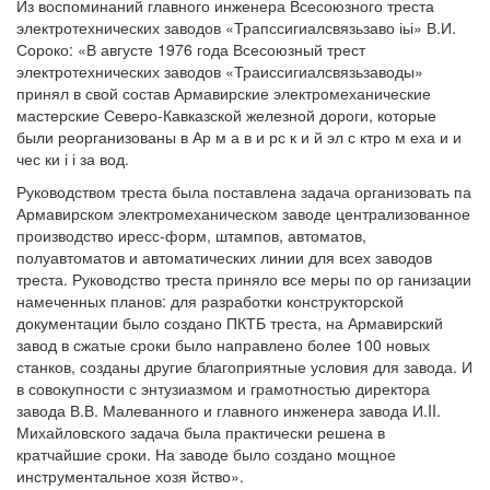
Из воспоминаний главного инженера Всесоюзного треста
электротехнических заводов «Трапссигиалсвязьзаво іьі» В.И.
Сороко: «В августе 1976 года Всесоюзный трест
электротехнических заводов «Траиссигиалсвязьзаводы»
принял в свой состав Армавирские электромеханические
мастерские Северо-Кавказской железной дороги, которые
были реорганизованы в Ар м а в и рс к и й эл с ктро м еха и и
чес ки і і за вод.
Руководством треста была поставлена задача организовать па
Армавирском электромеханическом заводе централизованное
производство иресс-форм, штампов, автоматов,
полуавтоматов и автоматических линии для всех заводов
треста. Руководство треста приняло все меры по ор ганизации
намеченных планов: для разработки конструкторской
документации было создано ПКТБ треста, на Армавирский
завод в сжатые сроки было направлено более 100 новых
станков, созданы другие благоприятные условия для завода. И
в совокупности с энтузиазмом и грамотностью директора
завода В.В. Малеванного и главного инженера завода И.II.
Михайловского задача была практически решена в
кратчайшие сроки. На заводе было создано мощное
инструментальное хозя йство».