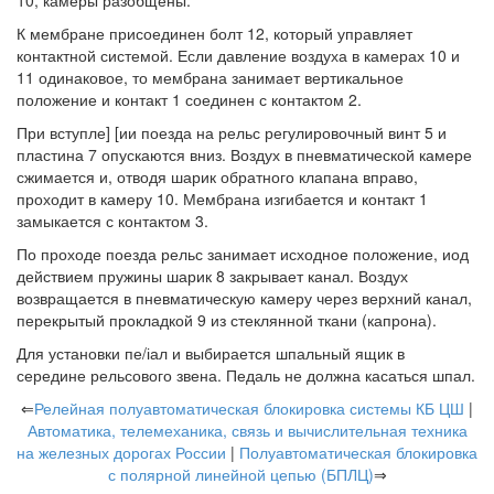
К мембране присоединен болт 12, который управляет
контактной системой. Если давление воздуха в камерах 10 и
11 одинаковое, то мембрана занимает вертикальное
положение и контакт 1 соединен с контактом 2.
При вступле] [ии поезда на рельс регулировочный винт 5 и
пластина 7 опускаются вниз. Воздух в пневматической камере
сжимается и, отводя шарик обратного клапана вправо,
проходит в камеру 10. Мембрана изгибается и контакт 1
замыкается с контактом 3.
По проходе поезда рельс занимает исходное положение, иод
действием пружины шарик 8 закрывает канал. Воздух
возвращается в пневматическую камеру через верхний канал,
перекрытый прокладкой 9 из стеклянной ткани (капрона).
Для установки пе/іал и выбирается шпальный ящик в
середине рельсового звена. Педаль не должна касаться шпал.
⇐
Релейная полуавтоматическая блокировка системы КБ ЦШ
|
Автоматика, телемеханика, связь и вычислительная техника
на железных дорогах России
|
Полуавтоматическая блокировка
с полярной линейной цепью (БПЛЦ)
⇒