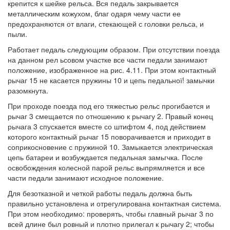
крепится к шейке рельса. Вся педаль закрывается
металлическим кожухом, благ одаря чему части ее
предохраняются от влаги, стекающей с головки рельса, и
пыли.
Работает педаль следующим образом. При отсутствии поезда
на данном рел ьсовом участке все части педали занимают
положение, изображенное на рис. 4.11. При этом контактный
рычаг 15 не касается пружины 10 и цепь педальної! замычки
разомкнута.
При проходе поезда под его тяжестью рельс прогибается и
рычаг 3 смещается по отношению к рычагу 2. Правый конец
рычага 3 спускается вместе со штифтом 4, под действием
которого контактный рычаг 15 поворачивается и приходит в
соприкосновение с пружиной 10. Замыкается электрическая
цепь батареи и возбуждается педальная замьгчка. После
освобождения колесной парой рельс выпрямляется и все
части педали занимают исходное положение.
Для безотказной и четкой работы педаль должна быть
правильно установлена и отрегулирована контактная система.
При этом необходимо: проверять, чтобы главный рычаг 3 по
всей длине был ровный и плотно прилегал к рычагу 2; чтобы