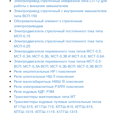
Электропривод стрелочный невзрезной типа СП-12 для
работы с внешним замыкателем
Электропривод стрелочный с внутренним замыкателем
типа ВСП-150
Обогревательный элемент к стрелочным
электроприводам
Электродвигатель стрелочный постоянного тока типа
МСП-0,15
Электродвигатель стрелочный постоянного тока типа
МСП-0,25
Электродвигатели переменного тока типов МСТ-0,3;
МСТ-0,ЗА; МСТ-0,ЗБ; МСТ-0,ЗВ И МСТ-0,6; МСТ-0,6А
Электродвигатели переменного тока типов МСТ-0,3-
ВСП; МСТ-0,ЗА-ВСП; МСТ-0,ЗБ-ВСП; МСТ-0,ЗВ-ВСП
Реле нештепсельные НР І поколения
Реле штепсельные НШ II поколения
Реле малогабаритные НМШ III поколения
Реле электромагнитные РЭЛIV поколения
Реле кодовые КДР, РЭМ
Трансмиттеры маятниковые типа МТ
Трансмиттеры кодовые путевые штепсельные типов
КГ1ТШ-515, КГ1ТШ-715, КПТШ-815, КПТШ-915,
КПТШ-1015, КПТШ-1115, К1ГГШ-1315