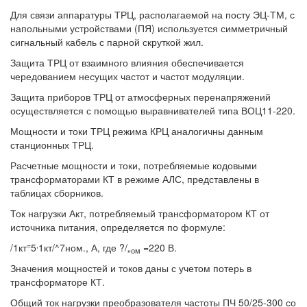
Для связи аппаратуры ТРЦ, располагаемой на посту ЭЦ-ТМ, с
напольными устройствами (ПЯ) используется симметричный
сигнальный кабель с парной скруткой жил.
Защита ТРЦ от взаимного влияния обеспечивается
чередованием несущих частот и частот модуляции.
Защита приборов ТРЦ от атмосферных перенапряжений
осуществляется с помощью выравнивателей типа ВОЦ11-220.
Мощности и токи ТРЦ режима КРЦ аналогичны данным
станционных ТРЦ.
Расчетные мощности и токи, потребляемые кодовыми
трансформаторами КТ в режиме АЛС, представлены в
таблицах сборников.
Ток нагрузки Акт, потребляемый трансформатором КТ от
источника питания, определяется по формуле:
=
,
/1кт
5
1кт/^7ном., А, где ?/„
=220 В.
ом
Значения мощностей и токов даны с учетом потерь в
трансформаторе КТ.
Общий ток нагрузки преобразователя частоты ПЧ 50/25-300 со