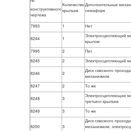
№
Количество
Дополнительные механ
конструктивного
крыльев
семафоре
чертежа
7993
1
Нет
Электросцепляющий ме
8244
1
крылом
7995
2
Пет
8245
2
Электросцепляющий ме
Диск сквозного проход
8246
2
механизмом
8247
2
То же
Электросцепляющие ме
8248
3
третьего крыльев
8249
3
То же
Диск сквозного проход
8250
3
механизмом; электрос