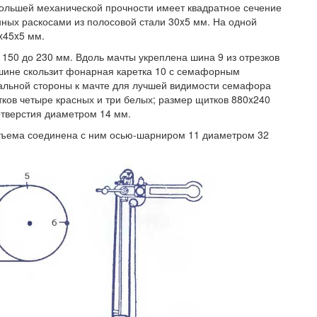
ольшей механической прочности имеет квадратное сечение
анных раскосами из полосовой стали 30x5 мм. На одной
x45x5 мм.
 150 до 230 мм. Вдоль мачты укреплена шина 9 из отрезков
 шине скользит фонарная каретка 10 с семафорным
нальной стороны к мачте для лучшей видимости семафора
ов четыре красных и три белых; размер щитков 880x240
отверстия диаметром 14 мм.
дъема соединена с ним осью-шарниром 11 диаметром 32