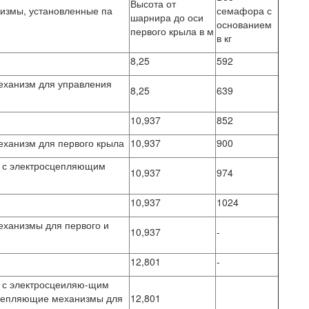
Высота от
измы, установленные па
семафора с
шарнира до оси
основанием
первого крыла в м
в кг
8,25
592
ханизм для управления
8,25
639
10,937
852
ханизм для первого крыла
10,937
900
а с электросцепляющим
10,937
974
10,937
1024
ханизмы для первого и
10,937
-
12,801
-
а с электросцеиляю-щим
цепляющие механизмы для
12,801