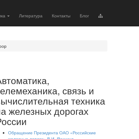
ика
Литература
Контакты
Блог
фор
Автоматика,
телемеханика, связь и
вычислительная техника
на железных дорогах
России
Обращение Президента ОАО «Российские
железные дороги» В.И. Якунина