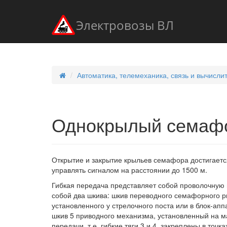
Электровозы ВЛ
Автоматика, телемеханика, связь и вычисли
Однокрылый семаф
Открытие и закрытие крыльев семафора достигает
управлять сигналом на расстоянии до 1500 м.
Гибкая передача представляет собой проволочную п
собой два шкива: шкив переводного семафорного р
установленного у стрелочного поста или в блок-ап
шкив 5 приводного механизма, установленный на м
передачи, т.е. гибкие тяги 3 и 4, закреплены в точках