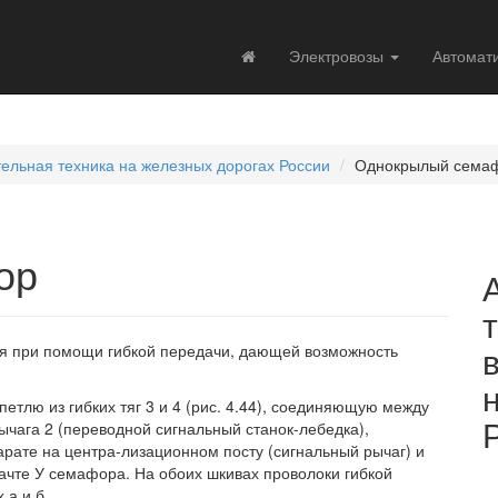
Электровозы
Автомат
тельная техника на железных дорогах России
Однокрылый сема
ор
ся при помощи гибкой передачи, дающей возможность
етлю из гибких тяг 3 и 4 (рис. 4.44), соединяющую между
ычага 2 (переводной сигнальный станок-лебедка),
парате на центра-лизационном посту (сигнальный рычаг) и
ачте У семафора. На обоих шкивах проволоки гибкой
 а и б.