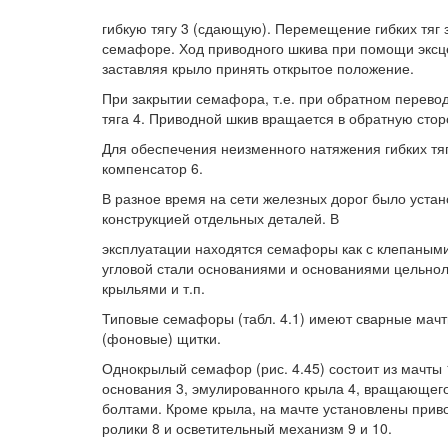
гибкую тягу 3 (сдающую). Перемещение гибких тяг 
семафоре. Ход приводного шкива при помощи эксц
заставляя крыло принять открытое положение.
При закрытии семафора, т.е. при обратном переводе
тяга 4. Приводной шкив вращается в обратную стор
Для обеспечения неизменного натяжения гибких тяг
компенсатор 6.
В разное время на сети железных дорог было уст
конструкцией отдельных деталей. В
эксплуатации находятся семафоры как с клепаными
угловой стали основаниями и основаниями цельнол
крыльями и т.п.
Типовые семафоры (табл. 4.1) имеют сварные мач
(фоновые) щитки.
Однокрылый семафор (рис. 4.45) состоит из мачты 
основания 3, эмулированного крыла 4, вращающего
болтами. Кроме крыла, на мачте установлены прив
ролики 8 и осветительный механизм 9 и 10.