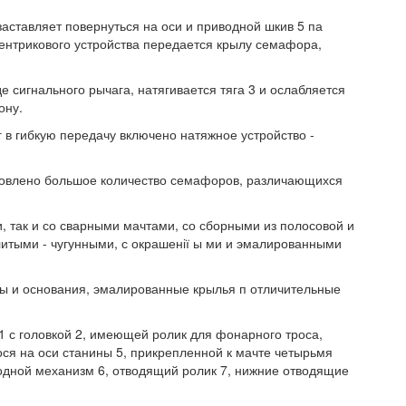
заставляет повернуться на оси и приводной шкив 5 па
ентрикового устройства передается крылу семафора,
 сигнального рычага, натягивается тяга 3 и ослабляется
ону.
 в гибкую передачу включено натяжное устройство -
ановлено большое количество семафоров, различающихся
, так и со сварными мачтами, со сборными из полосовой и
итыми - чугунными, с окрашенії ы ми и эмалированными
ты и основания, эмалированные крылья п отличительные
1 с головкой 2, имеющей ролик для фонарного троса,
ся на оси станины 5, прикрепленной к мачте четырьмя
одной механизм 6, отводящий ролик 7, нижние отводящие