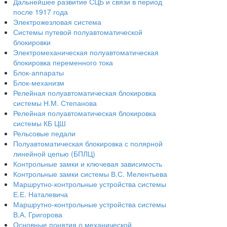
Дальнейшее развитие СЦБ и связи в период
после 1917 года
Электрожезловая система
Системы путевой полуавтоматической
блокировки
Электромеханическая полуавтоматическая
блокировка переменного тока
Блок-аппараты
Блок-механизм
Релейная полуавтоматическая блокировка
системы Н.М. Степанова
Релейная полуавтоматическая блокировка
системы КБ ЦШ
Рельсовые педали
Полуавтоматическая блокировка с полярной
линейной цепью (БПЛЦ)
Контрольные замки и ключевая зависимость
Контрольные замки системы В.С. Мелентьева
Маршрутно-контрольные устройства системы
Е.Е. Наталевича
Маршрутно-контрольные устройства системы
В.А. Григорова
Основные понятия о механической