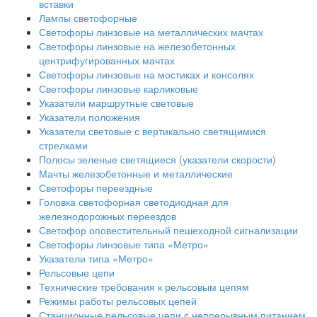
вставки
Лампы светофорные
Светофоры линзовые на металлических мачтах
Светофоры линзовые на железобетонных
центрифугированных мачтах
Светофоры линзовые на мостиках и консолях
Светофоры линзовые карликовые
Указатели маршрутные световые
Указатели положения
Указатели световые с вертикально светящимися
стрелками
Полосы зеленые светящиеся (указатели скорости)
Мачты железобетонные и металлические
Светофоры переездные
Головка светофорная светодиодная для
железнодорожных переездов
Светофор оповестительный пешеходной сигнализации
Светофоры линзовые типа «Метро»
Указатели типа «Метро»
Рельсовые цепи
Технические требования к рельсовым цепям
Режимы работы рельсовых цепей
Станционные рельсовые цепи с непрерывным питанием